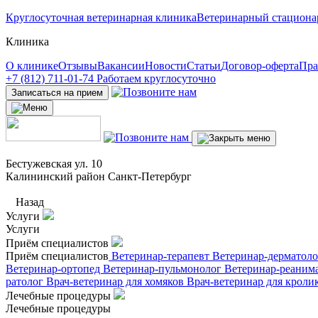
Круглосуточная ветеринарная клиника
Ветеринарный стациона
Клиника
О клинике
Отзывы
Вакансии
Новости
Статьи
Договор-оферта
Пра
+7 (812) 711-01-74
Работаем круглосуточно
Записаться на прием
Бестужевская ул. 10
Калининский район Санкт-Петербург
Назад
Услуги
Услуги
Приём специалистов
Приём специалистов
Ветеринар-терапевт
Ветеринар-дерматол
Ветеринар-ортопед
Ветеринар-пульмонолог
Ветеринар-реаним
ратолог
Врач-ветеринар для хомяков
Врач-ветеринар для кроли
Лечебные процедуры
Лечебные процедуры