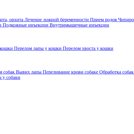
ита, орхита
Лечение ложной беременности
Прием родов
Чипиро
ов
Подкожные инъекции
Внутримышечные инъекции
 кошки
Перелом лапы у кошки
Перелом хвоста у кошки
я собак
Вывих лапы
Переливание крови собаке
Обработка собак
 у собаки