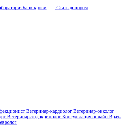
аборатория
Банк крови
Стать донором
нфекционист
Ветеринар-кардиолог
Ветеринар-онколог
ург
Ветеринар-эндокринолог
Консультация онлайн
Врач-
евролог