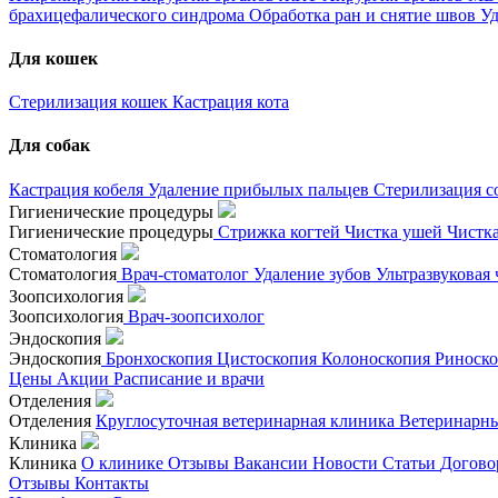
брахицефалического синдрома
Обработка ран и снятие швов
Уд
Для кошек
Стерилизация кошек
Кастрация кота
Для собак
Кастрация кобеля
Удаление прибылых пальцев
Стерилизация с
Гигиенические процедуры
Гигиенические процедуры
Стрижка когтей
Чистка ушей
Чистк
Стоматология
Стоматология
Врач-стоматолог
Удаление зубов
Ультразвуковая
Зоопсихология
Зоопсихология
Врач-зоопсихолог
Эндоскопия
Эндоскопия
Бронхоскопия
Цистоскопия
Колоноскопия
Риноск
Цены
Акции
Расписание и врачи
Отделения
Отделения
Круглосуточная ветеринарная клиника
Ветеринарны
Клиника
Клиника
О клинике
Отзывы
Вакансии
Новости
Статьи
Догово
Отзывы
Контакты