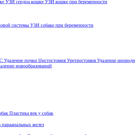
шке
УЗИ сердца кошке
УЗИ кошке при беременности
овой системы
УЗИ собаке при беременности
ВС
Удаление почки
Цистостомия
Уретростомия
Удаление инородн
аление новообразований
обак
Пластика век у собак
а параанальных желез