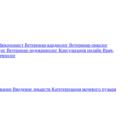
нфекционист
Ветеринар-кардиолог
Ветеринар-онколог
ург
Ветеринар-эндокринолог
Консультация онлайн
Врач-
евролог
вание
Введение лекарств
Катетеризация мочевого пузыря