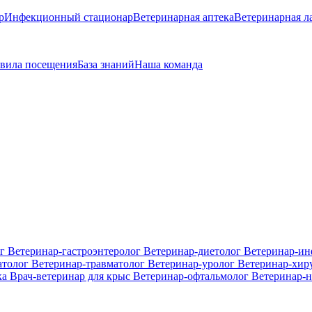
р
Инфекционный стационар
Ветеринарная аптека
Ветеринарная л
вила посещения
База знаний
Наша команда
ог
Ветеринар-гастроэнтеролог
Ветеринар-диетолог
Ветеринар-и
атолог
Ветеринар-травматолог
Ветеринар-уролог
Ветеринар-хир
ка
Врач-ветеринар для крыс
Ветеринар-офтальмолог
Ветеринар-н