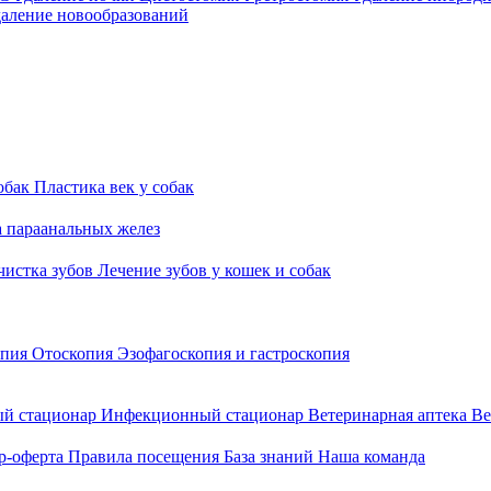
аление новообразований
обак
Пластика век у собак
а параанальных желез
 чистка зубов
Лечение зубов у кошек и собак
опия
Отоскопия
Эзофагоскопия и гастроскопия
й стационар
Инфекционный стационар
Ветеринарная аптека
Ве
р-оферта
Правила посещения
База знаний
Наша команда