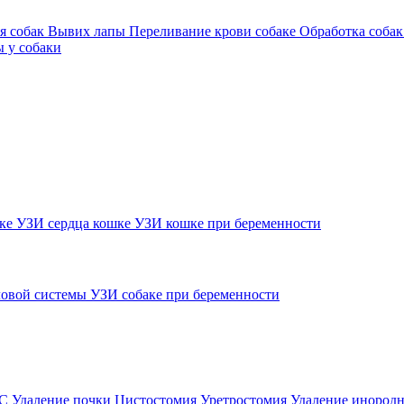
я собак
Вывих лапы
Переливание крови собаке
Обработка собак
 у собаки
шке
УЗИ сердца кошке
УЗИ кошке при беременности
овой системы
УЗИ собаке при беременности
ВС
Удаление почки
Цистостомия
Уретростомия
Удаление инородн