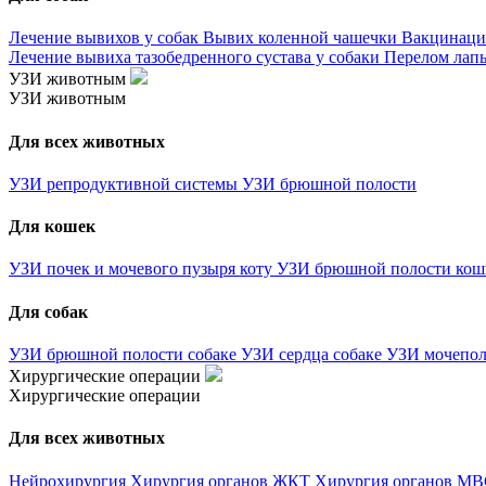
Лечение вывихов у собак
Вывих коленной чашечки
Вакцинаци
Лечение вывиха тазобедренного сустава у собаки
Перелом лапы
УЗИ животным
УЗИ животным
Для всех животных
УЗИ репродуктивной системы
УЗИ брюшной полости
Для кошек
УЗИ почек и мочевого пузыря коту
УЗИ брюшной полости ко
Для собак
УЗИ брюшной полости собаке
УЗИ сердца собаке
УЗИ мочепол
Хирургические операции
Хирургические операции
Для всех животных
Нейрохирургия
Хирургия органов ЖКТ
Хирургия органов М