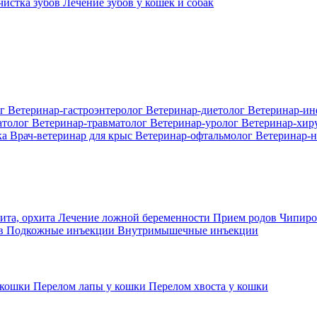
 чистка зубов
Лечение зубов у кошек и собак
ог
Ветеринар-гастроэнтеролог
Ветеринар-диетолог
Ветеринар-и
атолог
Ветеринар-травматолог
Ветеринар-уролог
Ветеринар-хир
ка
Врач-ветеринар для крыс
Ветеринар-офтальмолог
Ветеринар-н
ита, орхита
Лечение ложной беременности
Прием родов
Чипиро
ов
Подкожные инъекции
Внутримышечные инъекции
 кошки
Перелом лапы у кошки
Перелом хвоста у кошки