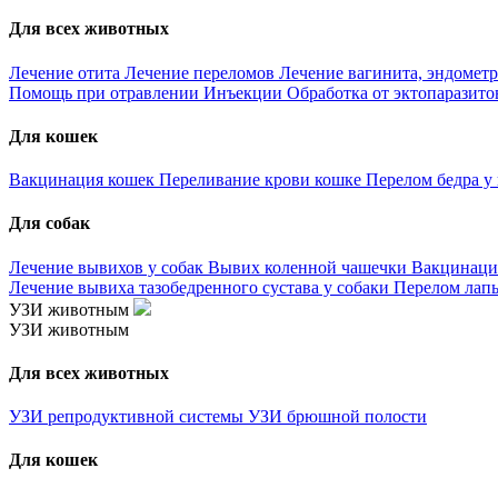
Для всех животных
Лечение отита
Лечение переломов
Лечение вагинита, эндометр
Помощь при отравлении
Инъекции
Обработка от эктопаразит
Для кошек
Вакцинация кошек
Переливание крови кошке
Перелом бедра у
Для собак
Лечение вывихов у собак
Вывих коленной чашечки
Вакцинаци
Лечение вывиха тазобедренного сустава у собаки
Перелом лапы
УЗИ животным
УЗИ животным
Для всех животных
УЗИ репродуктивной системы
УЗИ брюшной полости
Для кошек