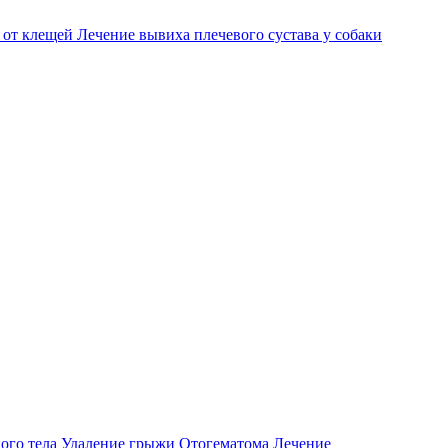
 от клещей
Лечение вывиха плечевого сустава у собаки
ого тела
Удаление грыжи
Отогематома
Лечение