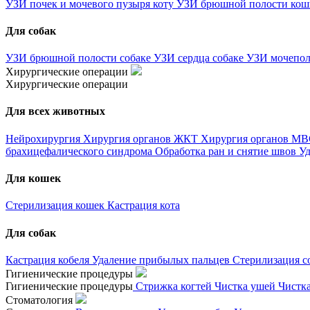
УЗИ почек и мочевого пузыря коту
УЗИ брюшной полости ко
Для собак
УЗИ брюшной полости собаке
УЗИ сердца собаке
УЗИ мочепол
Хирургические операции
Хирургические операции
Для всех животных
Нейрохирургия
Хирургия органов ЖКТ
Хирургия органов М
брахицефалического синдрома
Обработка ран и снятие швов
Уд
Для кошек
Стерилизация кошек
Кастрация кота
Для собак
Кастрация кобеля
Удаление прибылых пальцев
Стерилизация с
Гигиенические процедуры
Гигиенические процедуры
Стрижка когтей
Чистка ушей
Чистк
Стоматология