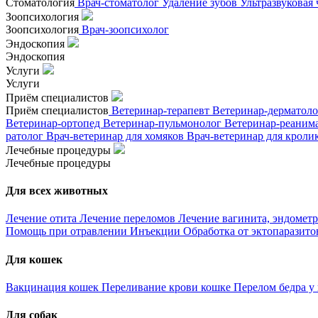
Стоматология
Врач-стоматолог
Удаление зубов
Ультразвуковая
Зоопсихология
Зоопсихология
Врач-зоопсихолог
Эндоскопия
Эндоскопия
Услуги
Услуги
Приём специалистов
Приём специалистов
Ветеринар-терапевт
Ветеринар-дерматол
Ветеринар-ортопед
Ветеринар-пульмонолог
Ветеринар-реаним
ратолог
Врач-ветеринар для хомяков
Врач-ветеринар для кроли
Лечебные процедуры
Лечебные процедуры
Для всех животных
Лечение отита
Лечение переломов
Лечение вагинита, эндометр
Помощь при отравлении
Инъекции
Обработка от эктопаразит
Для кошек
Вакцинация кошек
Переливание крови кошке
Перелом бедра у
Для собак