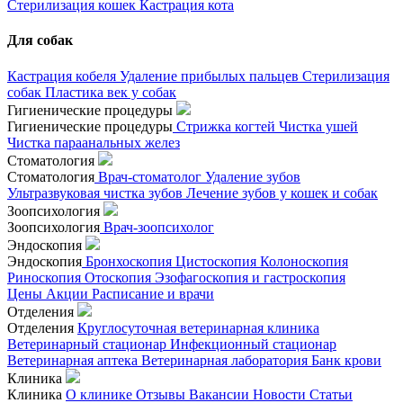
Стерилизация кошек
Кастрация кота
Для собак
Кастрация кобеля
Удаление прибылых пальцев
Стерилизация
собак
Пластика век у собак
Гигиенические процедуры
Гигиенические процедуры
Стрижка когтей
Чистка ушей
Чистка параанальных желез
Стоматология
Стоматология
Врач-стоматолог
Удаление зубов
Ультразвуковая чистка зубов
Лечение зубов у кошек и собак
Зоопсихология
Зоопсихология
Врач-зоопсихолог
Эндоскопия
Эндоскопия
Бронхоскопия
Цистоскопия
Колоноскопия
Риноскопия
Отоскопия
Эзофагоскопия и гастроскопия
Цены
Акции
Расписание и врачи
Отделения
Отделения
Круглосуточная ветеринарная клиника
Ветеринарный стационар
Инфекционный стационар
Ветеринарная аптека
Ветеринарная лаборатория
Банк крови
Клиника
Клиника
О клинике
Отзывы
Вакансии
Новости
Статьи