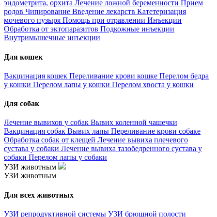
эндометрита, орхита
Лечение ложной беременности
Прием
родов
Чипирование
Введение лекарств
Катетеризация
мочевого пузыря
Помощь при отравлении
Инъекции
Обработка от эктопаразитов
Подкожные инъекции
Внутримышечные инъекции
Для кошек
Вакцинация кошек
Переливание крови кошке
Перелом бедра
у кошки
Перелом лапы у кошки
Перелом хвоста у кошки
Для собак
Лечение вывихов у собак
Вывих коленной чашечки
Вакцинация собак
Вывих лапы
Переливание крови собаке
Обработка собак от клещей
Лечение вывиха плечевого
сустава у собаки
Лечение вывиха тазобедренного сустава у
собаки
Перелом лапы у собаки
УЗИ животным
УЗИ животным
Для всех животных
УЗИ репродуктивной системы
УЗИ брюшной полости