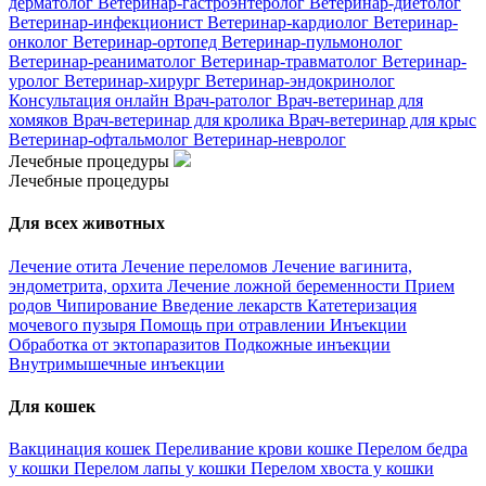
дерматолог
Ветеринар-гастроэнтеролог
Ветеринар-диетолог
Ветеринар-инфекционист
Ветеринар-кардиолог
Ветеринар-
онколог
Ветеринар-ортопед
Ветеринар-пульмонолог
Ветеринар-реаниматолог
Ветеринар-травматолог
Ветеринар-
уролог
Ветеринар-хирург
Ветеринар-эндокринолог
Консультация онлайн
Врач-ратолог
Врач-ветеринар для
хомяков
Врач-ветеринар для кролика
Врач-ветеринар для крыс
Ветеринар-офтальмолог
Ветеринар-невролог
Лечебные процедуры
Лечебные процедуры
Для всех животных
Лечение отита
Лечение переломов
Лечение вагинита,
эндометрита, орхита
Лечение ложной беременности
Прием
родов
Чипирование
Введение лекарств
Катетеризация
мочевого пузыря
Помощь при отравлении
Инъекции
Обработка от эктопаразитов
Подкожные инъекции
Внутримышечные инъекции
Для кошек
Вакцинация кошек
Переливание крови кошке
Перелом бедра
у кошки
Перелом лапы у кошки
Перелом хвоста у кошки