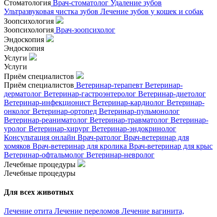
Стоматология
Врач-стоматолог
Удаление зубов
Ультразвуковая чистка зубов
Лечение зубов у кошек и собак
Зоопсихология
Зоопсихология
Врач-зоопсихолог
Эндоскопия
Эндоскопия
Услуги
Услуги
Приём специалистов
Приём специалистов
Ветеринар-терапевт
Ветеринар-
дерматолог
Ветеринар-гастроэнтеролог
Ветеринар-диетолог
Ветеринар-инфекционист
Ветеринар-кардиолог
Ветеринар-
онколог
Ветеринар-ортопед
Ветеринар-пульмонолог
Ветеринар-реаниматолог
Ветеринар-травматолог
Ветеринар-
уролог
Ветеринар-хирург
Ветеринар-эндокринолог
Консультация онлайн
Врач-ратолог
Врач-ветеринар для
хомяков
Врач-ветеринар для кролика
Врач-ветеринар для крыс
Ветеринар-офтальмолог
Ветеринар-невролог
Лечебные процедуры
Лечебные процедуры
Для всех животных
Лечение отита
Лечение переломов
Лечение вагинита,