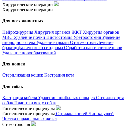
Хирургические операции
Хирургические операции
Для всех животных
Нейрохирургия
Хирургия органов ЖКТ
Хирургия органов
МВС
Удаление почки
Цистостомия
Уретростомия
Удаление
инородного тела
Удаление грыжи
Отогематома
Лечение
брахицефалического синдрома
Обработка ран и снятие швов
Удаление новообразований
Для кошек
Стерилизация кошек
Кастрация кота
Для собак
Кастрация кобеля
Удаление прибылых пальцев
Стерилизация
собак
Пластика век у собак
Гигиенические процедуры
Гигиенические процедуры
Стрижка когтей
Чистка ушей
Чистка параанальных желез
Стоматология