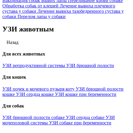
Вакцинация собак
Вывих лапы
Переливание крови собаке
Обработка собак от клещей
Лечение вывиха плечевого
сустава у собаки
Лечение вывиха тазобедренного сустава у
собаки
Перелом лапы у собаки
УЗИ животным
Назад
Для всех животных
УЗИ репродуктивной системы
УЗИ брюшной полости
Для кошек
УЗИ почек и мочевого пузыря коту
УЗИ брюшной полости
кошке
УЗИ сердца кошке
УЗИ кошке при беременности
Для собак
УЗИ брюшной полости собаке
УЗИ сердца собаке
УЗИ
мочеполовой системы
УЗИ собаке при беременности