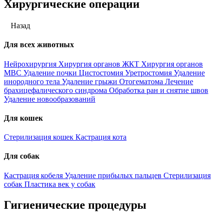
Хирургические операции
Назад
Для всех животных
Нейрохирургия
Хирургия органов ЖКТ
Хирургия органов
МВС
Удаление почки
Цистостомия
Уретростомия
Удаление
инородного тела
Удаление грыжи
Отогематома
Лечение
брахицефалического синдрома
Обработка ран и снятие швов
Удаление новообразований
Для кошек
Стерилизация кошек
Кастрация кота
Для собак
Кастрация кобеля
Удаление прибылых пальцев
Стерилизация
собак
Пластика век у собак
Гигиенические процедуры