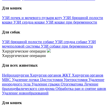
Для кошек
УЗИ почек и мочевого пузыря коту
УЗИ брюшной полости
кошке
УЗИ сердца кошке
УЗИ кошке при беременности
Для собак
УЗИ брюшной полости собаке
УЗИ сердца собаке
УЗИ
мочеполовой системы
УЗИ собаке при беременности
Хирургические операции
Хирургические операции
Для всех животных
Нейрохирургия
Хирургия органов ЖКТ
Хирургия органов
МВС
Удаление почки
Цистостомия
Уретростомия
Удаление
инородного тела
Удаление грыжи
Отогематома
Лечение
брахицефалического синдрома
Обработка ран и снятие швов
Удаление новообразований
Для кошек