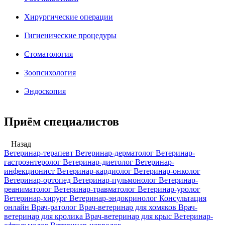
Хирургические операции
Гигиенические процедуры
Стоматология
Зоопсихология
Эндоскопия
Приём специалистов
Назад
Ветеринар-терапевт
Ветеринар-дерматолог
Ветеринар-
гастроэнтеролог
Ветеринар-диетолог
Ветеринар-
инфекционист
Ветеринар-кардиолог
Ветеринар-онколог
Ветеринар-ортопед
Ветеринар-пульмонолог
Ветеринар-
реаниматолог
Ветеринар-травматолог
Ветеринар-уролог
Ветеринар-хирург
Ветеринар-эндокринолог
Консультация
онлайн
Врач-ратолог
Врач-ветеринар для хомяков
Врач-
ветеринар для кролика
Врач-ветеринар для крыс
Ветеринар-