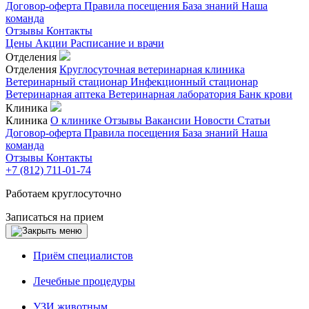
Договор-оферта
Правила посещения
База знаний
Наша
команда
Отзывы
Контакты
Цены
Акции
Расписание и врачи
Отделения
Отделения
Круглосуточная ветеринарная клиника
Ветеринарный стационар
Инфекционный стационар
Ветеринарная аптека
Ветеринарная лаборатория
Банк крови
Клиника
Клиника
О клинике
Отзывы
Вакансии
Новости
Статьи
Договор-оферта
Правила посещения
База знаний
Наша
команда
Отзывы
Контакты
+7 (812) 711-01-74
Работаем круглосуточно
Записаться на прием
Приём специалистов
Лечебные процедуры
УЗИ животным