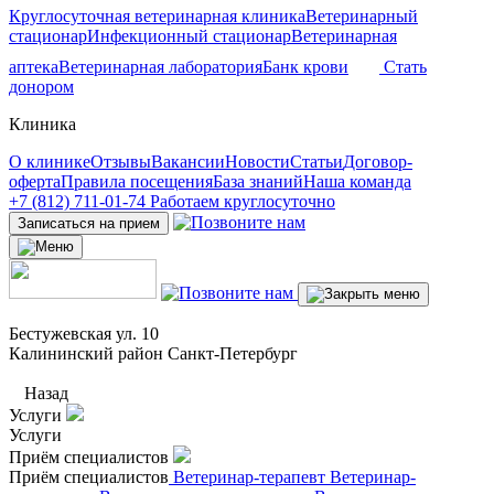
Круглосуточная ветеринарная клиника
Ветеринарный
стационар
Инфекционный стационар
Ветеринарная
аптека
Ветеринарная лаборатория
Банк крови
Стать
донором
Клиника
О клинике
Отзывы
Вакансии
Новости
Статьи
Договор-
оферта
Правила посещения
База знаний
Наша команда
+7 (812) 711-01-74
Работаем круглосуточно
Записаться на прием
Бестужевская ул. 10
Калининский район Санкт-Петербург
Назад
Услуги
Услуги
Приём специалистов
Приём специалистов
Ветеринар-терапевт
Ветеринар-