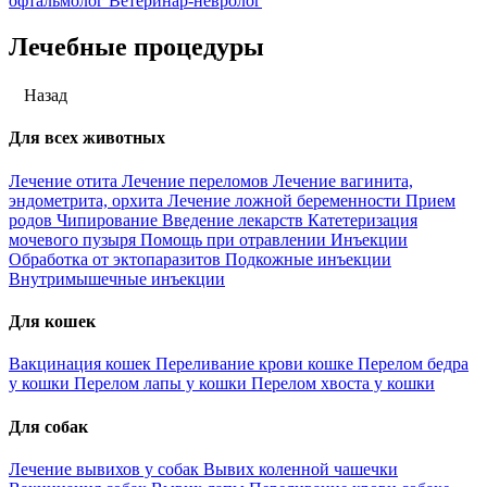
офтальмолог
Ветеринар-невролог
Лечебные процедуры
Назад
Для всех животных
Лечение отита
Лечение переломов
Лечение вагинита,
эндометрита, орхита
Лечение ложной беременности
Прием
родов
Чипирование
Введение лекарств
Катетеризация
мочевого пузыря
Помощь при отравлении
Инъекции
Обработка от эктопаразитов
Подкожные инъекции
Внутримышечные инъекции
Для кошек
Вакцинация кошек
Переливание крови кошке
Перелом бедра
у кошки
Перелом лапы у кошки
Перелом хвоста у кошки
Для собак
Лечение вывихов у собак
Вывих коленной чашечки