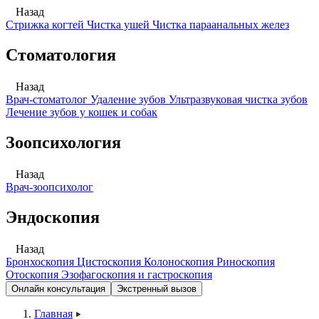
Назад
Стрижка когтей
Чистка ушей
Чистка параанальных желез
Стоматология
Назад
Врач-стоматолог
Удаление зубов
Ультразвуковая чистка зубов
Лечение зубов у кошек и собак
Зоопсихология
Назад
Врач-зоопсихолог
Эндоскопия
Назад
Бронхоскопия
Цистоскопия
Колоноскопия
Риноскопия
Отоскопия
Эзофагоскопия и гастроскопия
Онлайн консультация
Экстренный вызов
Главная