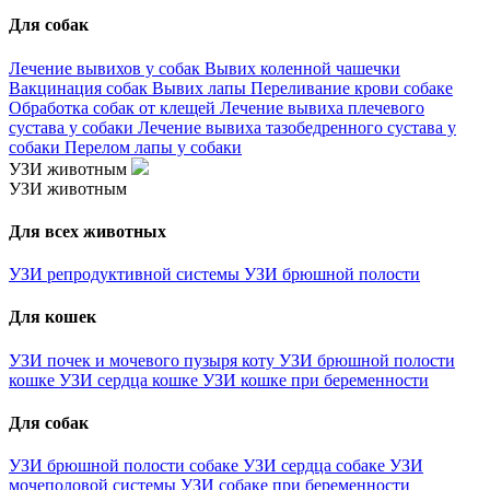
Для собак
Лечение вывихов у собак
Вывих коленной чашечки
Вакцинация собак
Вывих лапы
Переливание крови собаке
Обработка собак от клещей
Лечение вывиха плечевого
сустава у собаки
Лечение вывиха тазобедренного сустава у
собаки
Перелом лапы у собаки
УЗИ животным
УЗИ животным
Для всех животных
УЗИ репродуктивной системы
УЗИ брюшной полости
Для кошек
УЗИ почек и мочевого пузыря коту
УЗИ брюшной полости
кошке
УЗИ сердца кошке
УЗИ кошке при беременности
Для собак
УЗИ брюшной полости собаке
УЗИ сердца собаке
УЗИ
мочеполовой системы
УЗИ собаке при беременности