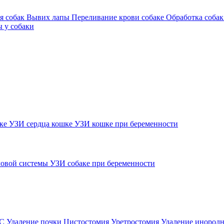
я собак
Вывих лапы
Переливание крови собаке
Обработка собак
 у собаки
шке
УЗИ сердца кошке
УЗИ кошке при беременности
овой системы
УЗИ собаке при беременности
ВС
Удаление почки
Цистостомия
Уретростомия
Удаление инородн