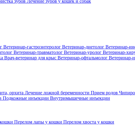
 чистка зубов
Лечение зубов у кошек и собак
ог
Ветеринар-гастроэнтеролог
Ветеринар-диетолог
Ветеринар-и
атолог
Ветеринар-травматолог
Ветеринар-уролог
Ветеринар-хир
ка
Врач-ветеринар для крыс
Ветеринар-офтальмолог
Ветеринар-н
ита, орхита
Лечение ложной беременности
Прием родов
Чипиро
ов
Подкожные инъекции
Внутримышечные инъекции
 кошки
Перелом лапы у кошки
Перелом хвоста у кошки