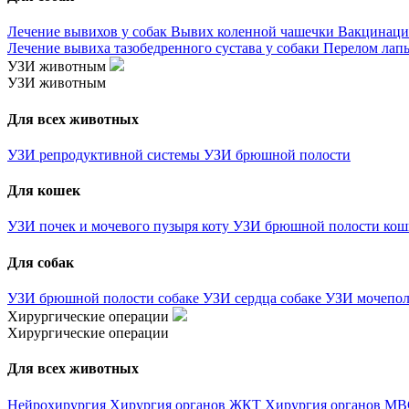
Лечение вывихов у собак
Вывих коленной чашечки
Вакцинаци
Лечение вывиха тазобедренного сустава у собаки
Перелом лапы
УЗИ животным
УЗИ животным
Для всех животных
УЗИ репродуктивной системы
УЗИ брюшной полости
Для кошек
УЗИ почек и мочевого пузыря коту
УЗИ брюшной полости ко
Для собак
УЗИ брюшной полости собаке
УЗИ сердца собаке
УЗИ мочепол
Хирургические операции
Хирургические операции
Для всех животных
Нейрохирургия
Хирургия органов ЖКТ
Хирургия органов М