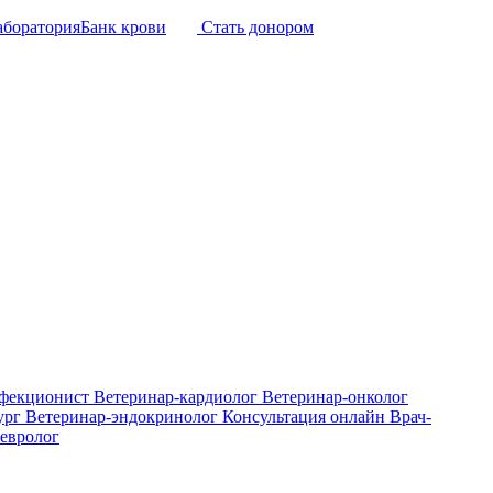
аборатория
Банк крови
Стать донором
нфекционист
Ветеринар-кардиолог
Ветеринар-онколог
ург
Ветеринар-эндокринолог
Консультация онлайн
Врач-
евролог