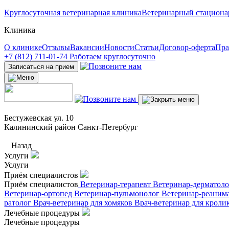
Круглосуточная ветеринарная клиника
Ветеринарный стациона
Клиника
О клинике
Отзывы
Вакансии
Новости
Статьи
Договор-оферта
Пра
+7 (812) 711-01-74
Работаем круглосуточно
Записаться на прием
Бестужевская ул. 10
Калининский район Санкт-Петербург
Назад
Услуги
Услуги
Приём специалистов
Приём специалистов
Ветеринар-терапевт
Ветеринар-дерматол
Ветеринар-ортопед
Ветеринар-пульмонолог
Ветеринар-реаним
ратолог
Врач-ветеринар для хомяков
Врач-ветеринар для кроли
Лечебные процедуры
Лечебные процедуры