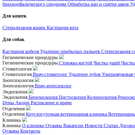
брахицефалического синдрома
Обработка ран и снятие швов
Уд
Для кошек
Стерилизация кошек
Кастрация кота
Для собак
Кастрация кобеля
Удаление прибылых пальцев
Стерилизация с
Гигиенические процедуры
Гигиенические процедуры
Стрижка когтей
Чистка ушей
Чистк
Стоматология
Стоматология
Врач-стоматолог
Удаление зубов
Ультразвуковая
Зоопсихология
Зоопсихология
Врач-зоопсихолог
Эндоскопия
Эндоскопия
Бронхоскопия
Цистоскопия
Колоноскопия
Риноск
Цены
Акции
Расписание и врачи
Отделения
Отделения
Круглосуточная ветеринарная клиника
Ветеринарны
Клиника
Клиника
О клинике
Отзывы
Вакансии
Новости
Статьи
Догово
Отзывы
Контакты