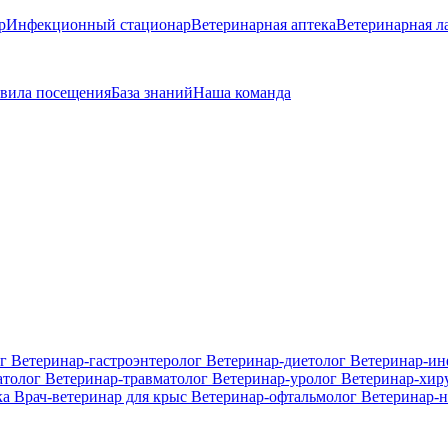
р
Инфекционный стационар
Ветеринарная аптека
Ветеринарная л
вила посещения
База знаний
Наша команда
ог
Ветеринар-гастроэнтеролог
Ветеринар-диетолог
Ветеринар-и
атолог
Ветеринар-травматолог
Ветеринар-уролог
Ветеринар-хир
ка
Врач-ветеринар для крыс
Ветеринар-офтальмолог
Ветеринар-н