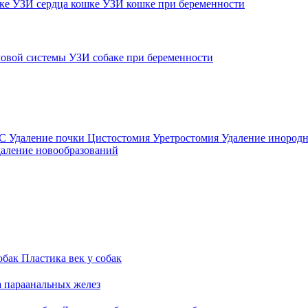
шке
УЗИ сердца кошке
УЗИ кошке при беременности
овой системы
УЗИ собаке при беременности
ВС
Удаление почки
Цистостомия
Уретростомия
Удаление инородн
аление новообразований
обак
Пластика век у собак
а параанальных желез