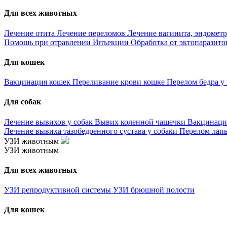
Для всех животных
Лечение отита
Лечение переломов
Лечение вагинита, эндометр
Помощь при отравлении
Инъекции
Обработка от эктопаразит
Для кошек
Вакцинация кошек
Переливание крови кошке
Перелом бедра у
Для собак
Лечение вывихов у собак
Вывих коленной чашечки
Вакцинаци
Лечение вывиха тазобедренного сустава у собаки
Перелом лапы
УЗИ животным
УЗИ животным
Для всех животных
УЗИ репродуктивной системы
УЗИ брюшной полости
Для кошек