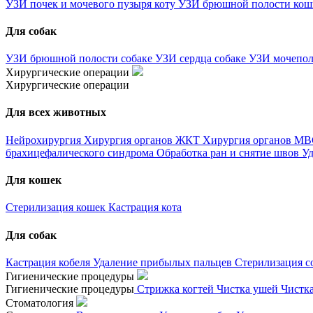
УЗИ почек и мочевого пузыря коту
УЗИ брюшной полости ко
Для собак
УЗИ брюшной полости собаке
УЗИ сердца собаке
УЗИ мочепол
Хирургические операции
Хирургические операции
Для всех животных
Нейрохирургия
Хирургия органов ЖКТ
Хирургия органов М
брахицефалического синдрома
Обработка ран и снятие швов
Уд
Для кошек
Стерилизация кошек
Кастрация кота
Для собак
Кастрация кобеля
Удаление прибылых пальцев
Стерилизация с
Гигиенические процедуры
Гигиенические процедуры
Стрижка когтей
Чистка ушей
Чистк
Стоматология