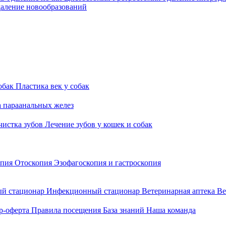
аление новообразований
обак
Пластика век у собак
а параанальных желез
 чистка зубов
Лечение зубов у кошек и собак
опия
Отоскопия
Эзофагоскопия и гастроскопия
й стационар
Инфекционный стационар
Ветеринарная аптека
Ве
р-оферта
Правила посещения
База знаний
Наша команда