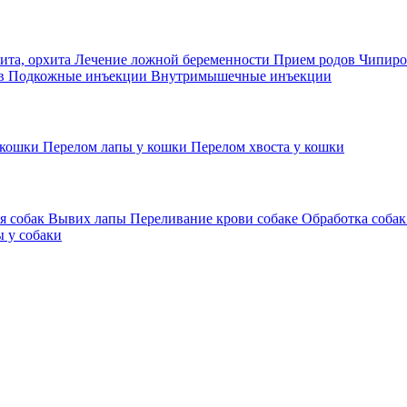
ита, орхита
Лечение ложной беременности
Прием родов
Чипиро
ов
Подкожные инъекции
Внутримышечные инъекции
 кошки
Перелом лапы у кошки
Перелом хвоста у кошки
я собак
Вывих лапы
Переливание крови собаке
Обработка собак
 у собаки