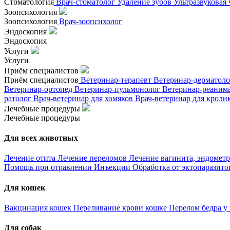
Стоматология
Врач-стоматолог
Удаление зубов
Ультразвуковая
Зоопсихология
Зоопсихология
Врач-зоопсихолог
Эндоскопия
Эндоскопия
Услуги
Услуги
Приём специалистов
Приём специалистов
Ветеринар-терапевт
Ветеринар-дерматол
Ветеринар-ортопед
Ветеринар-пульмонолог
Ветеринар-реаним
ратолог
Врач-ветеринар для хомяков
Врач-ветеринар для кроли
Лечебные процедуры
Лечебные процедуры
Для всех животных
Лечение отита
Лечение переломов
Лечение вагинита, эндометр
Помощь при отравлении
Инъекции
Обработка от эктопаразит
Для кошек
Вакцинация кошек
Переливание крови кошке
Перелом бедра у
Для собак