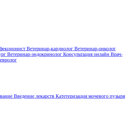
нфекционист
Ветеринар-кардиолог
Ветеринар-онколог
ург
Ветеринар-эндокринолог
Консультация онлайн
Врач-
евролог
вание
Введение лекарств
Катетеризация мочевого пузыря