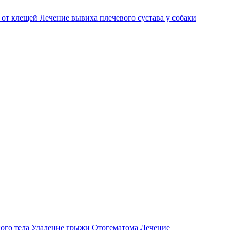
 от клещей
Лечение вывиха плечевого сустава у собаки
ого тела
Удаление грыжи
Отогематома
Лечение