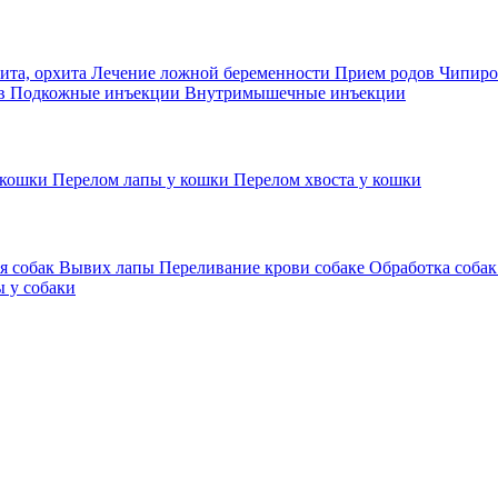
ита, орхита
Лечение ложной беременности
Прием родов
Чипиро
ов
Подкожные инъекции
Внутримышечные инъекции
 кошки
Перелом лапы у кошки
Перелом хвоста у кошки
я собак
Вывих лапы
Переливание крови собаке
Обработка собак
 у собаки