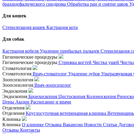
брахицефалического синдрома
Обработка ран и снятие швов
Уд
Для кошек
Стерилизация кошек
Кастрация кота
Для собак
Кастрация кобеля
Удаление прибылых пальцев
Стерилизация с
Гигиенические процедуры
Гигиенические процедуры
Стрижка когтей
Чистка ушей
Чистк
Стоматология
Стоматология
Врач-стоматолог
Удаление зубов
Ультразвуковая
Зоопсихология
Зоопсихология
Врач-зоопсихолог
Эндоскопия
Эндоскопия
Бронхоскопия
Цистоскопия
Колоноскопия
Риноск
Цены
Акции
Расписание и врачи
Отделения
Отделения
Круглосуточная ветеринарная клиника
Ветеринарны
Клиника
Клиника
О клинике
Отзывы
Вакансии
Новости
Статьи
Догово
Отзывы
Контакты