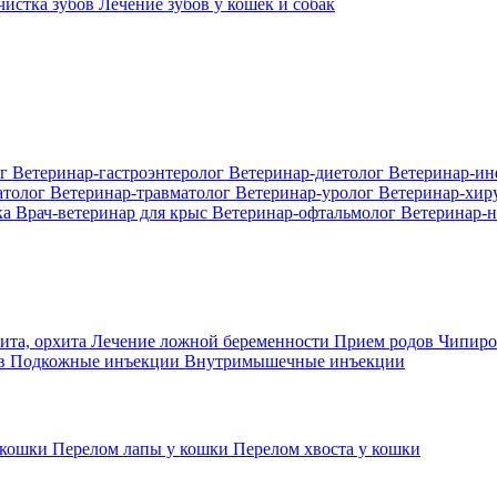
 чистка зубов
Лечение зубов у кошек и собак
ог
Ветеринар-гастроэнтеролог
Ветеринар-диетолог
Ветеринар-и
атолог
Ветеринар-травматолог
Ветеринар-уролог
Ветеринар-хир
ка
Врач-ветеринар для крыс
Ветеринар-офтальмолог
Ветеринар-н
ита, орхита
Лечение ложной беременности
Прием родов
Чипиро
ов
Подкожные инъекции
Внутримышечные инъекции
 кошки
Перелом лапы у кошки
Перелом хвоста у кошки