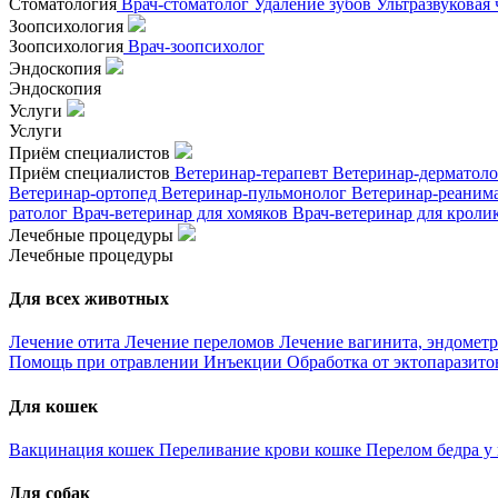
Стоматология
Врач-стоматолог
Удаление зубов
Ультразвуковая
Зоопсихология
Зоопсихология
Врач-зоопсихолог
Эндоскопия
Эндоскопия
Услуги
Услуги
Приём специалистов
Приём специалистов
Ветеринар-терапевт
Ветеринар-дерматол
Ветеринар-ортопед
Ветеринар-пульмонолог
Ветеринар-реаним
ратолог
Врач-ветеринар для хомяков
Врач-ветеринар для кроли
Лечебные процедуры
Лечебные процедуры
Для всех животных
Лечение отита
Лечение переломов
Лечение вагинита, эндометр
Помощь при отравлении
Инъекции
Обработка от эктопаразит
Для кошек
Вакцинация кошек
Переливание крови кошке
Перелом бедра у
Для собак