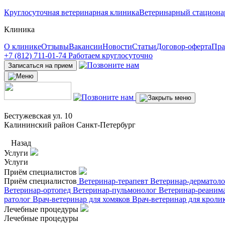
Круглосуточная ветеринарная клиника
Ветеринарный стациона
Клиника
О клинике
Отзывы
Вакансии
Новости
Статьи
Договор-оферта
Пра
+7 (812) 711-01-74
Работаем круглосуточно
Записаться на прием
Бестужевская ул. 10
Калининский район Санкт-Петербург
Назад
Услуги
Услуги
Приём специалистов
Приём специалистов
Ветеринар-терапевт
Ветеринар-дерматол
Ветеринар-ортопед
Ветеринар-пульмонолог
Ветеринар-реаним
ратолог
Врач-ветеринар для хомяков
Врач-ветеринар для кроли
Лечебные процедуры
Лечебные процедуры