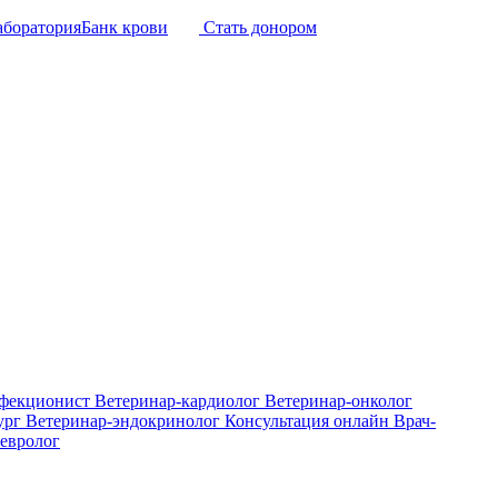
аборатория
Банк крови
Стать донором
нфекционист
Ветеринар-кардиолог
Ветеринар-онколог
ург
Ветеринар-эндокринолог
Консультация онлайн
Врач-
евролог