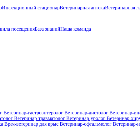
р
Инфекционный стационар
Ветеринарная аптека
Ветеринарная л
вила посещения
База знаний
Наша команда
ог
Ветеринар-гастроэнтеролог
Ветеринар-диетолог
Ветеринар-и
атолог
Ветеринар-травматолог
Ветеринар-уролог
Ветеринар-хир
ка
Врач-ветеринар для крыс
Ветеринар-офтальмолог
Ветеринар-н