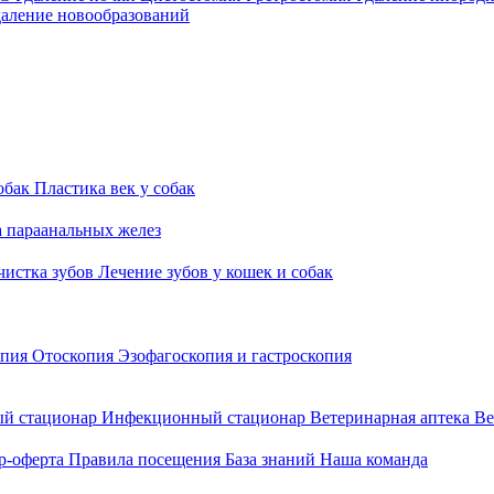
аление новообразований
обак
Пластика век у собак
а параанальных желез
 чистка зубов
Лечение зубов у кошек и собак
опия
Отоскопия
Эзофагоскопия и гастроскопия
й стационар
Инфекционный стационар
Ветеринарная аптека
Ве
р-оферта
Правила посещения
База знаний
Наша команда