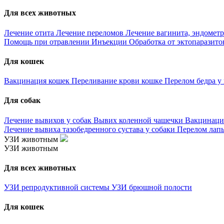
Для всех животных
Лечение отита
Лечение переломов
Лечение вагинита, эндометр
Помощь при отравлении
Инъекции
Обработка от эктопаразит
Для кошек
Вакцинация кошек
Переливание крови кошке
Перелом бедра у
Для собак
Лечение вывихов у собак
Вывих коленной чашечки
Вакцинаци
Лечение вывиха тазобедренного сустава у собаки
Перелом лапы
УЗИ животным
УЗИ животным
Для всех животных
УЗИ репродуктивной системы
УЗИ брюшной полости
Для кошек