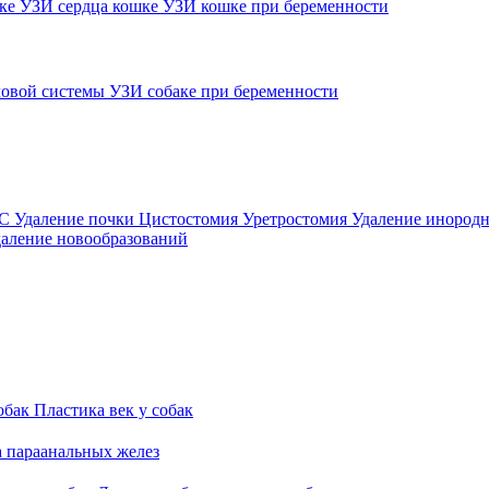
шке
УЗИ сердца кошке
УЗИ кошке при беременности
овой системы
УЗИ собаке при беременности
ВС
Удаление почки
Цистостомия
Уретростомия
Удаление инородн
аление новообразований
обак
Пластика век у собак
а параанальных желез