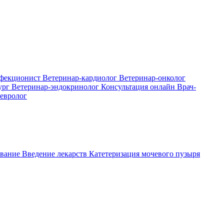
нфекционист
Ветеринар-кардиолог
Ветеринар-онколог
ург
Ветеринар-эндокринолог
Консультация онлайн
Врач-
евролог
вание
Введение лекарств
Катетеризация мочевого пузыря