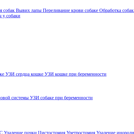
я собак
Вывих лапы
Переливание крови собаке
Обработка собак
 у собаки
шке
УЗИ сердца кошке
УЗИ кошке при беременности
овой системы
УЗИ собаке при беременности
ВС
Удаление почки
Цистостомия
Уретростомия
Удаление инородн