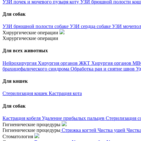
УЗИ почек и мочевого пузыря коту
УЗИ брюшной полости ко
Для собак
УЗИ брюшной полости собаке
УЗИ сердца собаке
УЗИ мочепол
Хирургические операции
Хирургические операции
Для всех животных
Нейрохирургия
Хирургия органов ЖКТ
Хирургия органов М
брахицефалического синдрома
Обработка ран и снятие швов
Уд
Для кошек
Стерилизация кошек
Кастрация кота
Для собак
Кастрация кобеля
Удаление прибылых пальцев
Стерилизация с
Гигиенические процедуры
Гигиенические процедуры
Стрижка когтей
Чистка ушей
Чистк
Стоматология