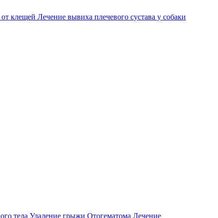
 от клещей
Лечение вывиха плечевого сустава у собаки
ого тела
Удаление грыжи
Отогематома
Лечение