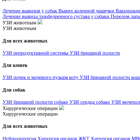
Лечение вывихов у собак
Вывих коленной чашечки
Вакцинаци
Лечение вывиха тазобедренного сустава у собаки
Перелом лапы
УЗИ животным
УЗИ животным
Для всех животных
УЗИ репродуктивной системы
УЗИ брюшной полости
Для кошек
УЗИ почек и мочевого пузыря коту
УЗИ брюшной полости ко
Для собак
УЗИ брюшной полости собаке
УЗИ сердца собаке
УЗИ мочепол
Хирургические операции
Хирургические операции
Для всех животных
Нейрохирургия
Хирургия органов ЖКТ
Хирургия органов М