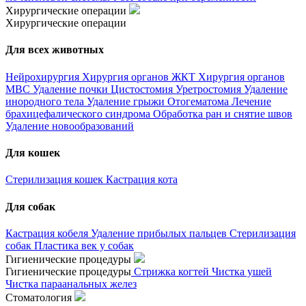
Хирургические операции
Хирургические операции
Для всех животных
Нейрохирургия
Хирургия органов ЖКТ
Хирургия органов
МВС
Удаление почки
Цистостомия
Уретростомия
Удаление
инородного тела
Удаление грыжи
Отогематома
Лечение
брахицефалического синдрома
Обработка ран и снятие швов
Удаление новообразований
Для кошек
Стерилизация кошек
Кастрация кота
Для собак
Кастрация кобеля
Удаление прибылых пальцев
Стерилизация
собак
Пластика век у собак
Гигиенические процедуры
Гигиенические процедуры
Стрижка когтей
Чистка ушей
Чистка параанальных желез
Стоматология