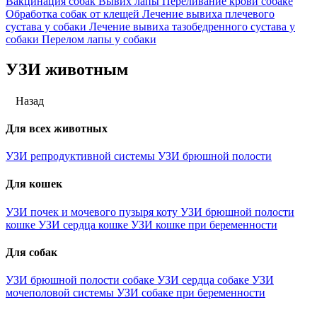
Вакцинация собак
Вывих лапы
Переливание крови собаке
Обработка собак от клещей
Лечение вывиха плечевого
сустава у собаки
Лечение вывиха тазобедренного сустава у
собаки
Перелом лапы у собаки
УЗИ животным
Назад
Для всех животных
УЗИ репродуктивной системы
УЗИ брюшной полости
Для кошек
УЗИ почек и мочевого пузыря коту
УЗИ брюшной полости
кошке
УЗИ сердца кошке
УЗИ кошке при беременности
Для собак
УЗИ брюшной полости собаке
УЗИ сердца собаке
УЗИ
мочеполовой системы
УЗИ собаке при беременности