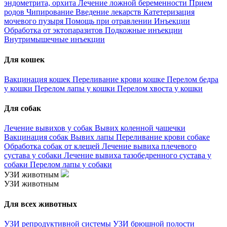
эндометрита, орхита
Лечение ложной беременности
Прием
родов
Чипирование
Введение лекарств
Катетеризация
мочевого пузыря
Помощь при отравлении
Инъекции
Обработка от эктопаразитов
Подкожные инъекции
Внутримышечные инъекции
Для кошек
Вакцинация кошек
Переливание крови кошке
Перелом бедра
у кошки
Перелом лапы у кошки
Перелом хвоста у кошки
Для собак
Лечение вывихов у собак
Вывих коленной чашечки
Вакцинация собак
Вывих лапы
Переливание крови собаке
Обработка собак от клещей
Лечение вывиха плечевого
сустава у собаки
Лечение вывиха тазобедренного сустава у
собаки
Перелом лапы у собаки
УЗИ животным
УЗИ животным
Для всех животных
УЗИ репродуктивной системы
УЗИ брюшной полости