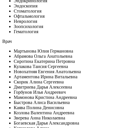
Эндокринология
Эндоскопия
Стоматология
Офтальмология
Неврология
Зоопсихология
Гематология
Врач
Мартынова Юлия Германовна
Абрамова Ольга Анатольевна
Сиротина Екатерина Петровна
Кулакова Таисия Сергеевна
Новохатняя Евгения Анатольевна
Артаментова Ирина Витальевна
Скорик Алина Сергеевна
Дмитриева Дарья Алексеевна
Горбунов Илья Андреевич
Мамонова Кристина Андреевна
Быстрова Алиса Васильевна
Каява Полина Денисовна
Козлова Валентина Андреевна
Зверева Анна Николаевна
Богаевская Дарья Александровна