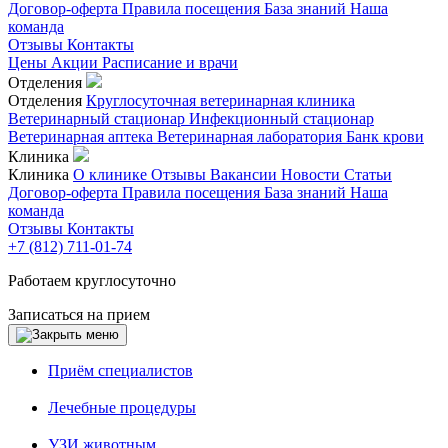
Договор-оферта
Правила посещения
База знаний
Наша
команда
Отзывы
Контакты
Цены
Акции
Расписание и врачи
Отделения
Отделения
Круглосуточная ветеринарная клиника
Ветеринарный стационар
Инфекционный стационар
Ветеринарная аптека
Ветеринарная лаборатория
Банк крови
Клиника
Клиника
О клинике
Отзывы
Вакансии
Новости
Статьи
Договор-оферта
Правила посещения
База знаний
Наша
команда
Отзывы
Контакты
+7 (812) 711-01-74
Работаем круглосуточно
Записаться на прием
Приём специалистов
Лечебные процедуры
УЗИ животным