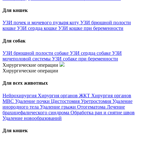
Для кошек
УЗИ почек и мочевого пузыря коту
УЗИ брюшной полости
кошке
УЗИ сердца кошке
УЗИ кошке при беременности
Для собак
УЗИ брюшной полости собаке
УЗИ сердца собаке
УЗИ
мочеполовой системы
УЗИ собаке при беременности
Хирургические операции
Хирургические операции
Для всех животных
Нейрохирургия
Хирургия органов ЖКТ
Хирургия органов
МВС
Удаление почки
Цистостомия
Уретростомия
Удаление
инородного тела
Удаление грыжи
Отогематома
Лечение
брахицефалического синдрома
Обработка ран и снятие швов
Удаление новообразований
Для кошек