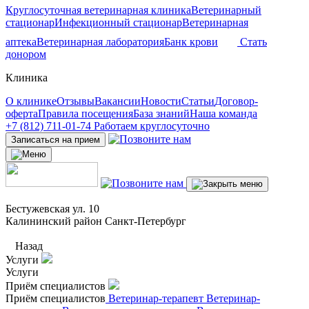
Круглосуточная ветеринарная клиника
Ветеринарный
стационар
Инфекционный стационар
Ветеринарная
аптека
Ветеринарная лаборатория
Банк крови
Стать
донором
Клиника
О клинике
Отзывы
Вакансии
Новости
Статьи
Договор-
оферта
Правила посещения
База знаний
Наша команда
+7 (812) 711-01-74
Работаем круглосуточно
Записаться на прием
Бестужевская ул. 10
Калининский район Санкт-Петербург
Назад
Услуги
Услуги
Приём специалистов
Приём специалистов
Ветеринар-терапевт
Ветеринар-