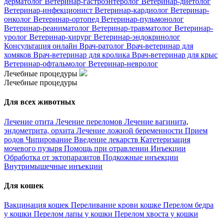
дерматолог
Ветеринар-гастроэнтеролог
Ветеринар-диетолог
Ветеринар-инфекционист
Ветеринар-кардиолог
Ветеринар-
онколог
Ветеринар-ортопед
Ветеринар-пульмонолог
Ветеринар-реаниматолог
Ветеринар-травматолог
Ветеринар-
уролог
Ветеринар-хирург
Ветеринар-эндокринолог
Консультация онлайн
Врач-ратолог
Врач-ветеринар для
хомяков
Врач-ветеринар для кролика
Врач-ветеринар для крыс
Ветеринар-офтальмолог
Ветеринар-невролог
Лечебные процедуры
Лечебные процедуры
Для всех животных
Лечение отита
Лечение переломов
Лечение вагинита,
эндометрита, орхита
Лечение ложной беременности
Прием
родов
Чипирование
Введение лекарств
Катетеризация
мочевого пузыря
Помощь при отравлении
Инъекции
Обработка от эктопаразитов
Подкожные инъекции
Внутримышечные инъекции
Для кошек
Вакцинация кошек
Переливание крови кошке
Перелом бедра
у кошки
Перелом лапы у кошки
Перелом хвоста у кошки