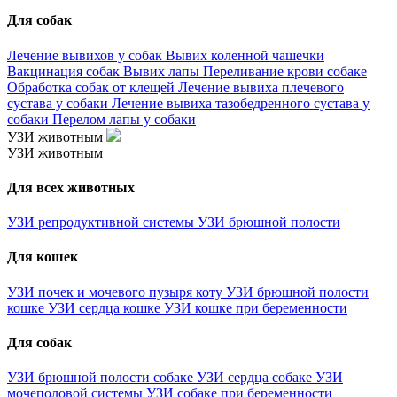
Для собак
Лечение вывихов у собак
Вывих коленной чашечки
Вакцинация собак
Вывих лапы
Переливание крови собаке
Обработка собак от клещей
Лечение вывиха плечевого
сустава у собаки
Лечение вывиха тазобедренного сустава у
собаки
Перелом лапы у собаки
УЗИ животным
УЗИ животным
Для всех животных
УЗИ репродуктивной системы
УЗИ брюшной полости
Для кошек
УЗИ почек и мочевого пузыря коту
УЗИ брюшной полости
кошке
УЗИ сердца кошке
УЗИ кошке при беременности
Для собак
УЗИ брюшной полости собаке
УЗИ сердца собаке
УЗИ
мочеполовой системы
УЗИ собаке при беременности