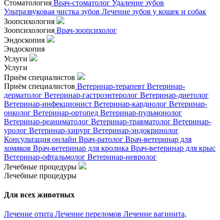
Стоматология
Врач-стоматолог
Удаление зубов
Ультразвуковая чистка зубов
Лечение зубов у кошек и собак
Зоопсихология
Зоопсихология
Врач-зоопсихолог
Эндоскопия
Эндоскопия
Услуги
Услуги
Приём специалистов
Приём специалистов
Ветеринар-терапевт
Ветеринар-
дерматолог
Ветеринар-гастроэнтеролог
Ветеринар-диетолог
Ветеринар-инфекционист
Ветеринар-кардиолог
Ветеринар-
онколог
Ветеринар-ортопед
Ветеринар-пульмонолог
Ветеринар-реаниматолог
Ветеринар-травматолог
Ветеринар-
уролог
Ветеринар-хирург
Ветеринар-эндокринолог
Консультация онлайн
Врач-ратолог
Врач-ветеринар для
хомяков
Врач-ветеринар для кролика
Врач-ветеринар для крыс
Ветеринар-офтальмолог
Ветеринар-невролог
Лечебные процедуры
Лечебные процедуры
Для всех животных
Лечение отита
Лечение переломов
Лечение вагинита,