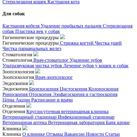
Стерилизация кошек
Кастрация кота
Для собак
Кастрация кобеля
Удаление прибылых пальцев
Стерилизация
собак
Пластика век у собак
Гигиенические процедуры
Гигиенические процедуры
Стрижка когтей
Чистка ушей
Чистка параанальных желез
Стоматология
Стоматология
Врач-стоматолог
Удаление зубов
Ультразвуковая чистка зубов
Лечение зубов у кошек и собак
Зоопсихология
Зоопсихология
Врач-зоопсихолог
Эндоскопия
Эндоскопия
Бронхоскопия
Цистоскопия
Колоноскопия
Риноскопия
Отоскопия
Эзофагоскопия и гастроскопия
Цены
Акции
Расписание и врачи
Отделения
Отделения
Круглосуточная ветеринарная клиника
Ветеринарный стационар
Инфекционный стационар
Ветеринарная аптека
Ветеринарная лаборатория
Банк крови
Клиника
Клиника
О клинике
Отзывы
Вакансии
Новости
Статьи