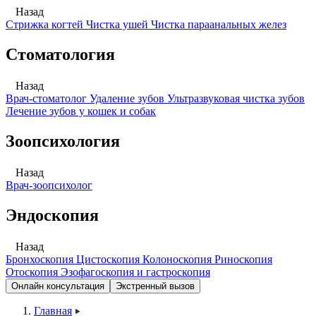
Назад
Стрижка когтей
Чистка ушей
Чистка параанальных желез
Стоматология
Назад
Врач-стоматолог
Удаление зубов
Ультразвуковая чистка зубов
Лечение зубов у кошек и собак
Зоопсихология
Назад
Врач-зоопсихолог
Эндоскопия
Назад
Бронхоскопия
Цистоскопия
Колоноскопия
Риноскопия
Отоскопия
Эзофагоскопия и гастроскопия
Онлайн консультация
Экстренный вызов
Главная