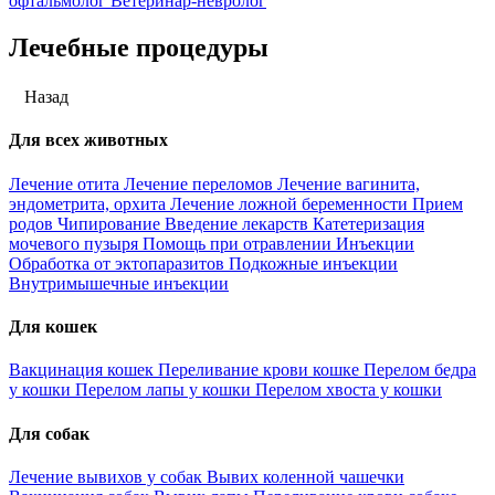
офтальмолог
Ветеринар-невролог
Лечебные процедуры
Назад
Для всех животных
Лечение отита
Лечение переломов
Лечение вагинита,
эндометрита, орхита
Лечение ложной беременности
Прием
родов
Чипирование
Введение лекарств
Катетеризация
мочевого пузыря
Помощь при отравлении
Инъекции
Обработка от эктопаразитов
Подкожные инъекции
Внутримышечные инъекции
Для кошек
Вакцинация кошек
Переливание крови кошке
Перелом бедра
у кошки
Перелом лапы у кошки
Перелом хвоста у кошки
Для собак
Лечение вывихов у собак
Вывих коленной чашечки