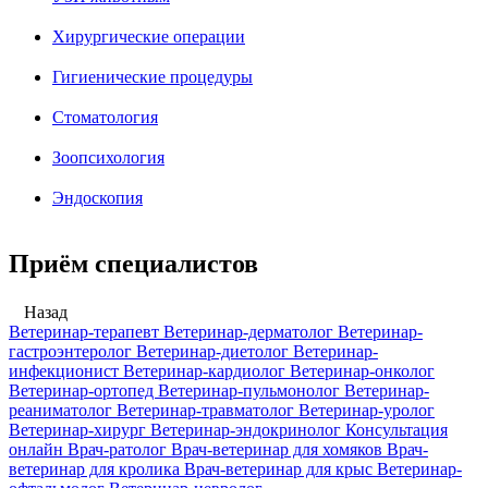
Хирургические операции
Гигиенические процедуры
Стоматология
Зоопсихология
Эндоскопия
Приём специалистов
Назад
Ветеринар-терапевт
Ветеринар-дерматолог
Ветеринар-
гастроэнтеролог
Ветеринар-диетолог
Ветеринар-
инфекционист
Ветеринар-кардиолог
Ветеринар-онколог
Ветеринар-ортопед
Ветеринар-пульмонолог
Ветеринар-
реаниматолог
Ветеринар-травматолог
Ветеринар-уролог
Ветеринар-хирург
Ветеринар-эндокринолог
Консультация
онлайн
Врач-ратолог
Врач-ветеринар для хомяков
Врач-
ветеринар для кролика
Врач-ветеринар для крыс
Ветеринар-