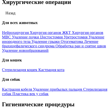
Хирургические операции
Назад
Для всех животных
Нейрохирургия
Хирургия органов ЖКТ
Хирургия органов
МВС
Удаление почки
Цистостомия
Уретростомия
Удаление
инородного тела
Удаление грыжи
Отогематома
Лечение
брахицефалического синдрома
Обработка ран и снятие швов
Удаление новообразований
Для кошек
Стерилизация кошек
Кастрация кота
Для собак
Кастрация кобеля
Удаление прибылых пальцев
Стерилизация
собак
Пластика век у собак
Гигиенические процедуры