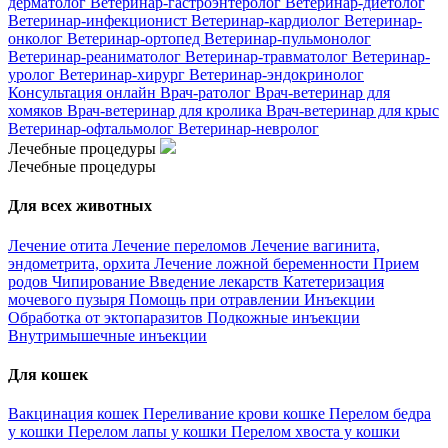
дерматолог
Ветеринар-гастроэнтеролог
Ветеринар-диетолог
Ветеринар-инфекционист
Ветеринар-кардиолог
Ветеринар-
онколог
Ветеринар-ортопед
Ветеринар-пульмонолог
Ветеринар-реаниматолог
Ветеринар-травматолог
Ветеринар-
уролог
Ветеринар-хирург
Ветеринар-эндокринолог
Консультация онлайн
Врач-ратолог
Врач-ветеринар для
хомяков
Врач-ветеринар для кролика
Врач-ветеринар для крыс
Ветеринар-офтальмолог
Ветеринар-невролог
Лечебные процедуры
Лечебные процедуры
Для всех животных
Лечение отита
Лечение переломов
Лечение вагинита,
эндометрита, орхита
Лечение ложной беременности
Прием
родов
Чипирование
Введение лекарств
Катетеризация
мочевого пузыря
Помощь при отравлении
Инъекции
Обработка от эктопаразитов
Подкожные инъекции
Внутримышечные инъекции
Для кошек
Вакцинация кошек
Переливание крови кошке
Перелом бедра
у кошки
Перелом лапы у кошки
Перелом хвоста у кошки