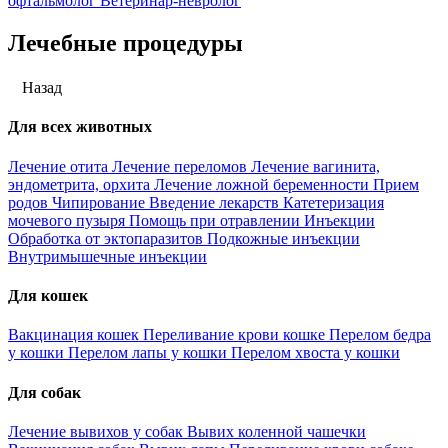
офтальмолог
Ветеринар-невролог
Лечебные процедуры
Назад
Для всех животных
Лечение отита
Лечение переломов
Лечение вагинита,
эндометрита, орхита
Лечение ложной беременности
Прием
родов
Чипирование
Введение лекарств
Катетеризация
мочевого пузыря
Помощь при отравлении
Инъекции
Обработка от эктопаразитов
Подкожные инъекции
Внутримышечные инъекции
Для кошек
Вакцинация кошек
Переливание крови кошке
Перелом бедра
у кошки
Перелом лапы у кошки
Перелом хвоста у кошки
Для собак
Лечение вывихов у собак
Вывих коленной чашечки