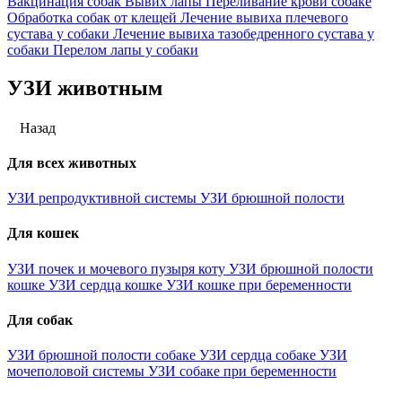
Вакцинация собак
Вывих лапы
Переливание крови собаке
Обработка собак от клещей
Лечение вывиха плечевого
сустава у собаки
Лечение вывиха тазобедренного сустава у
собаки
Перелом лапы у собаки
УЗИ животным
Назад
Для всех животных
УЗИ репродуктивной системы
УЗИ брюшной полости
Для кошек
УЗИ почек и мочевого пузыря коту
УЗИ брюшной полости
кошке
УЗИ сердца кошке
УЗИ кошке при беременности
Для собак
УЗИ брюшной полости собаке
УЗИ сердца собаке
УЗИ
мочеполовой системы
УЗИ собаке при беременности