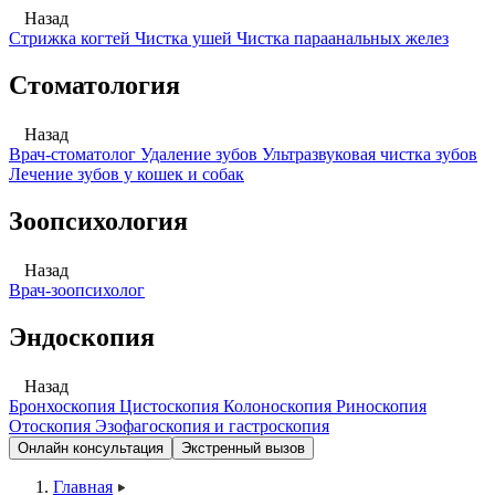
Назад
Стрижка когтей
Чистка ушей
Чистка параанальных желез
Стоматология
Назад
Врач-стоматолог
Удаление зубов
Ультразвуковая чистка зубов
Лечение зубов у кошек и собак
Зоопсихология
Назад
Врач-зоопсихолог
Эндоскопия
Назад
Бронхоскопия
Цистоскопия
Колоноскопия
Риноскопия
Отоскопия
Эзофагоскопия и гастроскопия
Онлайн консультация
Экстренный вызов
Главная