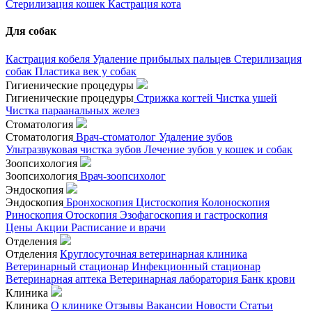
Стерилизация кошек
Кастрация кота
Для собак
Кастрация кобеля
Удаление прибылых пальцев
Стерилизация
собак
Пластика век у собак
Гигиенические процедуры
Гигиенические процедуры
Стрижка когтей
Чистка ушей
Чистка параанальных желез
Стоматология
Стоматология
Врач-стоматолог
Удаление зубов
Ультразвуковая чистка зубов
Лечение зубов у кошек и собак
Зоопсихология
Зоопсихология
Врач-зоопсихолог
Эндоскопия
Эндоскопия
Бронхоскопия
Цистоскопия
Колоноскопия
Риноскопия
Отоскопия
Эзофагоскопия и гастроскопия
Цены
Акции
Расписание и врачи
Отделения
Отделения
Круглосуточная ветеринарная клиника
Ветеринарный стационар
Инфекционный стационар
Ветеринарная аптека
Ветеринарная лаборатория
Банк крови
Клиника
Клиника
О клинике
Отзывы
Вакансии
Новости
Статьи