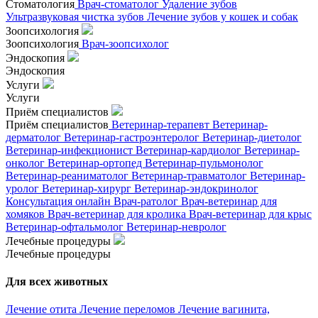
Стоматология
Врач-стоматолог
Удаление зубов
Ультразвуковая чистка зубов
Лечение зубов у кошек и собак
Зоопсихология
Зоопсихология
Врач-зоопсихолог
Эндоскопия
Эндоскопия
Услуги
Услуги
Приём специалистов
Приём специалистов
Ветеринар-терапевт
Ветеринар-
дерматолог
Ветеринар-гастроэнтеролог
Ветеринар-диетолог
Ветеринар-инфекционист
Ветеринар-кардиолог
Ветеринар-
онколог
Ветеринар-ортопед
Ветеринар-пульмонолог
Ветеринар-реаниматолог
Ветеринар-травматолог
Ветеринар-
уролог
Ветеринар-хирург
Ветеринар-эндокринолог
Консультация онлайн
Врач-ратолог
Врач-ветеринар для
хомяков
Врач-ветеринар для кролика
Врач-ветеринар для крыс
Ветеринар-офтальмолог
Ветеринар-невролог
Лечебные процедуры
Лечебные процедуры
Для всех животных
Лечение отита
Лечение переломов
Лечение вагинита,