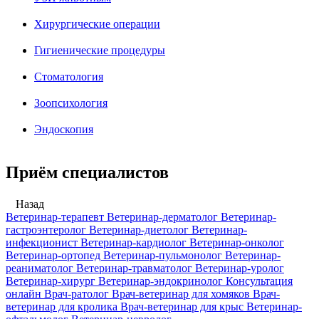
Хирургические операции
Гигиенические процедуры
Стоматология
Зоопсихология
Эндоскопия
Приём специалистов
Назад
Ветеринар-терапевт
Ветеринар-дерматолог
Ветеринар-
гастроэнтеролог
Ветеринар-диетолог
Ветеринар-
инфекционист
Ветеринар-кардиолог
Ветеринар-онколог
Ветеринар-ортопед
Ветеринар-пульмонолог
Ветеринар-
реаниматолог
Ветеринар-травматолог
Ветеринар-уролог
Ветеринар-хирург
Ветеринар-эндокринолог
Консультация
онлайн
Врач-ратолог
Врач-ветеринар для хомяков
Врач-
ветеринар для кролика
Врач-ветеринар для крыс
Ветеринар-