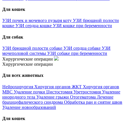
Для кошек
УЗИ почек и мочевого пузыря коту
УЗИ брюшной полости
кошке
УЗИ сердца кошке
УЗИ кошке при беременности
Для собак
УЗИ брюшной полости собаке
УЗИ сердца собаке
УЗИ
мочеполовой системы
УЗИ собаке при беременности
Хирургические операции
Хирургические операции
Для всех животных
Нейрохирургия
Хирургия органов ЖКТ
Хирургия органов
МВС
Удаление почки
Цистостомия
Уретростомия
Удаление
инородного тела
Удаление грыжи
Отогематома
Лечение
брахицефалического синдрома
Обработка ран и снятие швов
Удаление новообразований
Для кошек