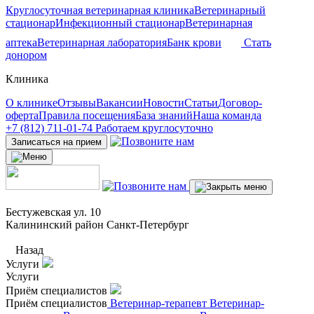
Круглосуточная ветеринарная клиника
Ветеринарный
стационар
Инфекционный стационар
Ветеринарная
аптека
Ветеринарная лаборатория
Банк крови
Стать
донором
Клиника
О клинике
Отзывы
Вакансии
Новости
Статьи
Договор-
оферта
Правила посещения
База знаний
Наша команда
+7 (812) 711-01-74
Работаем круглосуточно
Записаться на прием
Бестужевская ул. 10
Калининский район Санкт-Петербург
Назад
Услуги
Услуги
Приём специалистов
Приём специалистов
Ветеринар-терапевт
Ветеринар-