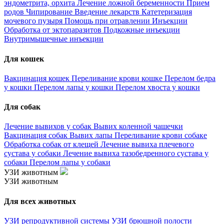
эндометрита, орхита
Лечение ложной беременности
Прием
родов
Чипирование
Введение лекарств
Катетеризация
мочевого пузыря
Помощь при отравлении
Инъекции
Обработка от эктопаразитов
Подкожные инъекции
Внутримышечные инъекции
Для кошек
Вакцинация кошек
Переливание крови кошке
Перелом бедра
у кошки
Перелом лапы у кошки
Перелом хвоста у кошки
Для собак
Лечение вывихов у собак
Вывих коленной чашечки
Вакцинация собак
Вывих лапы
Переливание крови собаке
Обработка собак от клещей
Лечение вывиха плечевого
сустава у собаки
Лечение вывиха тазобедренного сустава у
собаки
Перелом лапы у собаки
УЗИ животным
УЗИ животным
Для всех животных
УЗИ репродуктивной системы
УЗИ брюшной полости