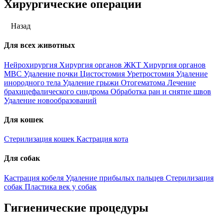
Хирургические операции
Назад
Для всех животных
Нейрохирургия
Хирургия органов ЖКТ
Хирургия органов
МВС
Удаление почки
Цистостомия
Уретростомия
Удаление
инородного тела
Удаление грыжи
Отогематома
Лечение
брахицефалического синдрома
Обработка ран и снятие швов
Удаление новообразований
Для кошек
Стерилизация кошек
Кастрация кота
Для собак
Кастрация кобеля
Удаление прибылых пальцев
Стерилизация
собак
Пластика век у собак
Гигиенические процедуры