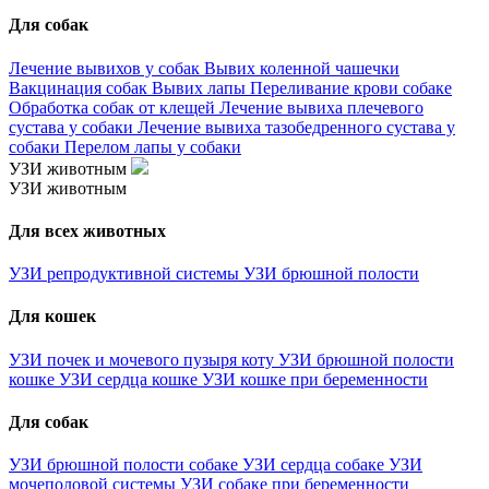
Для собак
Лечение вывихов у собак
Вывих коленной чашечки
Вакцинация собак
Вывих лапы
Переливание крови собаке
Обработка собак от клещей
Лечение вывиха плечевого
сустава у собаки
Лечение вывиха тазобедренного сустава у
собаки
Перелом лапы у собаки
УЗИ животным
УЗИ животным
Для всех животных
УЗИ репродуктивной системы
УЗИ брюшной полости
Для кошек
УЗИ почек и мочевого пузыря коту
УЗИ брюшной полости
кошке
УЗИ сердца кошке
УЗИ кошке при беременности
Для собак
УЗИ брюшной полости собаке
УЗИ сердца собаке
УЗИ
мочеполовой системы
УЗИ собаке при беременности