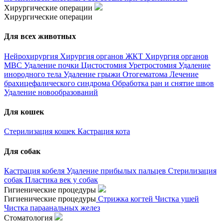
Хирургические операции
Хирургические операции
Для всех животных
Нейрохирургия
Хирургия органов ЖКТ
Хирургия органов
МВС
Удаление почки
Цистостомия
Уретростомия
Удаление
инородного тела
Удаление грыжи
Отогематома
Лечение
брахицефалического синдрома
Обработка ран и снятие швов
Удаление новообразований
Для кошек
Стерилизация кошек
Кастрация кота
Для собак
Кастрация кобеля
Удаление прибылых пальцев
Стерилизация
собак
Пластика век у собак
Гигиенические процедуры
Гигиенические процедуры
Стрижка когтей
Чистка ушей
Чистка параанальных желез
Стоматология