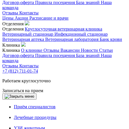
Договор-оферта
Правила посещения
База знаний
Наша
команда
Отзывы
Контакты
Цены
Акции
Расписание и врачи
Отделения
Отделения
Круглосуточная ветеринарная клиника
Ветеринарный стационар
Инфекционный стационар
Ветеринарная аптека
Ветеринарная лаборатория
Банк крови
Клиника
Клиника
О клинике
Отзывы
Вакансии
Новости
Статьи
Договор-оферта
Правила посещения
База знаний
Наша
команда
Отзывы
Контакты
+7 (812) 711-01-74
Работаем круглосуточно
Записаться на прием
Приём специалистов
Лечебные процедуры
УЗИ животным