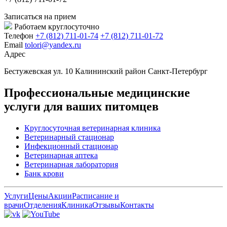
Записаться на прием
Работаем круглосуточно
Телефон
+7 (812) 711-01-74
+7 (812) 711-01-72
Email
tolori@yandex.ru
Адрес
Бестужевская ул. 10 Калининский район Санкт-Петербург
Профессиональные медицинские
услуги для ваших питомцев
Круглосуточная ветеринарная клиника
Ветеринарный стационар
Инфекционный стационар
Ветеринарная аптека
Ветеринарная лаборатория
Банк крови
Услуги
Цены
Акции
Расписание и
врачи
Отделения
Клиника
Отзывы
Контакты