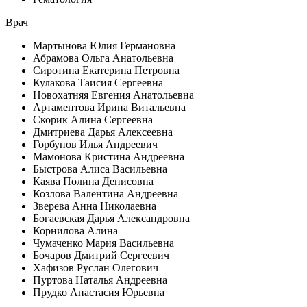
Врач
Мартынова Юлия Германовна
Абрамова Ольга Анатольевна
Сиротина Екатерина Петровна
Кулакова Таисия Сергеевна
Новохатняя Евгения Анатольевна
Артаментова Ирина Витальевна
Скорик Алина Сергеевна
Дмитриева Дарья Алексеевна
Горбунов Илья Андреевич
Мамонова Кристина Андреевна
Быстрова Алиса Васильевна
Каява Полина Денисовна
Козлова Валентина Андреевна
Зверева Анна Николаевна
Богаевская Дарья Александровна
Корнилова Алина
Чумаченко Мария Васильевна
Бочаров Дмитрий Сергеевич
Хафизов Руслан Олегович
Пуртова Наталья Андреевна
Прудко Анастасия Юрьевна