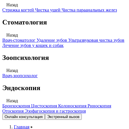
Назад
Стрижка когтей
Чистка ушей
Чистка параанальных желез
Стоматология
Назад
Врач-стоматолог
Удаление зубов
Ультразвуковая чистка зубов
Лечение зубов у кошек и собак
Зоопсихология
Назад
Врач-зоопсихолог
Эндоскопия
Назад
Бронхоскопия
Цистоскопия
Колоноскопия
Риноскопия
Отоскопия
Эзофагоскопия и гастроскопия
Онлайн консультация
Экстренный вызов
Главная