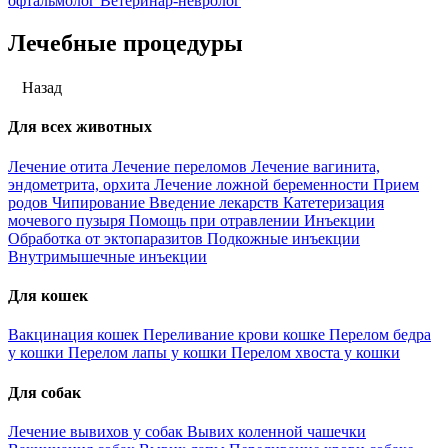
офтальмолог
Ветеринар-невролог
Лечебные процедуры
Назад
Для всех животных
Лечение отита
Лечение переломов
Лечение вагинита,
эндометрита, орхита
Лечение ложной беременности
Прием
родов
Чипирование
Введение лекарств
Катетеризация
мочевого пузыря
Помощь при отравлении
Инъекции
Обработка от эктопаразитов
Подкожные инъекции
Внутримышечные инъекции
Для кошек
Вакцинация кошек
Переливание крови кошке
Перелом бедра
у кошки
Перелом лапы у кошки
Перелом хвоста у кошки
Для собак
Лечение вывихов у собак
Вывих коленной чашечки