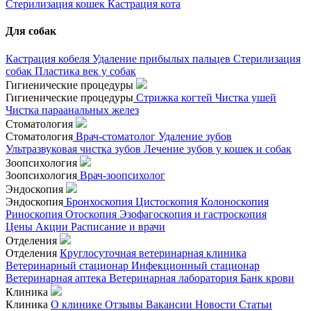
Стерилизация кошек
Кастрация кота
Для собак
Кастрация кобеля
Удаление прибылых пальцев
Стерилизация
собак
Пластика век у собак
Гигиенические процедуры
Гигиенические процедуры
Стрижка когтей
Чистка ушей
Чистка параанальных желез
Стоматология
Стоматология
Врач-стоматолог
Удаление зубов
Ультразвуковая чистка зубов
Лечение зубов у кошек и собак
Зоопсихология
Зоопсихология
Врач-зоопсихолог
Эндоскопия
Эндоскопия
Бронхоскопия
Цистоскопия
Колоноскопия
Риноскопия
Отоскопия
Эзофагоскопия и гастроскопия
Цены
Акции
Расписание и врачи
Отделения
Отделения
Круглосуточная ветеринарная клиника
Ветеринарный стационар
Инфекционный стационар
Ветеринарная аптека
Ветеринарная лаборатория
Банк крови
Клиника
Клиника
О клинике
Отзывы
Вакансии
Новости
Статьи