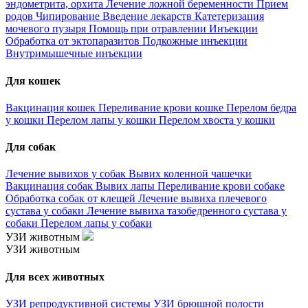
эндометрита, орхита
Лечение ложной беременности
Прием
родов
Чипирование
Введение лекарств
Катетеризация
мочевого пузыря
Помощь при отравлении
Инъекции
Обработка от эктопаразитов
Подкожные инъекции
Внутримышечные инъекции
Для кошек
Вакцинация кошек
Переливание крови кошке
Перелом бедра
у кошки
Перелом лапы у кошки
Перелом хвоста у кошки
Для собак
Лечение вывихов у собак
Вывих коленной чашечки
Вакцинация собак
Вывих лапы
Переливание крови собаке
Обработка собак от клещей
Лечение вывиха плечевого
сустава у собаки
Лечение вывиха тазобедренного сустава у
собаки
Перелом лапы у собаки
УЗИ животным
УЗИ животным
Для всех животных
УЗИ репродуктивной системы
УЗИ брюшной полости