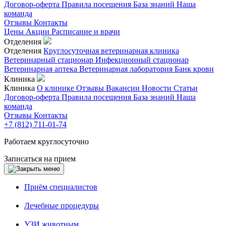
Договор-оферта
Правила посещения
База знаний
Наша
команда
Отзывы
Контакты
Цены
Акции
Расписание и врачи
Отделения
Отделения
Круглосуточная ветеринарная клиника
Ветеринарный стационар
Инфекционный стационар
Ветеринарная аптека
Ветеринарная лаборатория
Банк крови
Клиника
Клиника
О клинике
Отзывы
Вакансии
Новости
Статьи
Договор-оферта
Правила посещения
База знаний
Наша
команда
Отзывы
Контакты
+7 (812) 711-01-74
Работаем круглосуточно
Записаться на прием
Приём специалистов
Лечебные процедуры
УЗИ животным