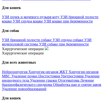
Для кошек
УЗИ почек и мочевого пузыря коту
УЗИ брюшной полости
кошке
УЗИ сердца кошке
УЗИ кошке при беременности
Для собак
УЗИ брюшной полости собаке
УЗИ сердца собаке
УЗИ
мочеполовой системы
УЗИ собаке при беременности
Хирургические операции
Хирургические операции
Для всех животных
Нейрохирургия
Хирургия органов ЖКТ
Хирургия органов
МВС
Удаление почки
Цистостомия
Уретростомия
Удаление
инородного тела
Удаление грыжи
Отогематома
Лечение
брахицефалического синдрома
Обработка ран и снятие швов
Удаление новообразований
Для кошек