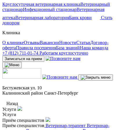
Круглосуточная ветеринарная клиника
Ветеринарный
стационар
Инфекционный стационар
Ветеринарная
аптека
Ветеринарная лаборатория
Банк крови
Стать
донором
Клиника
О клинике
Отзывы
Вакансии
Новости
Статьи
Договор-
оферта
Правила посещения
База знаний
Наша команда
+7 (812) 711-01-74
Работаем круглосуточно
Записаться на прием
Бестужевская ул. 10
Калининский район Санкт-Петербург
Назад
Услуги
Услуги
Приём специалистов
Приём специалистов
Ветеринар-терапевт
Ветеринар-