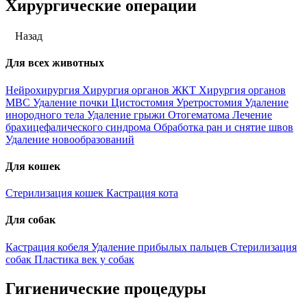
Хирургические операции
Назад
Для всех животных
Нейрохирургия
Хирургия органов ЖКТ
Хирургия органов
МВС
Удаление почки
Цистостомия
Уретростомия
Удаление
инородного тела
Удаление грыжи
Отогематома
Лечение
брахицефалического синдрома
Обработка ран и снятие швов
Удаление новообразований
Для кошек
Стерилизация кошек
Кастрация кота
Для собак
Кастрация кобеля
Удаление прибылых пальцев
Стерилизация
собак
Пластика век у собак
Гигиенические процедуры