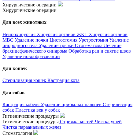
Хирургические операции
Хирургические операции
Для всех животных
Нейрохирургия
Хирургия органов ЖКТ
Хирургия органов
МВС
Удаление почки
Цистостомия
Уретростомия
Удаление
инородного тела
Удаление грыжи
Отогематома
Лечение
брахицефалического синдрома
Обработка ран и снятие швов
Удаление новообразований
Для кошек
Стерилизация кошек
Кастрация кота
Для собак
Кастрация кобеля
Удаление прибылых пальцев
Стерилизация
собак
Пластика век у собак
Гигиенические процедуры
Гигиенические процедуры
Стрижка когтей
Чистка ушей
Чистка параанальных желез
Стоматология