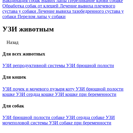
Вакцинация собак
Вывих лапы
Переливание крови собаке
Обработка собак от клещей
Лечение вывиха плечевого
сустава у собаки
Лечение вывиха тазобедренного сустава у
собаки
Перелом лапы у собаки
УЗИ животным
Назад
Для всех животных
УЗИ репродуктивной системы
УЗИ брюшной полости
Для кошек
УЗИ почек и мочевого пузыря коту
УЗИ брюшной полости
кошке
УЗИ сердца кошке
УЗИ кошке при беременности
Для собак
УЗИ брюшной полости собаке
УЗИ сердца собаке
УЗИ
мочеполовой системы
УЗИ собаке при беременности