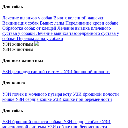
Для собак
Лечение вывихов у собак
Вывих коленной чашечки
Вакцинация собак
Вывих лапы
Переливание крови собаке
Обработка собак от клещей
Лечение вывиха плечевого
сустава у собаки
Лечение вывиха тазобедренного сустава у
собаки
Перелом лапы у собаки
УЗИ животным
УЗИ животным
Для всех животных
УЗИ репродуктивной системы
УЗИ брюшной полости
Для кошек
УЗИ почек и мочевого пузыря коту
УЗИ брюшной полости
кошке
УЗИ сердца кошке
УЗИ кошке при беременности
Для собак
УЗИ брюшной полости собаке
УЗИ сердца собаке
УЗИ
мочеполовой системы
УЗИ собаке при беременности