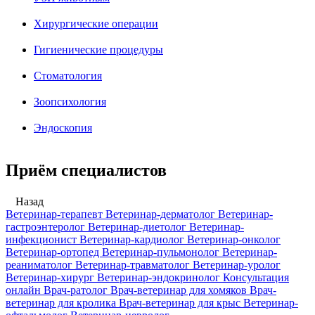
Хирургические операции
Гигиенические процедуры
Стоматология
Зоопсихология
Эндоскопия
Приём специалистов
Назад
Ветеринар-терапевт
Ветеринар-дерматолог
Ветеринар-
гастроэнтеролог
Ветеринар-диетолог
Ветеринар-
инфекционист
Ветеринар-кардиолог
Ветеринар-онколог
Ветеринар-ортопед
Ветеринар-пульмонолог
Ветеринар-
реаниматолог
Ветеринар-травматолог
Ветеринар-уролог
Ветеринар-хирург
Ветеринар-эндокринолог
Консультация
онлайн
Врач-ратолог
Врач-ветеринар для хомяков
Врач-
ветеринар для кролика
Врач-ветеринар для крыс
Ветеринар-