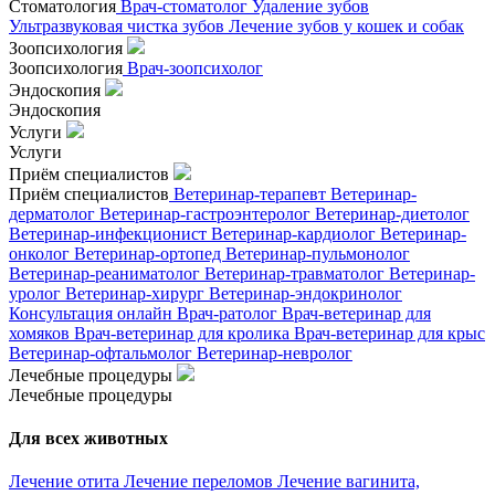
Стоматология
Врач-стоматолог
Удаление зубов
Ультразвуковая чистка зубов
Лечение зубов у кошек и собак
Зоопсихология
Зоопсихология
Врач-зоопсихолог
Эндоскопия
Эндоскопия
Услуги
Услуги
Приём специалистов
Приём специалистов
Ветеринар-терапевт
Ветеринар-
дерматолог
Ветеринар-гастроэнтеролог
Ветеринар-диетолог
Ветеринар-инфекционист
Ветеринар-кардиолог
Ветеринар-
онколог
Ветеринар-ортопед
Ветеринар-пульмонолог
Ветеринар-реаниматолог
Ветеринар-травматолог
Ветеринар-
уролог
Ветеринар-хирург
Ветеринар-эндокринолог
Консультация онлайн
Врач-ратолог
Врач-ветеринар для
хомяков
Врач-ветеринар для кролика
Врач-ветеринар для крыс
Ветеринар-офтальмолог
Ветеринар-невролог
Лечебные процедуры
Лечебные процедуры
Для всех животных
Лечение отита
Лечение переломов
Лечение вагинита,