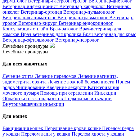
дерматолог
Ветеринар-гастроэнтеролог
Ветеринар-диетолог
Ветеринар-инфекционист
Ветеринар-кардиолог
Ветеринар-
онколог
Ветеринар-ортопед
Ветеринар-пульмонолог
Ветеринар-реаниматолог
Ветеринар-травматолог
Ветеринар-
уролог
Ветеринар-хирург
Ветеринар-эндокринолог
Консультация онлайн
Врач-ратолог
Врач-ветеринар для
хомяков
Врач-ветеринар для кролика
Врач-ветеринар для крыс
Ветеринар-офтальмолог
Ветеринар-невролог
Лечебные процедуры
Лечебные процедуры
Для всех животных
Лечение отита
Лечение переломов
Лечение вагинита,
эндометрита, орхита
Лечение ложной беременности
Прием
родов
Чипирование
Введение лекарств
Катетеризация
мочевого пузыря
Помощь при отравлении
Инъекции
Обработка от эктопаразитов
Подкожные инъекции
Внутримышечные инъекции
Для кошек
Вакцинация кошек
Переливание крови кошке
Перелом бедра
у кошки
Перелом лапы у кошки
Перелом хвоста у кошки