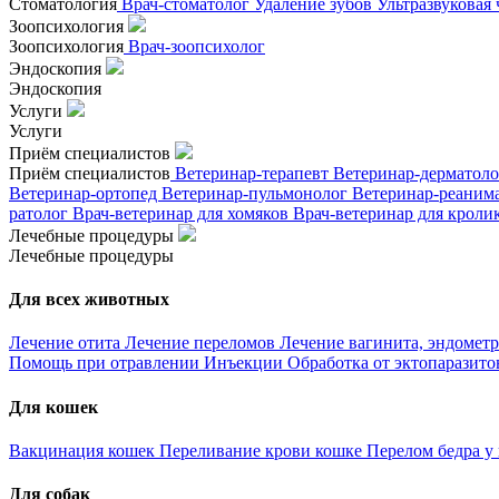
Стоматология
Врач-стоматолог
Удаление зубов
Ультразвуковая
Зоопсихология
Зоопсихология
Врач-зоопсихолог
Эндоскопия
Эндоскопия
Услуги
Услуги
Приём специалистов
Приём специалистов
Ветеринар-терапевт
Ветеринар-дерматол
Ветеринар-ортопед
Ветеринар-пульмонолог
Ветеринар-реаним
ратолог
Врач-ветеринар для хомяков
Врач-ветеринар для кроли
Лечебные процедуры
Лечебные процедуры
Для всех животных
Лечение отита
Лечение переломов
Лечение вагинита, эндометр
Помощь при отравлении
Инъекции
Обработка от эктопаразит
Для кошек
Вакцинация кошек
Переливание крови кошке
Перелом бедра у
Для собак