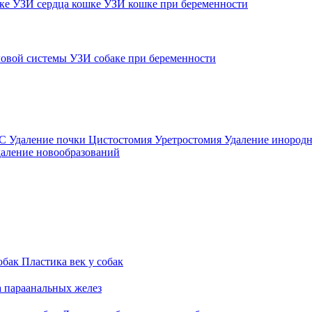
шке
УЗИ сердца кошке
УЗИ кошке при беременности
овой системы
УЗИ собаке при беременности
ВС
Удаление почки
Цистостомия
Уретростомия
Удаление инородн
аление новообразований
обак
Пластика век у собак
а параанальных желез