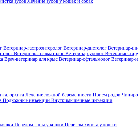
 чистка зубов
Лечение зубов у кошек и собак
ог
Ветеринар-гастроэнтеролог
Ветеринар-диетолог
Ветеринар-и
атолог
Ветеринар-травматолог
Ветеринар-уролог
Ветеринар-хир
ка
Врач-ветеринар для крыс
Ветеринар-офтальмолог
Ветеринар-н
ита, орхита
Лечение ложной беременности
Прием родов
Чипиро
ов
Подкожные инъекции
Внутримышечные инъекции
 кошки
Перелом лапы у кошки
Перелом хвоста у кошки