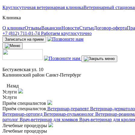
Круглосуточная ветеринарная клиника
Ветеринарный стациона
Клиника
О клинике
Отзывы
Вакансии
Новости
Статьи
Договор-оферта
Пра
+7 (812) 711-01-74
Работаем круглосуточно
Записаться на прием
Бестужевская ул. 10
Калининский район Санкт-Петербург
Назад
Услуги
Услуги
Приём специалистов
Приём специалистов
Ветеринар-терапевт
Ветеринар-дерматол
Ветеринар-ортопед
Ветеринар-пульмонолог
Ветеринар-реаним
ратолог
Врач-ветеринар для хомяков
Врач-ветеринар для кроли
Лечебные процедуры
Лечебные процедуры