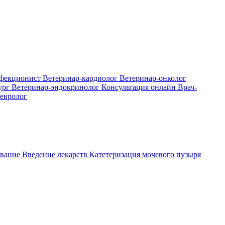
нфекционист
Ветеринар-кардиолог
Ветеринар-онколог
ург
Ветеринар-эндокринолог
Консультация онлайн
Врач-
евролог
вание
Введение лекарств
Катетеризация мочевого пузыря