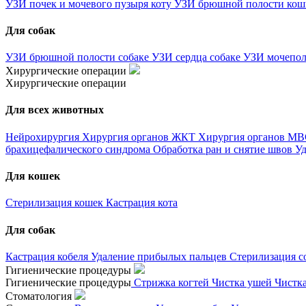
УЗИ почек и мочевого пузыря коту
УЗИ брюшной полости ко
Для собак
УЗИ брюшной полости собаке
УЗИ сердца собаке
УЗИ мочепол
Хирургические операции
Хирургические операции
Для всех животных
Нейрохирургия
Хирургия органов ЖКТ
Хирургия органов М
брахицефалического синдрома
Обработка ран и снятие швов
Уд
Для кошек
Стерилизация кошек
Кастрация кота
Для собак
Кастрация кобеля
Удаление прибылых пальцев
Стерилизация с
Гигиенические процедуры
Гигиенические процедуры
Стрижка когтей
Чистка ушей
Чистк
Стоматология