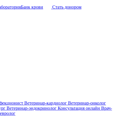
аборатория
Банк крови
Стать донором
нфекционист
Ветеринар-кардиолог
Ветеринар-онколог
ург
Ветеринар-эндокринолог
Консультация онлайн
Врач-
евролог