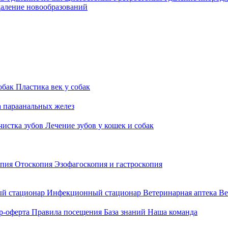
аление новообразований
обак
Пластика век у собак
а параанальных желез
 чистка зубов
Лечение зубов у кошек и собак
опия
Отоскопия
Эзофагоскопия и гастроскопия
й стационар
Инфекционный стационар
Ветеринарная аптека
Ве
р-оферта
Правила посещения
База знаний
Наша команда