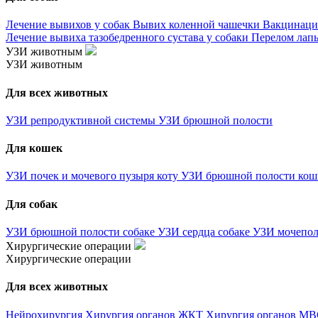
Лечение вывихов у собак
Вывих коленной чашечки
Вакцинаци
Лечение вывиха тазобедренного сустава у собаки
Перелом лапы
УЗИ животным
УЗИ животным
Для всех животных
УЗИ репродуктивной системы
УЗИ брюшной полости
Для кошек
УЗИ почек и мочевого пузыря коту
УЗИ брюшной полости ко
Для собак
УЗИ брюшной полости собаке
УЗИ сердца собаке
УЗИ мочепол
Хирургические операции
Хирургические операции
Для всех животных
Нейрохирургия
Хирургия органов ЖКТ
Хирургия органов М