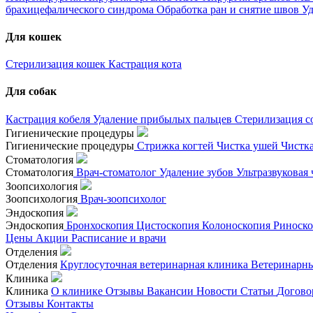
брахицефалического синдрома
Обработка ран и снятие швов
Уд
Для кошек
Стерилизация кошек
Кастрация кота
Для собак
Кастрация кобеля
Удаление прибылых пальцев
Стерилизация с
Гигиенические процедуры
Гигиенические процедуры
Стрижка когтей
Чистка ушей
Чистк
Стоматология
Стоматология
Врач-стоматолог
Удаление зубов
Ультразвуковая
Зоопсихология
Зоопсихология
Врач-зоопсихолог
Эндоскопия
Эндоскопия
Бронхоскопия
Цистоскопия
Колоноскопия
Риноск
Цены
Акции
Расписание и врачи
Отделения
Отделения
Круглосуточная ветеринарная клиника
Ветеринарны
Клиника
Клиника
О клинике
Отзывы
Вакансии
Новости
Статьи
Догово
Отзывы
Контакты