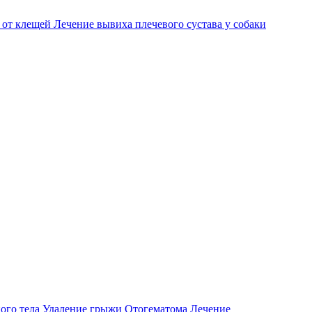
 от клещей
Лечение вывиха плечевого сустава у собаки
ого тела
Удаление грыжи
Отогематома
Лечение