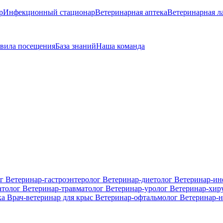
р
Инфекционный стационар
Ветеринарная аптека
Ветеринарная л
вила посещения
База знаний
Наша команда
ог
Ветеринар-гастроэнтеролог
Ветеринар-диетолог
Ветеринар-и
атолог
Ветеринар-травматолог
Ветеринар-уролог
Ветеринар-хир
ка
Врач-ветеринар для крыс
Ветеринар-офтальмолог
Ветеринар-н