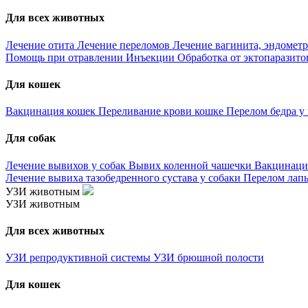
Для всех животных
Лечение отита
Лечение переломов
Лечение вагинита, эндометр
Помощь при отравлении
Инъекции
Обработка от эктопаразит
Для кошек
Вакцинация кошек
Переливание крови кошке
Перелом бедра у
Для собак
Лечение вывихов у собак
Вывих коленной чашечки
Вакцинаци
Лечение вывиха тазобедренного сустава у собаки
Перелом лапы
УЗИ животным
УЗИ животным
Для всех животных
УЗИ репродуктивной системы
УЗИ брюшной полости
Для кошек