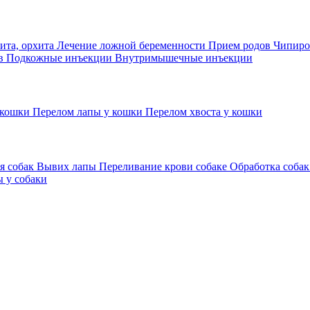
ита, орхита
Лечение ложной беременности
Прием родов
Чипиро
ов
Подкожные инъекции
Внутримышечные инъекции
 кошки
Перелом лапы у кошки
Перелом хвоста у кошки
я собак
Вывих лапы
Переливание крови собаке
Обработка собак
 у собаки