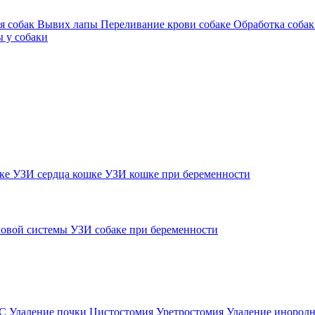
я собак
Вывих лапы
Переливание крови собаке
Обработка собак
 у собаки
шке
УЗИ сердца кошке
УЗИ кошке при беременности
овой системы
УЗИ собаке при беременности
ВС
Удаление почки
Цистостомия
Уретростомия
Удаление инородн