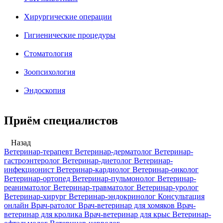
Хирургические операции
Гигиенические процедуры
Стоматология
Зоопсихология
Эндоскопия
Приём специалистов
Назад
Ветеринар-терапевт
Ветеринар-дерматолог
Ветеринар-
гастроэнтеролог
Ветеринар-диетолог
Ветеринар-
инфекционист
Ветеринар-кардиолог
Ветеринар-онколог
Ветеринар-ортопед
Ветеринар-пульмонолог
Ветеринар-
реаниматолог
Ветеринар-травматолог
Ветеринар-уролог
Ветеринар-хирург
Ветеринар-эндокринолог
Консультация
онлайн
Врач-ратолог
Врач-ветеринар для хомяков
Врач-
ветеринар для кролика
Врач-ветеринар для крыс
Ветеринар-