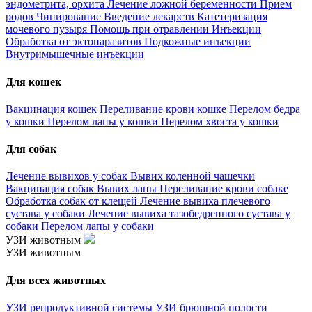
эндометрита, орхита
Лечение ложной беременности
Прием
родов
Чипирование
Введение лекарств
Катетеризация
мочевого пузыря
Помощь при отравлении
Инъекции
Обработка от эктопаразитов
Подкожные инъекции
Внутримышечные инъекции
Для кошек
Вакцинация кошек
Переливание крови кошке
Перелом бедра
у кошки
Перелом лапы у кошки
Перелом хвоста у кошки
Для собак
Лечение вывихов у собак
Вывих коленной чашечки
Вакцинация собак
Вывих лапы
Переливание крови собаке
Обработка собак от клещей
Лечение вывиха плечевого
сустава у собаки
Лечение вывиха тазобедренного сустава у
собаки
Перелом лапы у собаки
УЗИ животным
УЗИ животным
Для всех животных
УЗИ репродуктивной системы
УЗИ брюшной полости