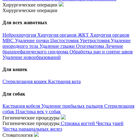
Хирургические операции
Хирургические операции
Для всех животных
Нейрохирургия
Хирургия органов ЖКТ
Хирургия органов
МВС
Удаление почки
Цистостомия
Уретростомия
Удаление
инородного тела
Удаление грыжи
Отогематома
Лечение
брахицефалического синдрома
Обработка ран и снятие швов
Удаление новообразований
Для кошек
Стерилизация кошек
Кастрация кота
Для собак
Кастрация кобеля
Удаление прибылых пальцев
Стерилизация
собак
Пластика век у собак
Гигиенические процедуры
Гигиенические процедуры
Стрижка когтей
Чистка ушей
Чистка параанальных желез
Стоматология