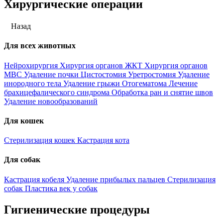
Хирургические операции
Назад
Для всех животных
Нейрохирургия
Хирургия органов ЖКТ
Хирургия органов
МВС
Удаление почки
Цистостомия
Уретростомия
Удаление
инородного тела
Удаление грыжи
Отогематома
Лечение
брахицефалического синдрома
Обработка ран и снятие швов
Удаление новообразований
Для кошек
Стерилизация кошек
Кастрация кота
Для собак
Кастрация кобеля
Удаление прибылых пальцев
Стерилизация
собак
Пластика век у собак
Гигиенические процедуры