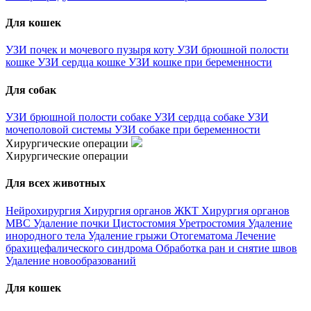
Для кошек
УЗИ почек и мочевого пузыря коту
УЗИ брюшной полости
кошке
УЗИ сердца кошке
УЗИ кошке при беременности
Для собак
УЗИ брюшной полости собаке
УЗИ сердца собаке
УЗИ
мочеполовой системы
УЗИ собаке при беременности
Хирургические операции
Хирургические операции
Для всех животных
Нейрохирургия
Хирургия органов ЖКТ
Хирургия органов
МВС
Удаление почки
Цистостомия
Уретростомия
Удаление
инородного тела
Удаление грыжи
Отогематома
Лечение
брахицефалического синдрома
Обработка ран и снятие швов
Удаление новообразований
Для кошек