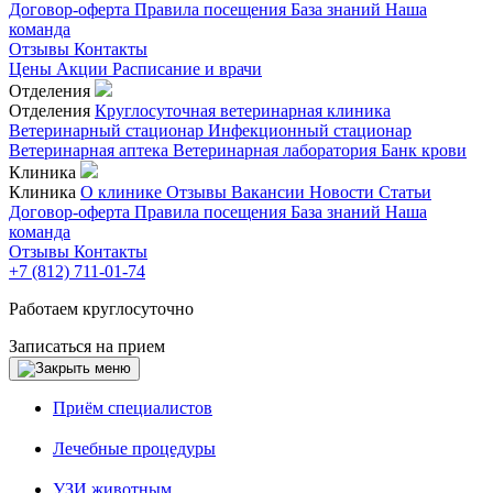
Договор-оферта
Правила посещения
База знаний
Наша
команда
Отзывы
Контакты
Цены
Акции
Расписание и врачи
Отделения
Отделения
Круглосуточная ветеринарная клиника
Ветеринарный стационар
Инфекционный стационар
Ветеринарная аптека
Ветеринарная лаборатория
Банк крови
Клиника
Клиника
О клинике
Отзывы
Вакансии
Новости
Статьи
Договор-оферта
Правила посещения
База знаний
Наша
команда
Отзывы
Контакты
+7 (812) 711-01-74
Работаем круглосуточно
Записаться на прием
Приём специалистов
Лечебные процедуры
УЗИ животным