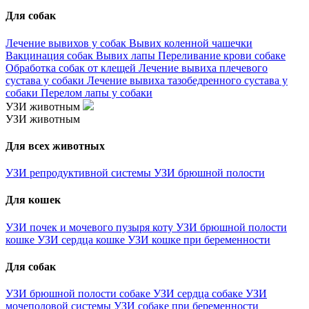
Для собак
Лечение вывихов у собак
Вывих коленной чашечки
Вакцинация собак
Вывих лапы
Переливание крови собаке
Обработка собак от клещей
Лечение вывиха плечевого
сустава у собаки
Лечение вывиха тазобедренного сустава у
собаки
Перелом лапы у собаки
УЗИ животным
УЗИ животным
Для всех животных
УЗИ репродуктивной системы
УЗИ брюшной полости
Для кошек
УЗИ почек и мочевого пузыря коту
УЗИ брюшной полости
кошке
УЗИ сердца кошке
УЗИ кошке при беременности
Для собак
УЗИ брюшной полости собаке
УЗИ сердца собаке
УЗИ
мочеполовой системы
УЗИ собаке при беременности