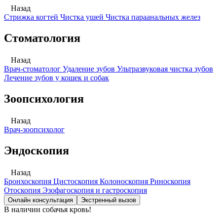
Назад
Стрижка когтей
Чистка ушей
Чистка параанальных желез
Стоматология
Назад
Врач-стоматолог
Удаление зубов
Ультразвуковая чистка зубов
Лечение зубов у кошек и собак
Зоопсихология
Назад
Врач-зоопсихолог
Эндоскопия
Назад
Бронхоскопия
Цистоскопия
Колоноскопия
Риноскопия
Отоскопия
Эзофагоскопия и гастроскопия
Онлайн консультация
Экстренный вызов
В наличии собачья кровь!