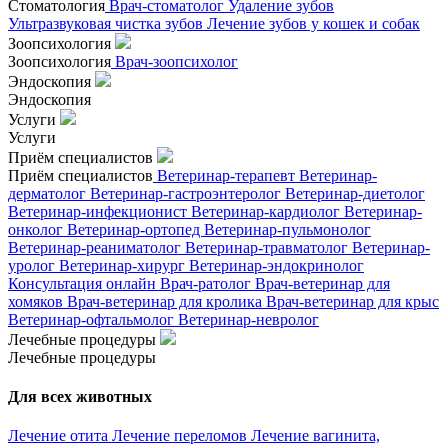
Стоматология
Врач-стоматолог
Удаление зубов
Ультразвуковая чистка зубов
Лечение зубов у кошек и собак
Зоопсихология
Зоопсихология
Врач-зоопсихолог
Эндоскопия
Эндоскопия
Услуги
Услуги
Приём специалистов
Приём специалистов
Ветеринар-терапевт
Ветеринар-
дерматолог
Ветеринар-гастроэнтеролог
Ветеринар-диетолог
Ветеринар-инфекционист
Ветеринар-кардиолог
Ветеринар-
онколог
Ветеринар-ортопед
Ветеринар-пульмонолог
Ветеринар-реаниматолог
Ветеринар-травматолог
Ветеринар-
уролог
Ветеринар-хирург
Ветеринар-эндокринолог
Консультация онлайн
Врач-ратолог
Врач-ветеринар для
хомяков
Врач-ветеринар для кролика
Врач-ветеринар для крыс
Ветеринар-офтальмолог
Ветеринар-невролог
Лечебные процедуры
Лечебные процедуры
Для всех животных
Лечение отита
Лечение переломов
Лечение вагинита,