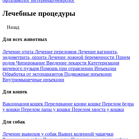
офтальмолог
Ветеринар-невролог
Лечебные процедуры
Назад
Для всех животных
Лечение отита
Лечение переломов
Лечение вагинита,
эндометрита, орхита
Лечение ложной беременности
Прием
родов
Чипирование
Введение лекарств
Катетеризация
мочевого пузыря
Помощь при отравлении
Инъекции
Обработка от эктопаразитов
Подкожные инъекции
Внутримышечные инъекции
Для кошек
Вакцинация кошек
Переливание крови кошке
Перелом бедра
у кошки
Перелом лапы у кошки
Перелом хвоста у кошки
Для собак
Лечение вывихов у собак
Вывих коленной чашечки