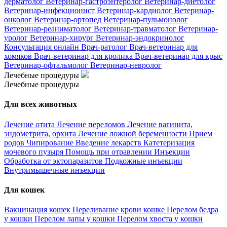
дерматолог
Ветеринар-гастроэнтеролог
Ветеринар-диетолог
Ветеринар-инфекционист
Ветеринар-кардиолог
Ветеринар-
онколог
Ветеринар-ортопед
Ветеринар-пульмонолог
Ветеринар-реаниматолог
Ветеринар-травматолог
Ветеринар-
уролог
Ветеринар-хирург
Ветеринар-эндокринолог
Консультация онлайн
Врач-ратолог
Врач-ветеринар для
хомяков
Врач-ветеринар для кролика
Врач-ветеринар для крыс
Ветеринар-офтальмолог
Ветеринар-невролог
Лечебные процедуры
Лечебные процедуры
Для всех животных
Лечение отита
Лечение переломов
Лечение вагинита,
эндометрита, орхита
Лечение ложной беременности
Прием
родов
Чипирование
Введение лекарств
Катетеризация
мочевого пузыря
Помощь при отравлении
Инъекции
Обработка от эктопаразитов
Подкожные инъекции
Внутримышечные инъекции
Для кошек
Вакцинация кошек
Переливание крови кошке
Перелом бедра
у кошки
Перелом лапы у кошки
Перелом хвоста у кошки