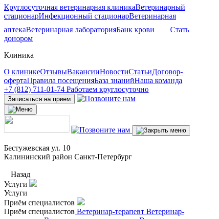
Круглосуточная ветеринарная клиника
Ветеринарный
стационар
Инфекционный стационар
Ветеринарная
аптека
Ветеринарная лаборатория
Банк крови
Стать
донором
Клиника
О клинике
Отзывы
Вакансии
Новости
Статьи
Договор-
оферта
Правила посещения
База знаний
Наша команда
+7 (812) 711-01-74
Работаем круглосуточно
Записаться на прием
Бестужевская ул. 10
Калининский район Санкт-Петербург
Назад
Услуги
Услуги
Приём специалистов
Приём специалистов
Ветеринар-терапевт
Ветеринар-