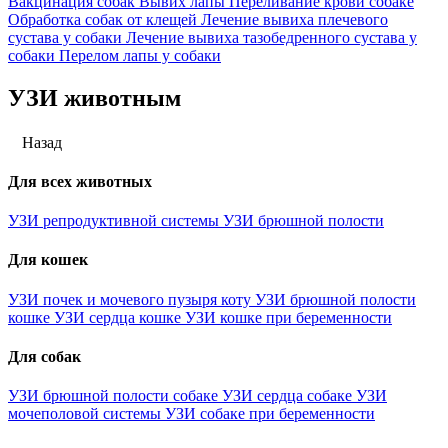
Вакцинация собак
Вывих лапы
Переливание крови собаке
Обработка собак от клещей
Лечение вывиха плечевого
сустава у собаки
Лечение вывиха тазобедренного сустава у
собаки
Перелом лапы у собаки
УЗИ животным
Назад
Для всех животных
УЗИ репродуктивной системы
УЗИ брюшной полости
Для кошек
УЗИ почек и мочевого пузыря коту
УЗИ брюшной полости
кошке
УЗИ сердца кошке
УЗИ кошке при беременности
Для собак
УЗИ брюшной полости собаке
УЗИ сердца собаке
УЗИ
мочеполовой системы
УЗИ собаке при беременности