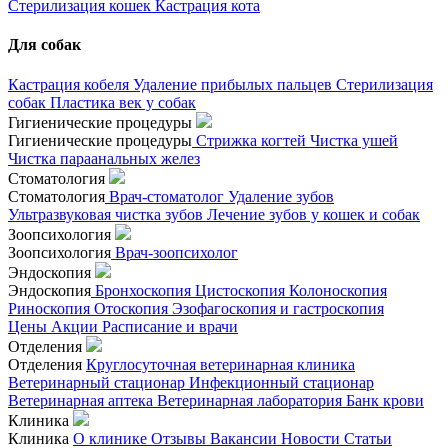
Стерилизация кошек
Кастрация кота
Для собак
Кастрация кобеля
Удаление прибылых пальцев
Стерилизация
собак
Пластика век у собак
Гигиенические процедуры
Гигиенические процедуры
Стрижка когтей
Чистка ушей
Чистка параанальных желез
Стоматология
Стоматология
Врач-стоматолог
Удаление зубов
Ультразвуковая чистка зубов
Лечение зубов у кошек и собак
Зоопсихология
Зоопсихология
Врач-зоопсихолог
Эндоскопия
Эндоскопия
Бронхоскопия
Цистоскопия
Колоноскопия
Риноскопия
Отоскопия
Эзофагоскопия и гастроскопия
Цены
Акции
Расписание и врачи
Отделения
Отделения
Круглосуточная ветеринарная клиника
Ветеринарный стационар
Инфекционный стационар
Ветеринарная аптека
Ветеринарная лаборатория
Банк крови
Клиника
Клиника
О клинике
Отзывы
Вакансии
Новости
Статьи