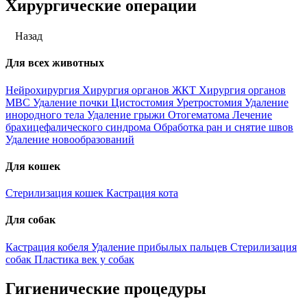
Хирургические операции
Назад
Для всех животных
Нейрохирургия
Хирургия органов ЖКТ
Хирургия органов
МВС
Удаление почки
Цистостомия
Уретростомия
Удаление
инородного тела
Удаление грыжи
Отогематома
Лечение
брахицефалического синдрома
Обработка ран и снятие швов
Удаление новообразований
Для кошек
Стерилизация кошек
Кастрация кота
Для собак
Кастрация кобеля
Удаление прибылых пальцев
Стерилизация
собак
Пластика век у собак
Гигиенические процедуры