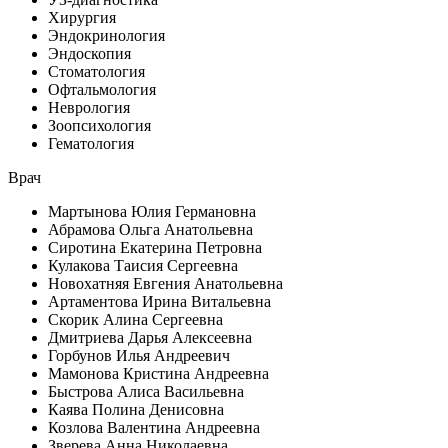
Хирургия
Эндокринология
Эндоскопия
Стоматология
Офтальмология
Неврология
Зоопсихология
Гематология
Врач
Мартынова Юлия Германовна
Абрамова Ольга Анатольевна
Сиротина Екатерина Петровна
Кулакова Таисия Сергеевна
Новохатняя Евгения Анатольевна
Артаментова Ирина Витальевна
Скорик Алина Сергеевна
Дмитриева Дарья Алексеевна
Горбунов Илья Андреевич
Мамонова Кристина Андреевна
Быстрова Алиса Васильевна
Каява Полина Денисовна
Козлова Валентина Андреевна
Зверева Анна Николаевна