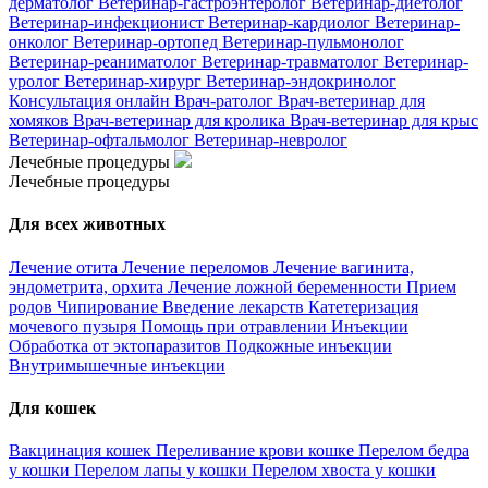
дерматолог
Ветеринар-гастроэнтеролог
Ветеринар-диетолог
Ветеринар-инфекционист
Ветеринар-кардиолог
Ветеринар-
онколог
Ветеринар-ортопед
Ветеринар-пульмонолог
Ветеринар-реаниматолог
Ветеринар-травматолог
Ветеринар-
уролог
Ветеринар-хирург
Ветеринар-эндокринолог
Консультация онлайн
Врач-ратолог
Врач-ветеринар для
хомяков
Врач-ветеринар для кролика
Врач-ветеринар для крыс
Ветеринар-офтальмолог
Ветеринар-невролог
Лечебные процедуры
Лечебные процедуры
Для всех животных
Лечение отита
Лечение переломов
Лечение вагинита,
эндометрита, орхита
Лечение ложной беременности
Прием
родов
Чипирование
Введение лекарств
Катетеризация
мочевого пузыря
Помощь при отравлении
Инъекции
Обработка от эктопаразитов
Подкожные инъекции
Внутримышечные инъекции
Для кошек
Вакцинация кошек
Переливание крови кошке
Перелом бедра
у кошки
Перелом лапы у кошки
Перелом хвоста у кошки