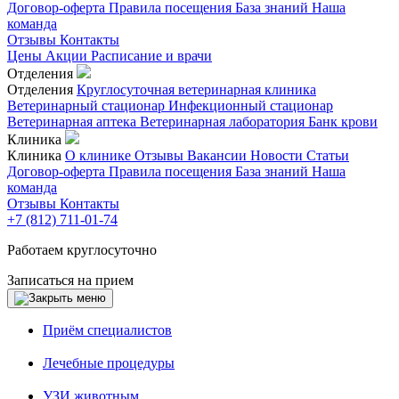
Договор-оферта
Правила посещения
База знаний
Наша
команда
Отзывы
Контакты
Цены
Акции
Расписание и врачи
Отделения
Отделения
Круглосуточная ветеринарная клиника
Ветеринарный стационар
Инфекционный стационар
Ветеринарная аптека
Ветеринарная лаборатория
Банк крови
Клиника
Клиника
О клинике
Отзывы
Вакансии
Новости
Статьи
Договор-оферта
Правила посещения
База знаний
Наша
команда
Отзывы
Контакты
+7 (812) 711-01-74
Работаем круглосуточно
Записаться на прием
Приём специалистов
Лечебные процедуры
УЗИ животным