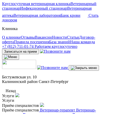
Круглосуточная ветеринарная клиника
Ветеринарный
стационар
Инфекционный стационар
Ветеринарная
аптека
Ветеринарная лаборатория
Банк крови
Стать
донором
Клиника
О клинике
Отзывы
Вакансии
Новости
Статьи
Договор-
оферта
Правила посещения
База знаний
Наша команда
+7 (812) 711-01-74
Работаем круглосуточно
Записаться на прием
Бестужевская ул. 10
Калининский район Санкт-Петербург
Назад
Услуги
Услуги
Приём специалистов
Приём специалистов
Ветеринар-терапевт
Ветеринар-