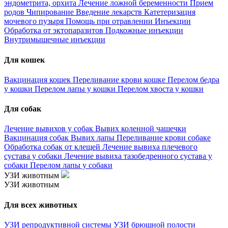
эндометрита, орхита
Лечение ложной беременности
Прием
родов
Чипирование
Введение лекарств
Катетеризация
мочевого пузыря
Помощь при отравлении
Инъекции
Обработка от эктопаразитов
Подкожные инъекции
Внутримышечные инъекции
Для кошек
Вакцинация кошек
Переливание крови кошке
Перелом бедра
у кошки
Перелом лапы у кошки
Перелом хвоста у кошки
Для собак
Лечение вывихов у собак
Вывих коленной чашечки
Вакцинация собак
Вывих лапы
Переливание крови собаке
Обработка собак от клещей
Лечение вывиха плечевого
сустава у собаки
Лечение вывиха тазобедренного сустава у
собаки
Перелом лапы у собаки
УЗИ животным
УЗИ животным
Для всех животных
УЗИ репродуктивной системы
УЗИ брюшной полости