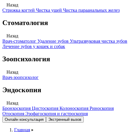
Назад
Стрижка когтей
Чистка ушей
Чистка параанальных желез
Стоматология
Назад
Врач-стоматолог
Удаление зубов
Ультразвуковая чистка зубов
Лечение зубов у кошек и собак
Зоопсихология
Назад
Врач-зоопсихолог
Эндоскопия
Назад
Бронхоскопия
Цистоскопия
Колоноскопия
Риноскопия
Отоскопия
Эзофагоскопия и гастроскопия
Онлайн консультация
Экстренный вызов
Главная