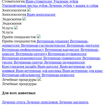
Стоматология
Врач-стоматолог
Удаление зубов
Ультразвуковая чистка зубов
Лечение зубов у кошек и собак
Зоопсихология
Зоопсихология
Врач-зоопсихолог
Эндоскопия
Эндоскопия
Услуги
Услуги
Приём специалистов
Приём специалистов
Ветеринар-терапевт
Ветеринар-
дерматолог
Ветеринар-гастроэнтеролог
Ветеринар-диетолог
Ветеринар-инфекционист
Ветеринар-кардиолог
Ветеринар-
онколог
Ветеринар-ортопед
Ветеринар-пульмонолог
Ветеринар-реаниматолог
Ветеринар-травматолог
Ветеринар-
уролог
Ветеринар-хирург
Ветеринар-эндокринолог
Консультация онлайн
Врач-ратолог
Врач-ветеринар для
хомяков
Врач-ветеринар для кролика
Врач-ветеринар для крыс
Ветеринар-офтальмолог
Ветеринар-невролог
Лечебные процедуры
Лечебные процедуры
Для всех животных
Лечение отита
Лечение переломов
Лечение вагинита,