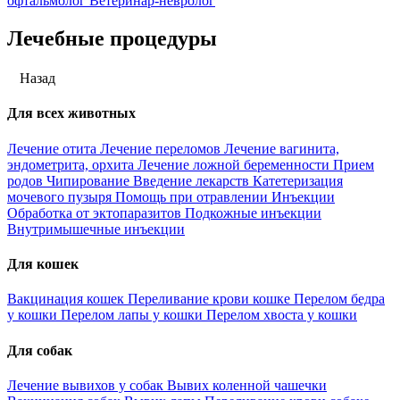
офтальмолог
Ветеринар-невролог
Лечебные процедуры
Назад
Для всех животных
Лечение отита
Лечение переломов
Лечение вагинита,
эндометрита, орхита
Лечение ложной беременности
Прием
родов
Чипирование
Введение лекарств
Катетеризация
мочевого пузыря
Помощь при отравлении
Инъекции
Обработка от эктопаразитов
Подкожные инъекции
Внутримышечные инъекции
Для кошек
Вакцинация кошек
Переливание крови кошке
Перелом бедра
у кошки
Перелом лапы у кошки
Перелом хвоста у кошки
Для собак
Лечение вывихов у собак
Вывих коленной чашечки