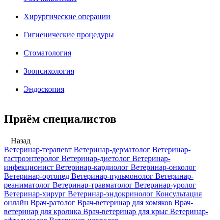
Хирургические операции
Гигиенические процедуры
Стоматология
Зоопсихология
Эндоскопия
Приём специалистов
Назад
Ветеринар-терапевт
Ветеринар-дерматолог
Ветеринар-
гастроэнтеролог
Ветеринар-диетолог
Ветеринар-
инфекционист
Ветеринар-кардиолог
Ветеринар-онколог
Ветеринар-ортопед
Ветеринар-пульмонолог
Ветеринар-
реаниматолог
Ветеринар-травматолог
Ветеринар-уролог
Ветеринар-хирург
Ветеринар-эндокринолог
Консультация
онлайн
Врач-ратолог
Врач-ветеринар для хомяков
Врач-
ветеринар для кролика
Врач-ветеринар для крыс
Ветеринар-