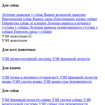
Для собак
Лечение вывихов у собак
Вывих коленной чашечки
Вакцинация собак
Вывих лапы
Переливание крови собаке
Обработка собак от клещей
Лечение вывиха плечевого
сустава у собаки
Лечение вывиха тазобедренного сустава у
собаки
Перелом лапы у собаки
УЗИ животным
УЗИ животным
Для всех животных
УЗИ репродуктивной системы
УЗИ брюшной полости
Для кошек
УЗИ почек и мочевого пузыря коту
УЗИ брюшной полости
кошке
УЗИ сердца кошке
УЗИ кошке при беременности
Для собак
УЗИ брюшной полости собаке
УЗИ сердца собаке
УЗИ
мочеполовой системы
УЗИ собаке при беременности