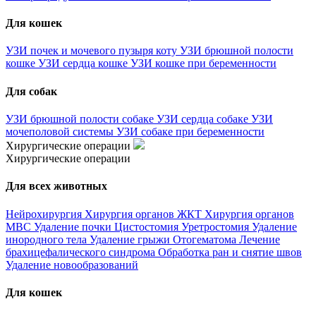
Для кошек
УЗИ почек и мочевого пузыря коту
УЗИ брюшной полости
кошке
УЗИ сердца кошке
УЗИ кошке при беременности
Для собак
УЗИ брюшной полости собаке
УЗИ сердца собаке
УЗИ
мочеполовой системы
УЗИ собаке при беременности
Хирургические операции
Хирургические операции
Для всех животных
Нейрохирургия
Хирургия органов ЖКТ
Хирургия органов
МВС
Удаление почки
Цистостомия
Уретростомия
Удаление
инородного тела
Удаление грыжи
Отогематома
Лечение
брахицефалического синдрома
Обработка ран и снятие швов
Удаление новообразований
Для кошек