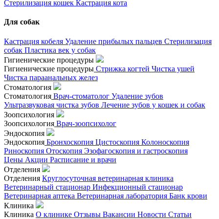
Стерилизация кошек
Кастрация кота
Для собак
Кастрация кобеля
Удаление прибылых пальцев
Стерилизация
собак
Пластика век у собак
Гигиенические процедуры
Гигиенические процедуры
Стрижка когтей
Чистка ушей
Чистка параанальных желез
Стоматология
Стоматология
Врач-стоматолог
Удаление зубов
Ультразвуковая чистка зубов
Лечение зубов у кошек и собак
Зоопсихология
Зоопсихология
Врач-зоопсихолог
Эндоскопия
Эндоскопия
Бронхоскопия
Цистоскопия
Колоноскопия
Риноскопия
Отоскопия
Эзофагоскопия и гастроскопия
Цены
Акции
Расписание и врачи
Отделения
Отделения
Круглосуточная ветеринарная клиника
Ветеринарный стационар
Инфекционный стационар
Ветеринарная аптека
Ветеринарная лаборатория
Банк крови
Клиника
Клиника
О клинике
Отзывы
Вакансии
Новости
Статьи