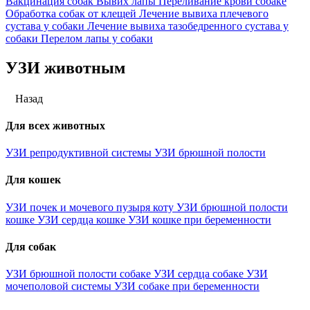
Вакцинация собак
Вывих лапы
Переливание крови собаке
Обработка собак от клещей
Лечение вывиха плечевого
сустава у собаки
Лечение вывиха тазобедренного сустава у
собаки
Перелом лапы у собаки
УЗИ животным
Назад
Для всех животных
УЗИ репродуктивной системы
УЗИ брюшной полости
Для кошек
УЗИ почек и мочевого пузыря коту
УЗИ брюшной полости
кошке
УЗИ сердца кошке
УЗИ кошке при беременности
Для собак
УЗИ брюшной полости собаке
УЗИ сердца собаке
УЗИ
мочеполовой системы
УЗИ собаке при беременности