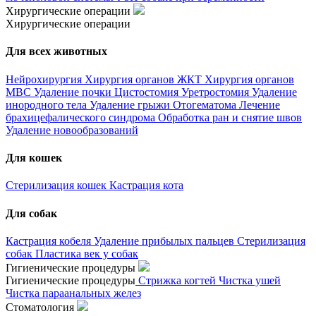
Хирургические операции
Хирургические операции
Для всех животных
Нейрохирургия
Хирургия органов ЖКТ
Хирургия органов
МВС
Удаление почки
Цистостомия
Уретростомия
Удаление
инородного тела
Удаление грыжи
Отогематома
Лечение
брахицефалического синдрома
Обработка ран и снятие швов
Удаление новообразований
Для кошек
Стерилизация кошек
Кастрация кота
Для собак
Кастрация кобеля
Удаление прибылых пальцев
Стерилизация
собак
Пластика век у собак
Гигиенические процедуры
Гигиенические процедуры
Стрижка когтей
Чистка ушей
Чистка параанальных желез
Стоматология