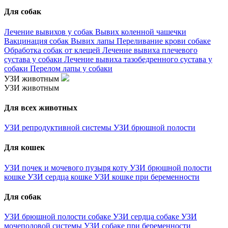
Для собак
Лечение вывихов у собак
Вывих коленной чашечки
Вакцинация собак
Вывих лапы
Переливание крови собаке
Обработка собак от клещей
Лечение вывиха плечевого
сустава у собаки
Лечение вывиха тазобедренного сустава у
собаки
Перелом лапы у собаки
УЗИ животным
УЗИ животным
Для всех животных
УЗИ репродуктивной системы
УЗИ брюшной полости
Для кошек
УЗИ почек и мочевого пузыря коту
УЗИ брюшной полости
кошке
УЗИ сердца кошке
УЗИ кошке при беременности
Для собак
УЗИ брюшной полости собаке
УЗИ сердца собаке
УЗИ
мочеполовой системы
УЗИ собаке при беременности