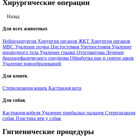
Хирургические операции
Назад
Для всех животных
Нейрохирургия
Хирургия органов ЖКТ
Хирургия органов
МВС
Удаление почки
Цистостомия
Уретростомия
Удаление
инородного тела
Удаление грыжи
Отогематома
Лечение
брахицефалического синдрома
Обработка ран и снятие швов
Удаление новообразований
Для кошек
Стерилизация кошек
Кастрация кота
Для собак
Кастрация кобеля
Удаление прибылых пальцев
Стерилизация
собак
Пластика век у собак
Гигиенические процедуры