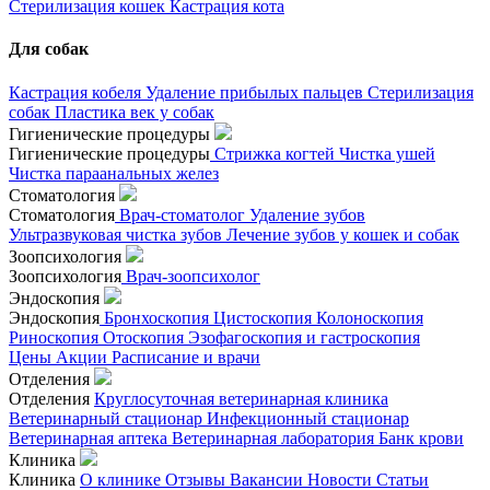
Стерилизация кошек
Кастрация кота
Для собак
Кастрация кобеля
Удаление прибылых пальцев
Стерилизация
собак
Пластика век у собак
Гигиенические процедуры
Гигиенические процедуры
Стрижка когтей
Чистка ушей
Чистка параанальных желез
Стоматология
Стоматология
Врач-стоматолог
Удаление зубов
Ультразвуковая чистка зубов
Лечение зубов у кошек и собак
Зоопсихология
Зоопсихология
Врач-зоопсихолог
Эндоскопия
Эндоскопия
Бронхоскопия
Цистоскопия
Колоноскопия
Риноскопия
Отоскопия
Эзофагоскопия и гастроскопия
Цены
Акции
Расписание и врачи
Отделения
Отделения
Круглосуточная ветеринарная клиника
Ветеринарный стационар
Инфекционный стационар
Ветеринарная аптека
Ветеринарная лаборатория
Банк крови
Клиника
Клиника
О клинике
Отзывы
Вакансии
Новости
Статьи