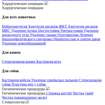
Хирургические операции
Хирургические операции
Для всех животных
Нейрохирургия
Хирургия органов ЖКТ
Хирургия органов
МВС
Удаление почки
Цистостомия
Уретростомия
Удаление
инородного тела
Удаление грыжи
Отогематома
Лечение
брахицефалического синдрома
Обработка ран и снятие швов
Удаление новообразований
Для кошек
Стерилизация кошек
Кастрация кота
Для собак
Кастрация кобеля
Удаление прибылых пальцев
Стерилизация
собак
Пластика век у собак
Гигиенические процедуры
Гигиенические процедуры
Стрижка когтей
Чистка ушей
Чистка параанальных желез
Стоматология