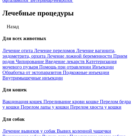
офтальмолог
Ветеринар-невролог
Лечебные процедуры
Назад
Для всех животных
Лечение отита
Лечение переломов
Лечение вагинита,
эндометрита, орхита
Лечение ложной беременности
Прием
родов
Чипирование
Введение лекарств
Катетеризация
мочевого пузыря
Помощь при отравлении
Инъекции
Обработка от эктопаразитов
Подкожные инъекции
Внутримышечные инъекции
Для кошек
Вакцинация кошек
Переливание крови кошке
Перелом бедра
у кошки
Перелом лапы у кошки
Перелом хвоста у кошки
Для собак
Лечение вывихов у собак
Вывих коленной чашечки