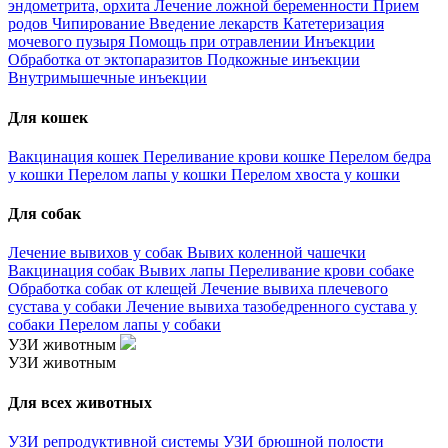
эндометрита, орхита
Лечение ложной беременности
Прием
родов
Чипирование
Введение лекарств
Катетеризация
мочевого пузыря
Помощь при отравлении
Инъекции
Обработка от эктопаразитов
Подкожные инъекции
Внутримышечные инъекции
Для кошек
Вакцинация кошек
Переливание крови кошке
Перелом бедра
у кошки
Перелом лапы у кошки
Перелом хвоста у кошки
Для собак
Лечение вывихов у собак
Вывих коленной чашечки
Вакцинация собак
Вывих лапы
Переливание крови собаке
Обработка собак от клещей
Лечение вывиха плечевого
сустава у собаки
Лечение вывиха тазобедренного сустава у
собаки
Перелом лапы у собаки
УЗИ животным
УЗИ животным
Для всех животных
УЗИ репродуктивной системы
УЗИ брюшной полости