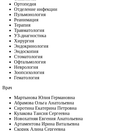
Ортопедия
Отделение инфекции
Пульмонология
Реанимация
Терапия
Травматология
УЗ-диагностика
Хирургия
Эндокринология
Эндоскопия
Стоматология
Офтальмология
Неврология
Зоопсихология
Гематология
Врач
Мартынова Юлия Германовна
Абрамова Ольга Анатольевна
Сиротина Екатерина Петровна
Кулакова Таисия Сергеевна
Новохатняя Евгения Анатольевна
Артаментова Ирина Витальевна
Скорик Алина Сергеевна