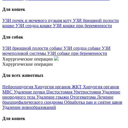
Для кошек
УЗИ почек и мочевого пузыря коту
УЗИ брюшной полости
кошке
УЗИ сердца кошке
УЗИ кошке при беременности
Для собак
УЗИ брюшной полости собаке
УЗИ сердца собаке
УЗИ
мочеполовой системы
УЗИ собаке при беременности
Хирургические операции
Хирургические операции
Для всех животных
Нейрохирургия
Хирургия органов ЖКТ
Хирургия органов
МВС
Удаление почки
Цистостомия
Уретростомия
Удаление
инородного тела
Удаление грыжи
Отогематома
Лечение
брахицефалического синдрома
Обработка ран и снятие швов
Удаление новообразований
Для кошек