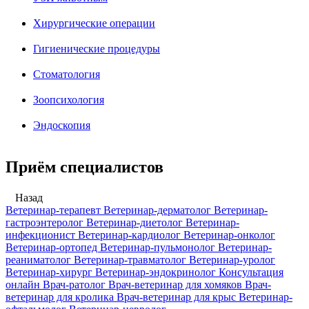
Хирургические операции
Гигиенические процедуры
Стоматология
Зоопсихология
Эндоскопия
Приём специалистов
Назад
Ветеринар-терапевт
Ветеринар-дерматолог
Ветеринар-
гастроэнтеролог
Ветеринар-диетолог
Ветеринар-
инфекционист
Ветеринар-кардиолог
Ветеринар-онколог
Ветеринар-ортопед
Ветеринар-пульмонолог
Ветеринар-
реаниматолог
Ветеринар-травматолог
Ветеринар-уролог
Ветеринар-хирург
Ветеринар-эндокринолог
Консультация
онлайн
Врач-ратолог
Врач-ветеринар для хомяков
Врач-
ветеринар для кролика
Врач-ветеринар для крыс
Ветеринар-