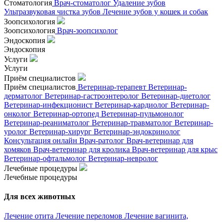
Стоматология
Врач-стоматолог
Удаление зубов
Ультразвуковая чистка зубов
Лечение зубов у кошек и собак
Зоопсихология
Зоопсихология
Врач-зоопсихолог
Эндоскопия
Эндоскопия
Услуги
Услуги
Приём специалистов
Приём специалистов
Ветеринар-терапевт
Ветеринар-
дерматолог
Ветеринар-гастроэнтеролог
Ветеринар-диетолог
Ветеринар-инфекционист
Ветеринар-кардиолог
Ветеринар-
онколог
Ветеринар-ортопед
Ветеринар-пульмонолог
Ветеринар-реаниматолог
Ветеринар-травматолог
Ветеринар-
уролог
Ветеринар-хирург
Ветеринар-эндокринолог
Консультация онлайн
Врач-ратолог
Врач-ветеринар для
хомяков
Врач-ветеринар для кролика
Врач-ветеринар для крыс
Ветеринар-офтальмолог
Ветеринар-невролог
Лечебные процедуры
Лечебные процедуры
Для всех животных
Лечение отита
Лечение переломов
Лечение вагинита,