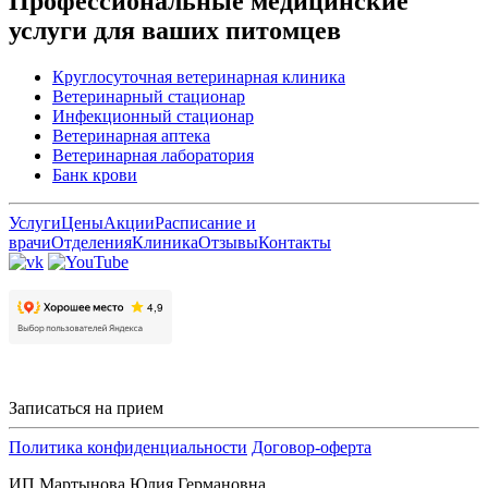
Профессиональные медицинские
услуги для ваших питомцев
Круглосуточная ветеринарная клиника
Ветеринарный стационар
Инфекционный стационар
Ветеринарная аптека
Ветеринарная лаборатория
Банк крови
Услуги
Цены
Акции
Расписание и
врачи
Отделения
Клиника
Отзывы
Контакты
Записаться на прием
Политика конфиденциальности
Договор-оферта
ИП Мартынова Юлия Германовна