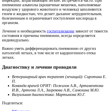
инфекции, затрагивающей легкие. Встречается часто. При
пневмонии альвеолы (крошечные мешочки, наполняемые
воздухом у здорового животного и человека) заполняются
гноем и жидкостью, что делает дыхание затруднительным,
болезненным и ограничивает поступление кислорода в
организм.
Лечение и необходимость
госпитализации
зависит от тяжести
состояния и причины пневмонии, всегда определяется
индивидуально.
Важно уметь дифференцировать пневмонию от других
патологий легких, в том числе от кардиогенного отека
легких.
Диагностику и лечение проводили
Ветеринарный врач терапевт (лечащий): Сиротина Е.
П.
Команда врачей ОРИТ: Пожилов А.В., Артаментова
И.В., Артеева Л.А., Загрекова А.В., Самохина М.Ю.
Визуальная диагностика: Мартынова Ю.Г.
Поделиться: