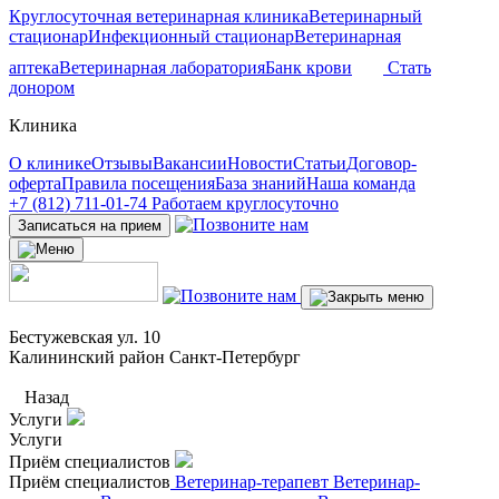
Круглосуточная ветеринарная клиника
Ветеринарный
стационар
Инфекционный стационар
Ветеринарная
аптека
Ветеринарная лаборатория
Банк крови
Стать
донором
Клиника
О клинике
Отзывы
Вакансии
Новости
Статьи
Договор-
оферта
Правила посещения
База знаний
Наша команда
+7 (812) 711-01-74
Работаем круглосуточно
Записаться на прием
Бестужевская ул. 10
Калининский район Санкт-Петербург
Назад
Услуги
Услуги
Приём специалистов
Приём специалистов
Ветеринар-терапевт
Ветеринар-