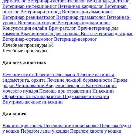
дерматолог
Ветеринар-гастроэнтеролог
Ветеринар-диетолог
Ветеринар-инфекционист
Ветеринар-кардиолог
Ветеринар-
онколог
Ветеринар-ортопед
Ветеринар-пульмонолог
Ветеринар-реаниматолог
Ветеринар-травматолог
Ветеринар-
уролог
Ветеринар-хирург
Ветеринар-эндокринолог
Консультация онлайн
Врач-ратолог
Врач-ветеринар для
хомяков
Врач-ветеринар для кролика
Врач-ветеринар для крыс
Ветеринар-офтальмолог
Ветеринар-невролог
Лечебные процедуры
Лечебные процедуры
Для всех животных
Лечение отита
Лечение переломов
Лечение вагинита,
эндометрита, орхита
Лечение ложной беременности
Прием
родов
Чипирование
Введение лекарств
Катетеризация
мочевого пузыря
Помощь при отравлении
Инъекции
Обработка от эктопаразитов
Подкожные инъекции
Внутримышечные инъекции
Для кошек
Вакцинация кошек
Переливание крови кошке
Перелом бедра
у кошки
Перелом лапы у кошки
Перелом хвоста у кошки