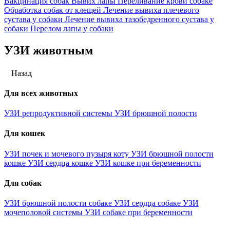
Вакцинация собак
Вывих лапы
Переливание крови собаке
Обработка собак от клещей
Лечение вывиха плечевого
сустава у собаки
Лечение вывиха тазобедренного сустава у
собаки
Перелом лапы у собаки
УЗИ животным
Назад
Для всех животных
УЗИ репродуктивной системы
УЗИ брюшной полости
Для кошек
УЗИ почек и мочевого пузыря коту
УЗИ брюшной полости
кошке
УЗИ сердца кошке
УЗИ кошке при беременности
Для собак
УЗИ брюшной полости собаке
УЗИ сердца собаке
УЗИ
мочеполовой системы
УЗИ собаке при беременности