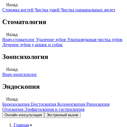
Назад
Стрижка когтей
Чистка ушей
Чистка параанальных желез
Стоматология
Назад
Врач-стоматолог
Удаление зубов
Ультразвуковая чистка зубов
Лечение зубов у кошек и собак
Зоопсихология
Назад
Врач-зоопсихолог
Эндоскопия
Назад
Бронхоскопия
Цистоскопия
Колоноскопия
Риноскопия
Отоскопия
Эзофагоскопия и гастроскопия
Онлайн консультация
Экстренный вызов
Главная