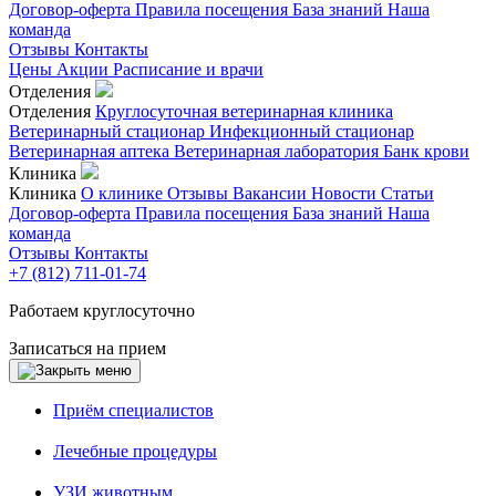
Договор-оферта
Правила посещения
База знаний
Наша
команда
Отзывы
Контакты
Цены
Акции
Расписание и врачи
Отделения
Отделения
Круглосуточная ветеринарная клиника
Ветеринарный стационар
Инфекционный стационар
Ветеринарная аптека
Ветеринарная лаборатория
Банк крови
Клиника
Клиника
О клинике
Отзывы
Вакансии
Новости
Статьи
Договор-оферта
Правила посещения
База знаний
Наша
команда
Отзывы
Контакты
+7 (812) 711-01-74
Работаем круглосуточно
Записаться на прием
Приём специалистов
Лечебные процедуры
УЗИ животным