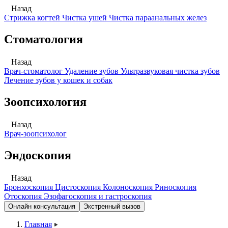
Назад
Стрижка когтей
Чистка ушей
Чистка параанальных желез
Стоматология
Назад
Врач-стоматолог
Удаление зубов
Ультразвуковая чистка зубов
Лечение зубов у кошек и собак
Зоопсихология
Назад
Врач-зоопсихолог
Эндоскопия
Назад
Бронхоскопия
Цистоскопия
Колоноскопия
Риноскопия
Отоскопия
Эзофагоскопия и гастроскопия
Онлайн консультация
Экстренный вызов
Главная