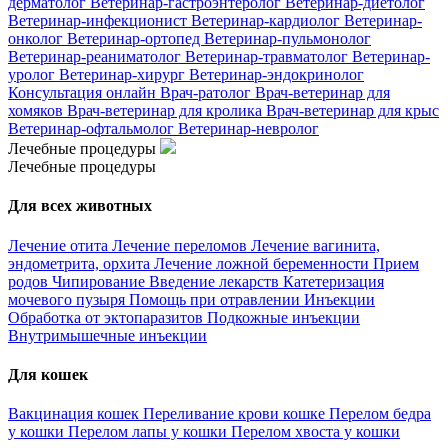
дерматолог
Ветеринар-гастроэнтеролог
Ветеринар-диетолог
Ветеринар-инфекционист
Ветеринар-кардиолог
Ветеринар-
онколог
Ветеринар-ортопед
Ветеринар-пульмонолог
Ветеринар-реаниматолог
Ветеринар-травматолог
Ветеринар-
уролог
Ветеринар-хирург
Ветеринар-эндокринолог
Консультация онлайн
Врач-ратолог
Врач-ветеринар для
хомяков
Врач-ветеринар для кролика
Врач-ветеринар для крыс
Ветеринар-офтальмолог
Ветеринар-невролог
Лечебные процедуры
Лечебные процедуры
Для всех животных
Лечение отита
Лечение переломов
Лечение вагинита,
эндометрита, орхита
Лечение ложной беременности
Прием
родов
Чипирование
Введение лекарств
Катетеризация
мочевого пузыря
Помощь при отравлении
Инъекции
Обработка от эктопаразитов
Подкожные инъекции
Внутримышечные инъекции
Для кошек
Вакцинация кошек
Переливание крови кошке
Перелом бедра
у кошки
Перелом лапы у кошки
Перелом хвоста у кошки