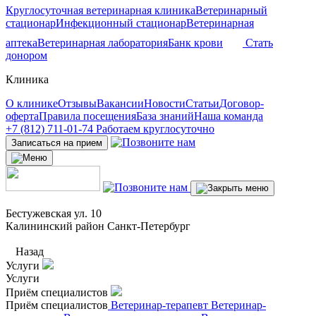
Круглосуточная ветеринарная клиника
Ветеринарный
стационар
Инфекционный стационар
Ветеринарная
аптека
Ветеринарная лаборатория
Банк крови
Стать
донором
Клиника
О клинике
Отзывы
Вакансии
Новости
Статьи
Договор-
оферта
Правила посещения
База знаний
Наша команда
+7 (812) 711-01-74
Работаем круглосуточно
Записаться на прием
Бестужевская ул. 10
Калининский район Санкт-Петербург
Назад
Услуги
Услуги
Приём специалистов
Приём специалистов
Ветеринар-терапевт
Ветеринар-