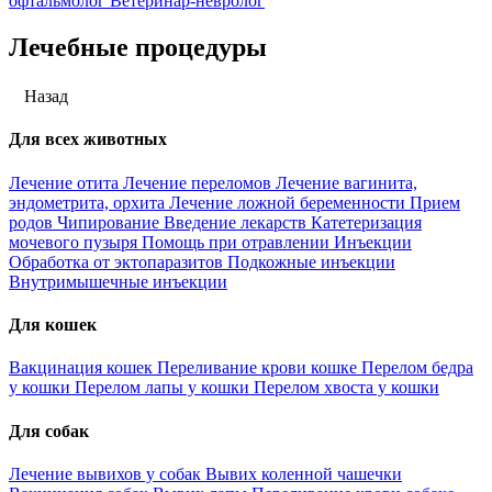
офтальмолог
Ветеринар-невролог
Лечебные процедуры
Назад
Для всех животных
Лечение отита
Лечение переломов
Лечение вагинита,
эндометрита, орхита
Лечение ложной беременности
Прием
родов
Чипирование
Введение лекарств
Катетеризация
мочевого пузыря
Помощь при отравлении
Инъекции
Обработка от эктопаразитов
Подкожные инъекции
Внутримышечные инъекции
Для кошек
Вакцинация кошек
Переливание крови кошке
Перелом бедра
у кошки
Перелом лапы у кошки
Перелом хвоста у кошки
Для собак
Лечение вывихов у собак
Вывих коленной чашечки