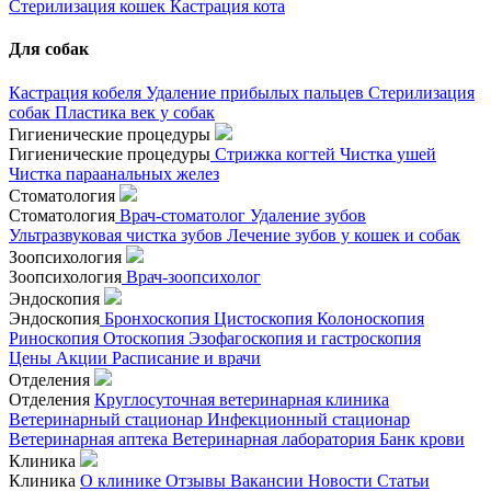
Стерилизация кошек
Кастрация кота
Для собак
Кастрация кобеля
Удаление прибылых пальцев
Стерилизация
собак
Пластика век у собак
Гигиенические процедуры
Гигиенические процедуры
Стрижка когтей
Чистка ушей
Чистка параанальных желез
Стоматология
Стоматология
Врач-стоматолог
Удаление зубов
Ультразвуковая чистка зубов
Лечение зубов у кошек и собак
Зоопсихология
Зоопсихология
Врач-зоопсихолог
Эндоскопия
Эндоскопия
Бронхоскопия
Цистоскопия
Колоноскопия
Риноскопия
Отоскопия
Эзофагоскопия и гастроскопия
Цены
Акции
Расписание и врачи
Отделения
Отделения
Круглосуточная ветеринарная клиника
Ветеринарный стационар
Инфекционный стационар
Ветеринарная аптека
Ветеринарная лаборатория
Банк крови
Клиника
Клиника
О клинике
Отзывы
Вакансии
Новости
Статьи