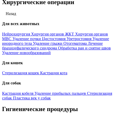
Хирургические операции
Назад
Для всех животных
Нейрохирургия
Хирургия органов ЖКТ
Хирургия органов
МВС
Удаление почки
Цистостомия
Уретростомия
Удаление
инородного тела
Удаление грыжи
Отогематома
Лечение
брахицефалического синдрома
Обработка ран и снятие швов
Удаление новообразований
Для кошек
Стерилизация кошек
Кастрация кота
Для собак
Кастрация кобеля
Удаление прибылых пальцев
Стерилизация
собак
Пластика век у собак
Гигиенические процедуры