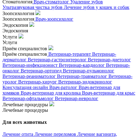
Стоматология
Врач-стоматолог
Удаление зубов
Ультразвуковая чистка зубов
Лечение зубов у кошек и собак
Зоопсихология
Зоопсихология
Врач-зоопсихолог
Эндоскопия
Эндоскопия
Услуги
Услуги
Приём специалистов
Приём специалистов
Ветеринар-терапевт
Ветеринар-
дерматолог
Ветеринар-гастроэнтеролог
Ветеринар-диетолог
Ветеринар-инфекционист
Ветеринар-кардиолог
Ветеринар-
онколог
Ветеринар-ортопед
Ветеринар-пульмонолог
Ветеринар-реаниматолог
Ветеринар-травматолог
Ветеринар-
уролог
Ветеринар-хирург
Ветеринар-эндокринолог
Консультация онлайн
Врач-ратолог
Врач-ветеринар для
хомяков
Врач-ветеринар для кролика
Врач-ветеринар для крыс
Ветеринар-офтальмолог
Ветеринар-невролог
Лечебные процедуры
Лечебные процедуры
Для всех животных
Лечение отита
Лечение переломов
Лечение вагинита,