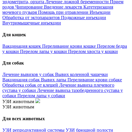
эндометрита, орхита
Лечение ложной беременности
Прием
родов
Чипирование
Введение лекарств
Катетеризация
мочевого пузыря
Помощь при отравлении
Инъекции
Обработка от эктопаразитов
Подкожные инъекции
Внутримышечные инъекции
Для кошек
Вакцинация кошек
Переливание крови кошке
Перелом бедра
у кошки
Перелом лапы у кошки
Перелом хвоста у кошки
Для собак
Лечение вывихов у собак
Вывих коленной чашечки
Вакцинация собак
Вывих лапы
Переливание крови собаке
Обработка собак от клещей
Лечение вывиха плечевого
сустава у собаки
Лечение вывиха тазобедренного сустава у
собаки
Перелом лапы у собаки
УЗИ животным
УЗИ животным
Для всех животных
УЗИ репродуктивной системы
УЗИ брюшной полости