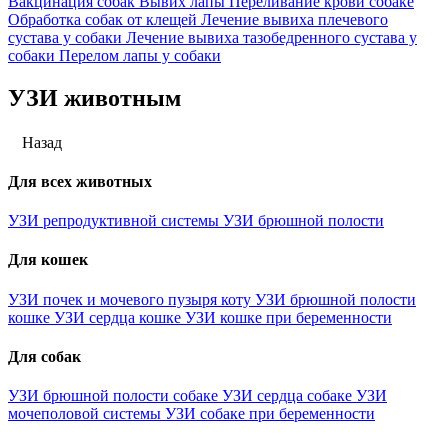
Вакцинация собак
Вывих лапы
Переливание крови собаке
Обработка собак от клещей
Лечение вывиха плечевого
сустава у собаки
Лечение вывиха тазобедренного сустава у
собаки
Перелом лапы у собаки
УЗИ животным
Назад
Для всех животных
УЗИ репродуктивной системы
УЗИ брюшной полости
Для кошек
УЗИ почек и мочевого пузыря коту
УЗИ брюшной полости
кошке
УЗИ сердца кошке
УЗИ кошке при беременности
Для собак
УЗИ брюшной полости собаке
УЗИ сердца собаке
УЗИ
мочеполовой системы
УЗИ собаке при беременности