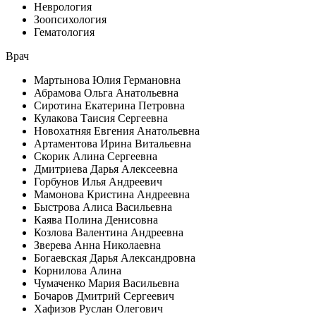
Неврология
Зоопсихология
Гематология
Врач
Мартынова Юлия Германовна
Абрамова Ольга Анатольевна
Сиротина Екатерина Петровна
Кулакова Таисия Сергеевна
Новохатняя Евгения Анатольевна
Артаментова Ирина Витальевна
Скорик Алина Сергеевна
Дмитриева Дарья Алексеевна
Горбунов Илья Андреевич
Мамонова Кристина Андреевна
Быстрова Алиса Васильевна
Каява Полина Денисовна
Козлова Валентина Андреевна
Зверева Анна Николаевна
Богаевская Дарья Александровна
Корнилова Алина
Чумаченко Мария Васильевна
Бочаров Дмитрий Сергеевич
Хафизов Руслан Олегович