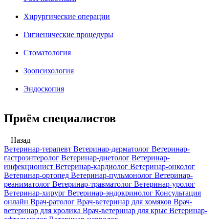
Хирургические операции
Гигиенические процедуры
Стоматология
Зоопсихология
Эндоскопия
Приём специалистов
Назад
Ветеринар-терапевт
Ветеринар-дерматолог
Ветеринар-
гастроэнтеролог
Ветеринар-диетолог
Ветеринар-
инфекционист
Ветеринар-кардиолог
Ветеринар-онколог
Ветеринар-ортопед
Ветеринар-пульмонолог
Ветеринар-
реаниматолог
Ветеринар-травматолог
Ветеринар-уролог
Ветеринар-хирург
Ветеринар-эндокринолог
Консультация
онлайн
Врач-ратолог
Врач-ветеринар для хомяков
Врач-
ветеринар для кролика
Врач-ветеринар для крыс
Ветеринар-