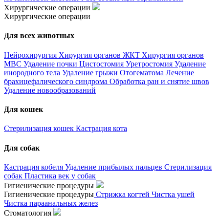
Хирургические операции
Хирургические операции
Для всех животных
Нейрохирургия
Хирургия органов ЖКТ
Хирургия органов
МВС
Удаление почки
Цистостомия
Уретростомия
Удаление
инородного тела
Удаление грыжи
Отогематома
Лечение
брахицефалического синдрома
Обработка ран и снятие швов
Удаление новообразований
Для кошек
Стерилизация кошек
Кастрация кота
Для собак
Кастрация кобеля
Удаление прибылых пальцев
Стерилизация
собак
Пластика век у собак
Гигиенические процедуры
Гигиенические процедуры
Стрижка когтей
Чистка ушей
Чистка параанальных желез
Стоматология