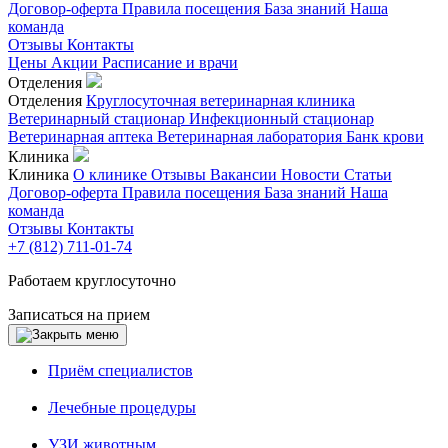
Договор-оферта
Правила посещения
База знаний
Наша
команда
Отзывы
Контакты
Цены
Акции
Расписание и врачи
Отделения
Отделения
Круглосуточная ветеринарная клиника
Ветеринарный стационар
Инфекционный стационар
Ветеринарная аптека
Ветеринарная лаборатория
Банк крови
Клиника
Клиника
О клинике
Отзывы
Вакансии
Новости
Статьи
Договор-оферта
Правила посещения
База знаний
Наша
команда
Отзывы
Контакты
+7 (812) 711-01-74
Работаем круглосуточно
Записаться на прием
Приём специалистов
Лечебные процедуры
УЗИ животным