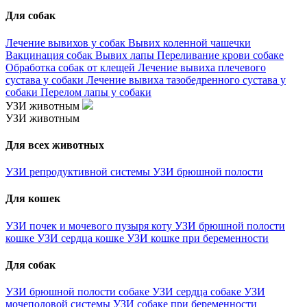
Для собак
Лечение вывихов у собак
Вывих коленной чашечки
Вакцинация собак
Вывих лапы
Переливание крови собаке
Обработка собак от клещей
Лечение вывиха плечевого
сустава у собаки
Лечение вывиха тазобедренного сустава у
собаки
Перелом лапы у собаки
УЗИ животным
УЗИ животным
Для всех животных
УЗИ репродуктивной системы
УЗИ брюшной полости
Для кошек
УЗИ почек и мочевого пузыря коту
УЗИ брюшной полости
кошке
УЗИ сердца кошке
УЗИ кошке при беременности
Для собак
УЗИ брюшной полости собаке
УЗИ сердца собаке
УЗИ
мочеполовой системы
УЗИ собаке при беременности