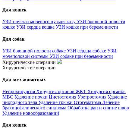
Для кошек
УЗИ почек и мочевого пузыря коту
УЗИ брюшной полости
кошке
УЗИ сердца кошке
УЗИ кошке при беременности
Для собак
УЗИ брюшной полости собаке
УЗИ сердца собаке
УЗИ
мочеполовой системы
УЗИ собаке при беременности
Хирургические операции
Хирургические операции
Для всех животных
Нейрохирургия
Хирургия органов ЖКТ
Хирургия органов
МВС
Удаление почки
Цистостомия
Уретростомия
Удаление
инородного тела
Удаление грыжи
Отогематома
Лечение
брахицефалического синдрома
Обработка ран и снятие швов
Удаление новообразований
Для кошек