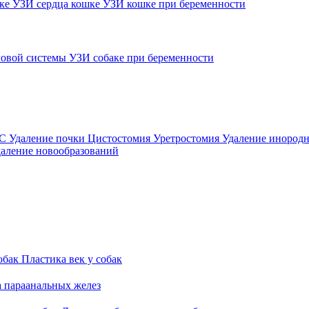
шке
УЗИ сердца кошке
УЗИ кошке при беременности
овой системы
УЗИ собаке при беременности
ВС
Удаление почки
Цистостомия
Уретростомия
Удаление инородн
аление новообразований
обак
Пластика век у собак
а параанальных желез