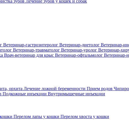
 чистка зубов
Лечение зубов у кошек и собак
ог
Ветеринар-гастроэнтеролог
Ветеринар-диетолог
Ветеринар-и
атолог
Ветеринар-травматолог
Ветеринар-уролог
Ветеринар-хир
ка
Врач-ветеринар для крыс
Ветеринар-офтальмолог
Ветеринар-н
ита, орхита
Лечение ложной беременности
Прием родов
Чипиро
ов
Подкожные инъекции
Внутримышечные инъекции
 кошки
Перелом лапы у кошки
Перелом хвоста у кошки