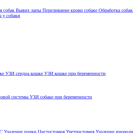
я собак
Вывих лапы
Переливание крови собаке
Обработка собак
 у собаки
шке
УЗИ сердца кошке
УЗИ кошке при беременности
овой системы
УЗИ собаке при беременности
ВС
Удаление почки
Цистостомия
Уретростомия
Удаление инородн