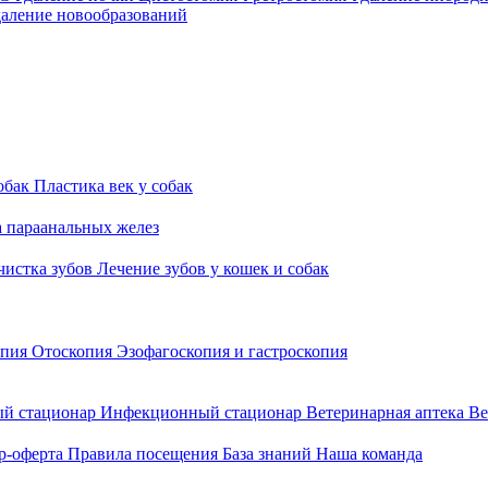
аление новообразований
обак
Пластика век у собак
а параанальных желез
 чистка зубов
Лечение зубов у кошек и собак
опия
Отоскопия
Эзофагоскопия и гастроскопия
й стационар
Инфекционный стационар
Ветеринарная аптека
Ве
р-оферта
Правила посещения
База знаний
Наша команда