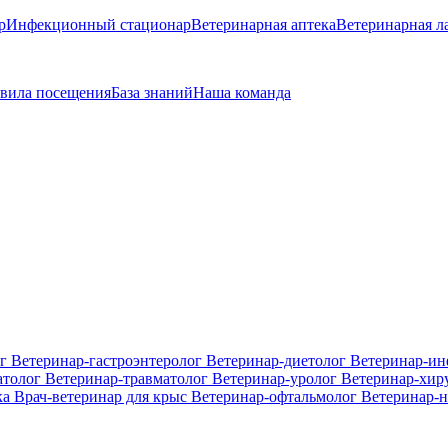
р
Инфекционный стационар
Ветеринарная аптека
Ветеринарная л
вила посещения
База знаний
Наша команда
ог
Ветеринар-гастроэнтеролог
Ветеринар-диетолог
Ветеринар-и
атолог
Ветеринар-травматолог
Ветеринар-уролог
Ветеринар-хир
ка
Врач-ветеринар для крыс
Ветеринар-офтальмолог
Ветеринар-н