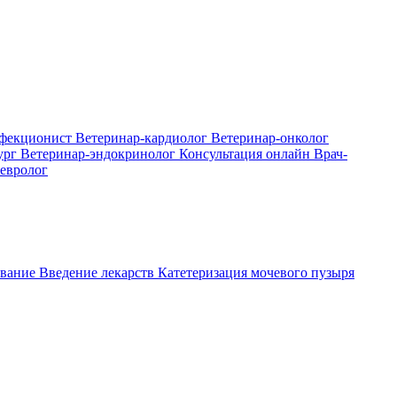
нфекционист
Ветеринар-кардиолог
Ветеринар-онколог
ург
Ветеринар-эндокринолог
Консультация онлайн
Врач-
евролог
вание
Введение лекарств
Катетеризация мочевого пузыря