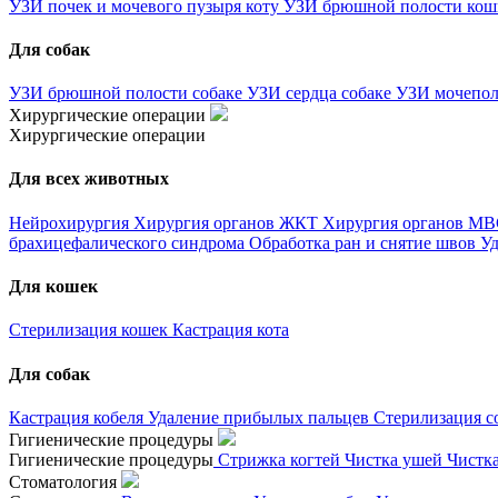
УЗИ почек и мочевого пузыря коту
УЗИ брюшной полости ко
Для собак
УЗИ брюшной полости собаке
УЗИ сердца собаке
УЗИ мочепол
Хирургические операции
Хирургические операции
Для всех животных
Нейрохирургия
Хирургия органов ЖКТ
Хирургия органов М
брахицефалического синдрома
Обработка ран и снятие швов
Уд
Для кошек
Стерилизация кошек
Кастрация кота
Для собак
Кастрация кобеля
Удаление прибылых пальцев
Стерилизация с
Гигиенические процедуры
Гигиенические процедуры
Стрижка когтей
Чистка ушей
Чистк
Стоматология