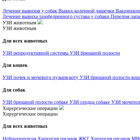
Лечение вывихов у собак
Вывих коленной чашечки
Вакцинаци
Лечение вывиха тазобедренного сустава у собаки
Перелом лапы
УЗИ животным
УЗИ животным
Для всех животных
УЗИ репродуктивной системы
УЗИ брюшной полости
Для кошек
УЗИ почек и мочевого пузыря коту
УЗИ брюшной полости ко
Для собак
УЗИ брюшной полости собаке
УЗИ сердца собаке
УЗИ мочепол
Хирургические операции
Хирургические операции
Для всех животных
Нейрохирургия
Хирургия органов ЖКТ
Хирургия органов М