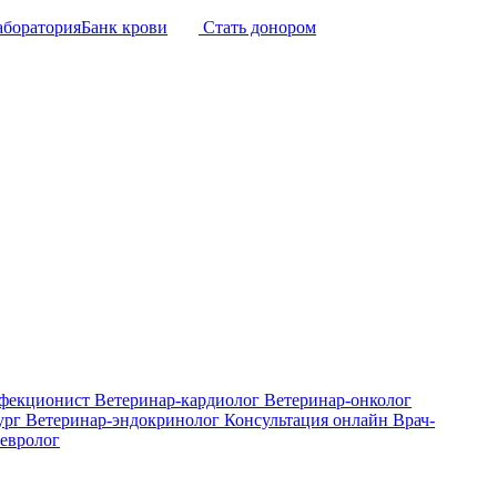
аборатория
Банк крови
Стать донором
нфекционист
Ветеринар-кардиолог
Ветеринар-онколог
ург
Ветеринар-эндокринолог
Консультация онлайн
Врач-
евролог