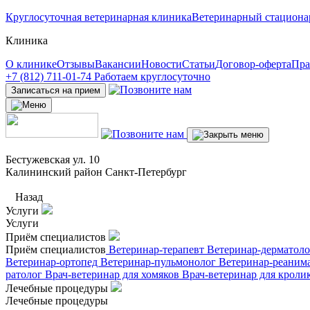
Круглосуточная ветеринарная клиника
Ветеринарный стациона
Клиника
О клинике
Отзывы
Вакансии
Новости
Статьи
Договор-оферта
Пра
+7 (812) 711-01-74
Работаем круглосуточно
Записаться на прием
Бестужевская ул. 10
Калининский район Санкт-Петербург
Назад
Услуги
Услуги
Приём специалистов
Приём специалистов
Ветеринар-терапевт
Ветеринар-дерматол
Ветеринар-ортопед
Ветеринар-пульмонолог
Ветеринар-реаним
ратолог
Врач-ветеринар для хомяков
Врач-ветеринар для кроли
Лечебные процедуры
Лечебные процедуры