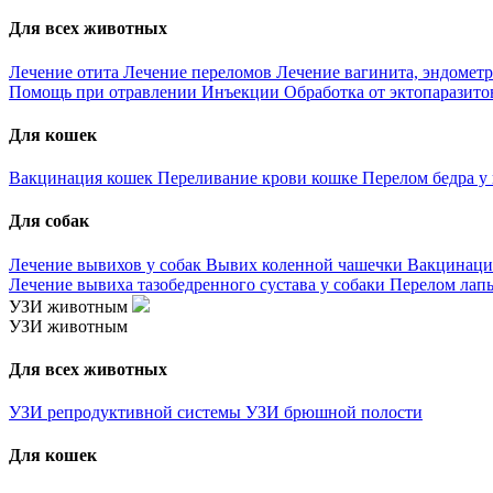
Для всех животных
Лечение отита
Лечение переломов
Лечение вагинита, эндометр
Помощь при отравлении
Инъекции
Обработка от эктопаразит
Для кошек
Вакцинация кошек
Переливание крови кошке
Перелом бедра у
Для собак
Лечение вывихов у собак
Вывих коленной чашечки
Вакцинаци
Лечение вывиха тазобедренного сустава у собаки
Перелом лапы
УЗИ животным
УЗИ животным
Для всех животных
УЗИ репродуктивной системы
УЗИ брюшной полости
Для кошек