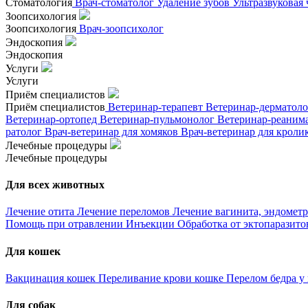
Стоматология
Врач-стоматолог
Удаление зубов
Ультразвуковая
Зоопсихология
Зоопсихология
Врач-зоопсихолог
Эндоскопия
Эндоскопия
Услуги
Услуги
Приём специалистов
Приём специалистов
Ветеринар-терапевт
Ветеринар-дерматол
Ветеринар-ортопед
Ветеринар-пульмонолог
Ветеринар-реаним
ратолог
Врач-ветеринар для хомяков
Врач-ветеринар для кроли
Лечебные процедуры
Лечебные процедуры
Для всех животных
Лечение отита
Лечение переломов
Лечение вагинита, эндометр
Помощь при отравлении
Инъекции
Обработка от эктопаразит
Для кошек
Вакцинация кошек
Переливание крови кошке
Перелом бедра у
Для собак