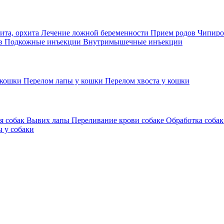
ита, орхита
Лечение ложной беременности
Прием родов
Чипиро
ов
Подкожные инъекции
Внутримышечные инъекции
 кошки
Перелом лапы у кошки
Перелом хвоста у кошки
я собак
Вывих лапы
Переливание крови собаке
Обработка собак
 у собаки