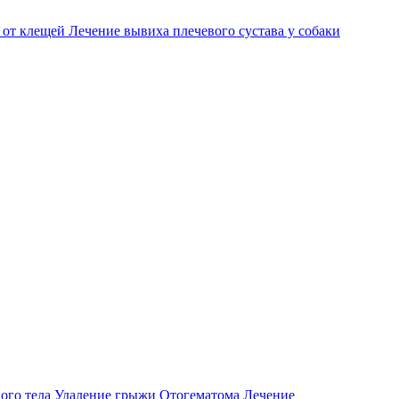
 от клещей
Лечение вывиха плечевого сустава у собаки
ого тела
Удаление грыжи
Отогематома
Лечение