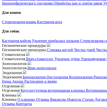
брахицефалического синдрома
Обработка ран и снятие швов
Уд
Для кошек
Стерилизация кошек
Кастрация кота
Для собак
Кастрация кобеля
Удаление прибылых пальцев
Стерилизация с
Гигиенические процедуры
Гигиенические процедуры
Стрижка когтей
Чистка ушей
Чистк
Стоматология
Стоматология
Врач-стоматолог
Удаление зубов
Ультразвуковая
Зоопсихология
Зоопсихология
Врач-зоопсихолог
Эндоскопия
Эндоскопия
Бронхоскопия
Цистоскопия
Колоноскопия
Риноск
Цены
Акции
Расписание и врачи
Отделения
Отделения
Круглосуточная ветеринарная клиника
Ветеринарны
Клиника
Клиника
О клинике
Отзывы
Вакансии
Новости
Статьи
Догово
Отзывы
Контакты