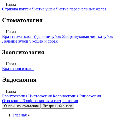
Назад
Стрижка когтей
Чистка ушей
Чистка параанальных желез
Стоматология
Назад
Врач-стоматолог
Удаление зубов
Ультразвуковая чистка зубов
Лечение зубов у кошек и собак
Зоопсихология
Назад
Врач-зоопсихолог
Эндоскопия
Назад
Бронхоскопия
Цистоскопия
Колоноскопия
Риноскопия
Отоскопия
Эзофагоскопия и гастроскопия
Онлайн консультация
Экстренный вызов
Главная