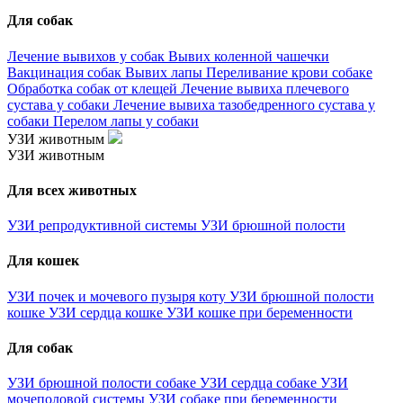
Для собак
Лечение вывихов у собак
Вывих коленной чашечки
Вакцинация собак
Вывих лапы
Переливание крови собаке
Обработка собак от клещей
Лечение вывиха плечевого
сустава у собаки
Лечение вывиха тазобедренного сустава у
собаки
Перелом лапы у собаки
УЗИ животным
УЗИ животным
Для всех животных
УЗИ репродуктивной системы
УЗИ брюшной полости
Для кошек
УЗИ почек и мочевого пузыря коту
УЗИ брюшной полости
кошке
УЗИ сердца кошке
УЗИ кошке при беременности
Для собак
УЗИ брюшной полости собаке
УЗИ сердца собаке
УЗИ
мочеполовой системы
УЗИ собаке при беременности