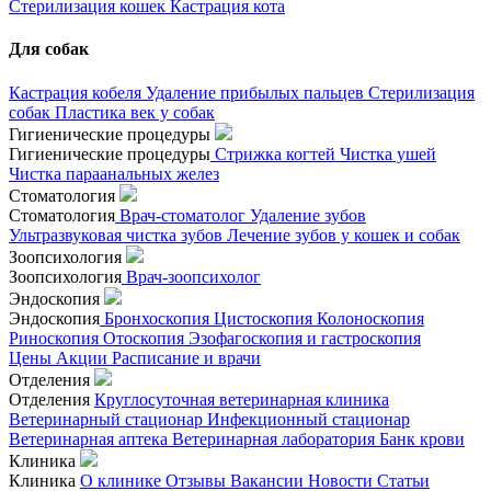
Стерилизация кошек
Кастрация кота
Для собак
Кастрация кобеля
Удаление прибылых пальцев
Стерилизация
собак
Пластика век у собак
Гигиенические процедуры
Гигиенические процедуры
Стрижка когтей
Чистка ушей
Чистка параанальных желез
Стоматология
Стоматология
Врач-стоматолог
Удаление зубов
Ультразвуковая чистка зубов
Лечение зубов у кошек и собак
Зоопсихология
Зоопсихология
Врач-зоопсихолог
Эндоскопия
Эндоскопия
Бронхоскопия
Цистоскопия
Колоноскопия
Риноскопия
Отоскопия
Эзофагоскопия и гастроскопия
Цены
Акции
Расписание и врачи
Отделения
Отделения
Круглосуточная ветеринарная клиника
Ветеринарный стационар
Инфекционный стационар
Ветеринарная аптека
Ветеринарная лаборатория
Банк крови
Клиника
Клиника
О клинике
Отзывы
Вакансии
Новости
Статьи