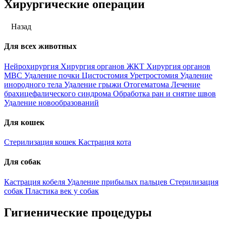
Хирургические операции
Назад
Для всех животных
Нейрохирургия
Хирургия органов ЖКТ
Хирургия органов
МВС
Удаление почки
Цистостомия
Уретростомия
Удаление
инородного тела
Удаление грыжи
Отогематома
Лечение
брахицефалического синдрома
Обработка ран и снятие швов
Удаление новообразований
Для кошек
Стерилизация кошек
Кастрация кота
Для собак
Кастрация кобеля
Удаление прибылых пальцев
Стерилизация
собак
Пластика век у собак
Гигиенические процедуры