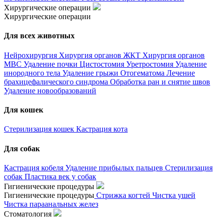
Хирургические операции
Хирургические операции
Для всех животных
Нейрохирургия
Хирургия органов ЖКТ
Хирургия органов
МВС
Удаление почки
Цистостомия
Уретростомия
Удаление
инородного тела
Удаление грыжи
Отогематома
Лечение
брахицефалического синдрома
Обработка ран и снятие швов
Удаление новообразований
Для кошек
Стерилизация кошек
Кастрация кота
Для собак
Кастрация кобеля
Удаление прибылых пальцев
Стерилизация
собак
Пластика век у собак
Гигиенические процедуры
Гигиенические процедуры
Стрижка когтей
Чистка ушей
Чистка параанальных желез
Стоматология