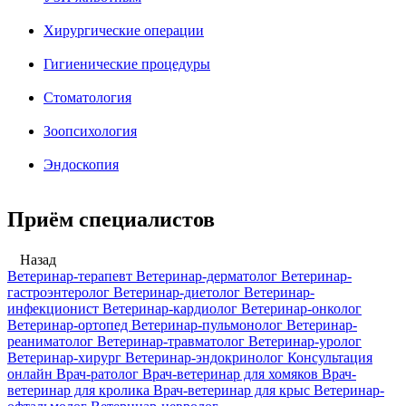
Хирургические операции
Гигиенические процедуры
Стоматология
Зоопсихология
Эндоскопия
Приём специалистов
Назад
Ветеринар-терапевт
Ветеринар-дерматолог
Ветеринар-
гастроэнтеролог
Ветеринар-диетолог
Ветеринар-
инфекционист
Ветеринар-кардиолог
Ветеринар-онколог
Ветеринар-ортопед
Ветеринар-пульмонолог
Ветеринар-
реаниматолог
Ветеринар-травматолог
Ветеринар-уролог
Ветеринар-хирург
Ветеринар-эндокринолог
Консультация
онлайн
Врач-ратолог
Врач-ветеринар для хомяков
Врач-
ветеринар для кролика
Врач-ветеринар для крыс
Ветеринар-