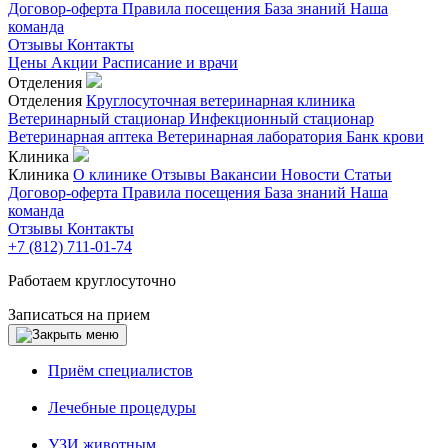
Договор-оферта
Правила посещения
База знаний
Наша
команда
Отзывы
Контакты
Цены
Акции
Расписание и врачи
Отделения
Отделения
Круглосуточная ветеринарная клиника
Ветеринарный стационар
Инфекционный стационар
Ветеринарная аптека
Ветеринарная лаборатория
Банк крови
Клиника
Клиника
О клинике
Отзывы
Вакансии
Новости
Статьи
Договор-оферта
Правила посещения
База знаний
Наша
команда
Отзывы
Контакты
+7 (812) 711-01-74
Работаем круглосуточно
Записаться на прием
Приём специалистов
Лечебные процедуры
УЗИ животным