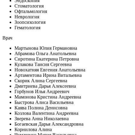
Эндоскопия
Стоматология
Офтальмология
Неврология
Зоопсихология
Гематология
Врач
Мартынова Юлия Германовна
Абрамова Ольга Анатольевна
Сиротина Екатерина Петровна
Кулакова Таисия Сергеевна
Новохатняя Евгения Анатольевна
Артаментова Ирина Витальевна
Скорик Алина Сергеевна
Дмитриева Дарья Алексеевна
Горбунов Илья Андреевич
Мамонова Кристина Андреевна
Быстрова Алиса Васильевна
Каява Полина Денисовна
Козлова Валентина Андреевна
Зверева Анна Николаевна
Богаевская Дарья Александровна
Корнилова Алина
Чумаченко Мария Васильевна