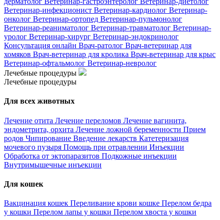
дерматолог
Ветеринар-гастроэнтеролог
Ветеринар-диетолог
Ветеринар-инфекционист
Ветеринар-кардиолог
Ветеринар-
онколог
Ветеринар-ортопед
Ветеринар-пульмонолог
Ветеринар-реаниматолог
Ветеринар-травматолог
Ветеринар-
уролог
Ветеринар-хирург
Ветеринар-эндокринолог
Консультация онлайн
Врач-ратолог
Врач-ветеринар для
хомяков
Врач-ветеринар для кролика
Врач-ветеринар для крыс
Ветеринар-офтальмолог
Ветеринар-невролог
Лечебные процедуры
Лечебные процедуры
Для всех животных
Лечение отита
Лечение переломов
Лечение вагинита,
эндометрита, орхита
Лечение ложной беременности
Прием
родов
Чипирование
Введение лекарств
Катетеризация
мочевого пузыря
Помощь при отравлении
Инъекции
Обработка от эктопаразитов
Подкожные инъекции
Внутримышечные инъекции
Для кошек
Вакцинация кошек
Переливание крови кошке
Перелом бедра
у кошки
Перелом лапы у кошки
Перелом хвоста у кошки