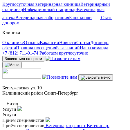
Круглосуточная ветеринарная клиника
Ветеринарный
стационар
Инфекционный стационар
Ветеринарная
аптека
Ветеринарная лаборатория
Банк крови
Стать
донором
Клиника
О клинике
Отзывы
Вакансии
Новости
Статьи
Договор-
оферта
Правила посещения
База знаний
Наша команда
+7 (812) 711-01-74
Работаем круглосуточно
Записаться на прием
Бестужевская ул. 10
Калининский район Санкт-Петербург
Назад
Услуги
Услуги
Приём специалистов
Приём специалистов
Ветеринар-терапевт
Ветеринар-