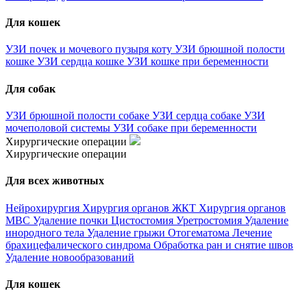
Для кошек
УЗИ почек и мочевого пузыря коту
УЗИ брюшной полости
кошке
УЗИ сердца кошке
УЗИ кошке при беременности
Для собак
УЗИ брюшной полости собаке
УЗИ сердца собаке
УЗИ
мочеполовой системы
УЗИ собаке при беременности
Хирургические операции
Хирургические операции
Для всех животных
Нейрохирургия
Хирургия органов ЖКТ
Хирургия органов
МВС
Удаление почки
Цистостомия
Уретростомия
Удаление
инородного тела
Удаление грыжи
Отогематома
Лечение
брахицефалического синдрома
Обработка ран и снятие швов
Удаление новообразований
Для кошек