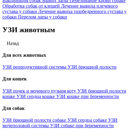
Вакцинация собак
Вывих лапы
Переливание крови собаке
Обработка собак от клещей
Лечение вывиха плечевого
сустава у собаки
Лечение вывиха тазобедренного сустава у
собаки
Перелом лапы у собаки
УЗИ животным
Назад
Для всех животных
УЗИ репродуктивной системы
УЗИ брюшной полости
Для кошек
УЗИ почек и мочевого пузыря коту
УЗИ брюшной полости
кошке
УЗИ сердца кошке
УЗИ кошке при беременности
Для собак
УЗИ брюшной полости собаке
УЗИ сердца собаке
УЗИ
мочеполовой системы
УЗИ собаке при беременности