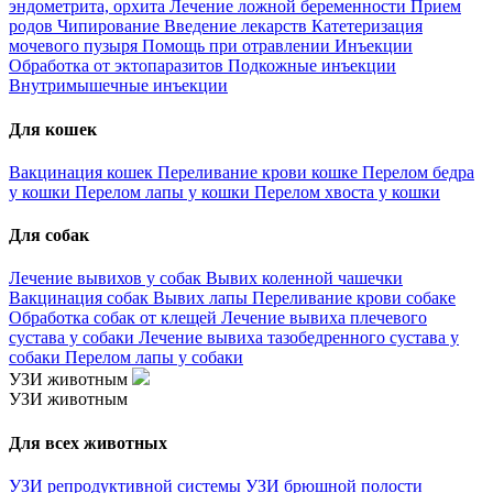
эндометрита, орхита
Лечение ложной беременности
Прием
родов
Чипирование
Введение лекарств
Катетеризация
мочевого пузыря
Помощь при отравлении
Инъекции
Обработка от эктопаразитов
Подкожные инъекции
Внутримышечные инъекции
Для кошек
Вакцинация кошек
Переливание крови кошке
Перелом бедра
у кошки
Перелом лапы у кошки
Перелом хвоста у кошки
Для собак
Лечение вывихов у собак
Вывих коленной чашечки
Вакцинация собак
Вывих лапы
Переливание крови собаке
Обработка собак от клещей
Лечение вывиха плечевого
сустава у собаки
Лечение вывиха тазобедренного сустава у
собаки
Перелом лапы у собаки
УЗИ животным
УЗИ животным
Для всех животных
УЗИ репродуктивной системы
УЗИ брюшной полости