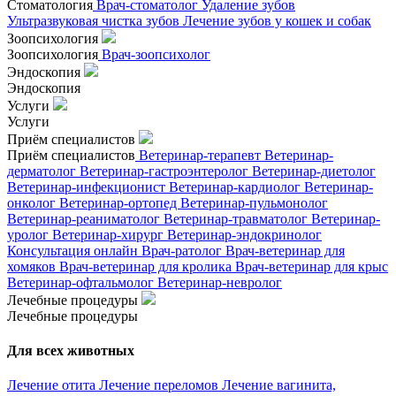
Стоматология
Врач-стоматолог
Удаление зубов
Ультразвуковая чистка зубов
Лечение зубов у кошек и собак
Зоопсихология
Зоопсихология
Врач-зоопсихолог
Эндоскопия
Эндоскопия
Услуги
Услуги
Приём специалистов
Приём специалистов
Ветеринар-терапевт
Ветеринар-
дерматолог
Ветеринар-гастроэнтеролог
Ветеринар-диетолог
Ветеринар-инфекционист
Ветеринар-кардиолог
Ветеринар-
онколог
Ветеринар-ортопед
Ветеринар-пульмонолог
Ветеринар-реаниматолог
Ветеринар-травматолог
Ветеринар-
уролог
Ветеринар-хирург
Ветеринар-эндокринолог
Консультация онлайн
Врач-ратолог
Врач-ветеринар для
хомяков
Врач-ветеринар для кролика
Врач-ветеринар для крыс
Ветеринар-офтальмолог
Ветеринар-невролог
Лечебные процедуры
Лечебные процедуры
Для всех животных
Лечение отита
Лечение переломов
Лечение вагинита,