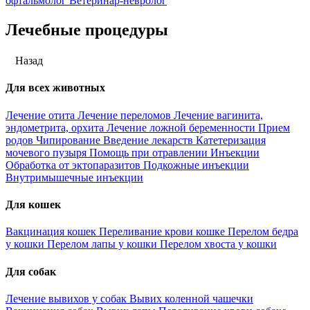
офтальмолог
Ветеринар-невролог
Лечебные процедуры
Назад
Для всех животных
Лечение отита
Лечение переломов
Лечение вагинита,
эндометрита, орхита
Лечение ложной беременности
Прием
родов
Чипирование
Введение лекарств
Катетеризация
мочевого пузыря
Помощь при отравлении
Инъекции
Обработка от эктопаразитов
Подкожные инъекции
Внутримышечные инъекции
Для кошек
Вакцинация кошек
Переливание крови кошке
Перелом бедра
у кошки
Перелом лапы у кошки
Перелом хвоста у кошки
Для собак
Лечение вывихов у собак
Вывих коленной чашечки