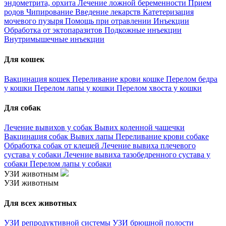
эндометрита, орхита
Лечение ложной беременности
Прием
родов
Чипирование
Введение лекарств
Катетеризация
мочевого пузыря
Помощь при отравлении
Инъекции
Обработка от эктопаразитов
Подкожные инъекции
Внутримышечные инъекции
Для кошек
Вакцинация кошек
Переливание крови кошке
Перелом бедра
у кошки
Перелом лапы у кошки
Перелом хвоста у кошки
Для собак
Лечение вывихов у собак
Вывих коленной чашечки
Вакцинация собак
Вывих лапы
Переливание крови собаке
Обработка собак от клещей
Лечение вывиха плечевого
сустава у собаки
Лечение вывиха тазобедренного сустава у
собаки
Перелом лапы у собаки
УЗИ животным
УЗИ животным
Для всех животных
УЗИ репродуктивной системы
УЗИ брюшной полости