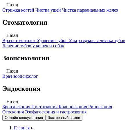
Назад
Стрижка когтей
Чистка ушей
Чистка параанальных желез
Стоматология
Назад
Врач-стоматолог
Удаление зубов
Ультразвуковая чистка зубов
Лечение зубов у кошек и собак
Зоопсихология
Назад
Врач-зоопсихолог
Эндоскопия
Назад
Бронхоскопия
Цистоскопия
Колоноскопия
Риноскопия
Отоскопия
Эзофагоскопия и гастроскопия
Онлайн консультация
Экстренный вызов
Главная