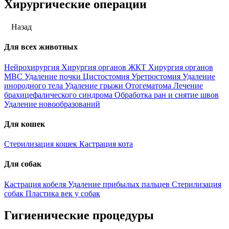
Хирургические операции
Назад
Для всех животных
Нейрохирургия
Хирургия органов ЖКТ
Хирургия органов
МВС
Удаление почки
Цистостомия
Уретростомия
Удаление
инородного тела
Удаление грыжи
Отогематома
Лечение
брахицефалического синдрома
Обработка ран и снятие швов
Удаление новообразований
Для кошек
Стерилизация кошек
Кастрация кота
Для собак
Кастрация кобеля
Удаление прибылых пальцев
Стерилизация
собак
Пластика век у собак
Гигиенические процедуры