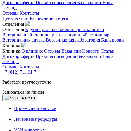
Договор-оферта
Правила посещения
База знаний
Наша
команда
Отзывы
Контакты
Цены
Акции
Расписание и врачи
Отделения
Отделения
Круглосуточная ветеринарная клиника
Ветеринарный стационар
Инфекционный стационар
Ветеринарная аптека
Ветеринарная лаборатория
Банк крови
Клиника
Клиника
О клинике
Отзывы
Вакансии
Новости
Статьи
Договор-оферта
Правила посещения
База знаний
Наша
команда
Отзывы
Контакты
+7 (812) 711-01-74
Работаем круглосуточно
Записаться на прием
Приём специалистов
Лечебные процедуры
УЗИ животным