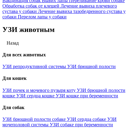
Вакцинация собак
Вывих лапы
Переливание крови собаке
Обработка собак от клещей
Лечение вывиха плечевого
сустава у собаки
Лечение вывиха тазобедренного сустава у
собаки
Перелом лапы у собаки
УЗИ животным
Назад
Для всех животных
УЗИ репродуктивной системы
УЗИ брюшной полости
Для кошек
УЗИ почек и мочевого пузыря коту
УЗИ брюшной полости
кошке
УЗИ сердца кошке
УЗИ кошке при беременности
Для собак
УЗИ брюшной полости собаке
УЗИ сердца собаке
УЗИ
мочеполовой системы
УЗИ собаке при беременности