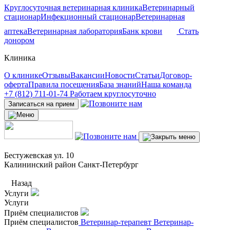
Круглосуточная ветеринарная клиника
Ветеринарный
стационар
Инфекционный стационар
Ветеринарная
аптека
Ветеринарная лаборатория
Банк крови
Стать
донором
Клиника
О клинике
Отзывы
Вакансии
Новости
Статьи
Договор-
оферта
Правила посещения
База знаний
Наша команда
+7 (812) 711-01-74
Работаем круглосуточно
Записаться на прием
Бестужевская ул. 10
Калининский район Санкт-Петербург
Назад
Услуги
Услуги
Приём специалистов
Приём специалистов
Ветеринар-терапевт
Ветеринар-