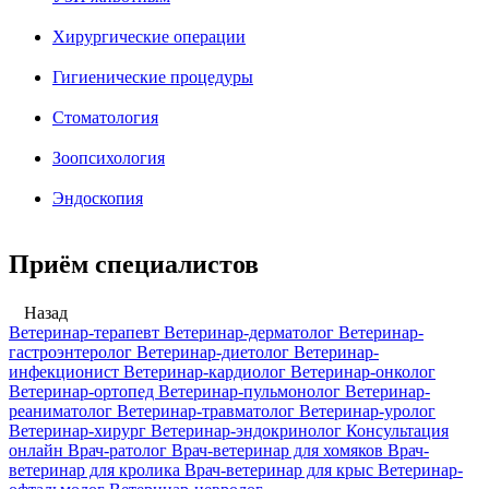
Хирургические операции
Гигиенические процедуры
Стоматология
Зоопсихология
Эндоскопия
Приём специалистов
Назад
Ветеринар-терапевт
Ветеринар-дерматолог
Ветеринар-
гастроэнтеролог
Ветеринар-диетолог
Ветеринар-
инфекционист
Ветеринар-кардиолог
Ветеринар-онколог
Ветеринар-ортопед
Ветеринар-пульмонолог
Ветеринар-
реаниматолог
Ветеринар-травматолог
Ветеринар-уролог
Ветеринар-хирург
Ветеринар-эндокринолог
Консультация
онлайн
Врач-ратолог
Врач-ветеринар для хомяков
Врач-
ветеринар для кролика
Врач-ветеринар для крыс
Ветеринар-