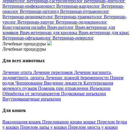
дерматолог
Ветеринар-гастроэнтеролог
Ветеринар-диетолог
Ветеринар-инфекционист
Ветеринар-кардиолог
Ветеринар-
онколог
Ветеринар-ортопед
Ветеринар-пульмонолог
Ветеринар-реаниматолог
Ветеринар-травматолог
Ветеринар-
уролог
Ветеринар-хирург
Ветеринар-эндокринолог
Консультация онлайн
Врач-ратолог
Врач-ветеринар для
хомяков
Врач-ветеринар для кролика
Врач-ветеринар для крыс
Ветеринар-офтальмолог
Ветеринар-невролог
Лечебные процедуры
Лечебные процедуры
Для всех животных
Лечение отита
Лечение переломов
Лечение вагинита,
эндометрита, орхита
Лечение ложной беременности
Прием
родов
Чипирование
Введение лекарств
Катетеризация
мочевого пузыря
Помощь при отравлении
Инъекции
Обработка от эктопаразитов
Подкожные инъекции
Внутримышечные инъекции
Для кошек
Вакцинация кошек
Переливание крови кошке
Перелом бедра
у кошки
Перелом лапы у кошки
Перелом хвоста у кошки