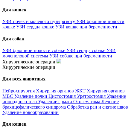
Для кошек
УЗИ почек и мочевого пузыря коту
УЗИ брюшной полости
кошке
УЗИ сердца кошке
УЗИ кошке при беременности
Для собак
УЗИ брюшной полости собаке
УЗИ сердца собаке
УЗИ
мочеполовой системы
УЗИ собаке при беременности
Хирургические операции
Хирургические операции
Для всех животных
Нейрохирургия
Хирургия органов ЖКТ
Хирургия органов
МВС
Удаление почки
Цистостомия
Уретростомия
Удаление
инородного тела
Удаление грыжи
Отогематома
Лечение
брахицефалического синдрома
Обработка ран и снятие швов
Удаление новообразований
Для кошек