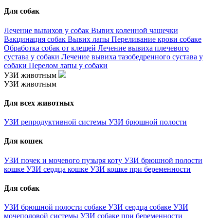
Для собак
Лечение вывихов у собак
Вывих коленной чашечки
Вакцинация собак
Вывих лапы
Переливание крови собаке
Обработка собак от клещей
Лечение вывиха плечевого
сустава у собаки
Лечение вывиха тазобедренного сустава у
собаки
Перелом лапы у собаки
УЗИ животным
УЗИ животным
Для всех животных
УЗИ репродуктивной системы
УЗИ брюшной полости
Для кошек
УЗИ почек и мочевого пузыря коту
УЗИ брюшной полости
кошке
УЗИ сердца кошке
УЗИ кошке при беременности
Для собак
УЗИ брюшной полости собаке
УЗИ сердца собаке
УЗИ
мочеполовой системы
УЗИ собаке при беременности