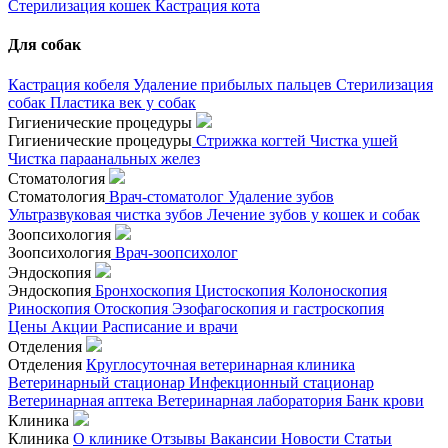
Стерилизация кошек
Кастрация кота
Для собак
Кастрация кобеля
Удаление прибылых пальцев
Стерилизация
собак
Пластика век у собак
Гигиенические процедуры
Гигиенические процедуры
Стрижка когтей
Чистка ушей
Чистка параанальных желез
Стоматология
Стоматология
Врач-стоматолог
Удаление зубов
Ультразвуковая чистка зубов
Лечение зубов у кошек и собак
Зоопсихология
Зоопсихология
Врач-зоопсихолог
Эндоскопия
Эндоскопия
Бронхоскопия
Цистоскопия
Колоноскопия
Риноскопия
Отоскопия
Эзофагоскопия и гастроскопия
Цены
Акции
Расписание и врачи
Отделения
Отделения
Круглосуточная ветеринарная клиника
Ветеринарный стационар
Инфекционный стационар
Ветеринарная аптека
Ветеринарная лаборатория
Банк крови
Клиника
Клиника
О клинике
Отзывы
Вакансии
Новости
Статьи