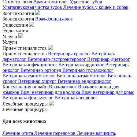
Стоматология
Врач-стоматолог
Удаление зубов
Ультразвуковая чистка зубов
Лечение зубов у кошек и собак
Зоопсихология
Зоопсихология
Врач-зоопсихолог
Эндоскопия
Эндоскопия
Услуги
Услуги
Приём специалистов
Приём специалистов
Ветеринар-терапевт
Ветеринар-
дерматолог
Ветеринар-гастроэнтеролог
Ветеринар-диетолог
Ветеринар-инфекционист
Ветеринар-кардиолог
Ветеринар-
онколог
Ветеринар-ортопед
Ветеринар-пульмонолог
Ветеринар-реаниматолог
Ветеринар-травматолог
Ветеринар-
уролог
Ветеринар-хирург
Ветеринар-эндокринолог
Консультация онлайн
Врач-ратолог
Врач-ветеринар для
хомяков
Врач-ветеринар для кролика
Врач-ветеринар для крыс
Ветеринар-офтальмолог
Ветеринар-невролог
Лечебные процедуры
Лечебные процедуры
Для всех животных
Лечение отита
Лечение переломов
Лечение вагинита,