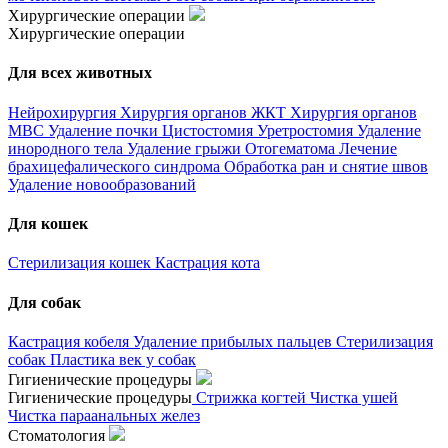
Хирургические операции
Хирургические операции
Для всех животных
Нейрохирургия
Хирургия органов ЖКТ
Хирургия органов
МВС
Удаление почки
Цистостомия
Уретростомия
Удаление
инородного тела
Удаление грыжи
Отогематома
Лечение
брахицефалического синдрома
Обработка ран и снятие швов
Удаление новообразований
Для кошек
Стерилизация кошек
Кастрация кота
Для собак
Кастрация кобеля
Удаление прибылых пальцев
Стерилизация
собак
Пластика век у собак
Гигиенические процедуры
Гигиенические процедуры
Стрижка когтей
Чистка ушей
Чистка параанальных желез
Стоматология