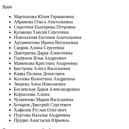
Врач
Мартынова Юлия Германовна
Абрамова Ольга Анатольевна
Сиротина Екатерина Петровна
Кулакова Таисия Сергеевна
Новохатняя Евгения Анатольевна
Артаментова Ирина Витальевна
Скорик Алина Сергеевна
Дмитриева Дарья Алексеевна
Горбунов Илья Андреевич
Мамонова Кристина Андреевна
Быстрова Алиса Васильевна
Каява Полина Денисовна
Козлова Валентина Андреевна
Зверева Анна Николаевна
Богаевская Дарья Александровна
Корнилова Алина
Чумаченко Мария Васильевна
Бочаров Дмитрий Сергеевич
Хафизов Руслан Олегович
Пуртова Наталья Андреевна
Прудко Анастасия Юрьевна