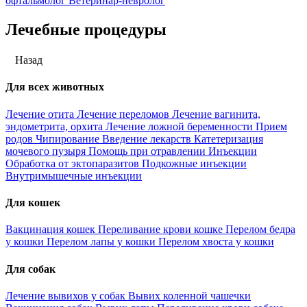
офтальмолог
Ветеринар-невролог
Лечебные процедуры
Назад
Для всех животных
Лечение отита
Лечение переломов
Лечение вагинита,
эндометрита, орхита
Лечение ложной беременности
Прием
родов
Чипирование
Введение лекарств
Катетеризация
мочевого пузыря
Помощь при отравлении
Инъекции
Обработка от эктопаразитов
Подкожные инъекции
Внутримышечные инъекции
Для кошек
Вакцинация кошек
Переливание крови кошке
Перелом бедра
у кошки
Перелом лапы у кошки
Перелом хвоста у кошки
Для собак
Лечение вывихов у собак
Вывих коленной чашечки