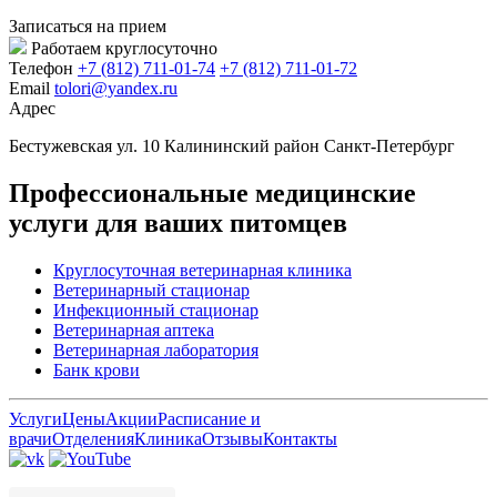
Записаться на прием
Работаем круглосуточно
Телефон
+7 (812) 711-01-74
+7 (812) 711-01-72
Email
tolori@yandex.ru
Адрес
Бестужевская ул. 10 Калининский район Санкт-Петербург
Профессиональные медицинские
услуги для ваших питомцев
Круглосуточная ветеринарная клиника
Ветеринарный стационар
Инфекционный стационар
Ветеринарная аптека
Ветеринарная лаборатория
Банк крови
Услуги
Цены
Акции
Расписание и
врачи
Отделения
Клиника
Отзывы
Контакты