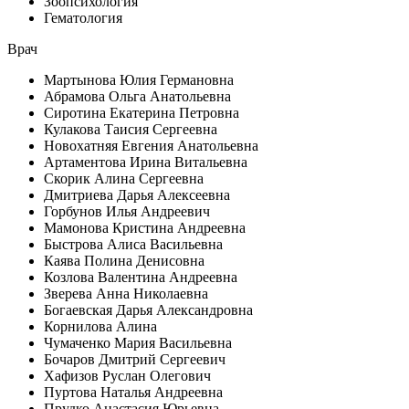
Зоопсихология
Гематология
Врач
Мартынова Юлия Германовна
Абрамова Ольга Анатольевна
Сиротина Екатерина Петровна
Кулакова Таисия Сергеевна
Новохатняя Евгения Анатольевна
Артаментова Ирина Витальевна
Скорик Алина Сергеевна
Дмитриева Дарья Алексеевна
Горбунов Илья Андреевич
Мамонова Кристина Андреевна
Быстрова Алиса Васильевна
Каява Полина Денисовна
Козлова Валентина Андреевна
Зверева Анна Николаевна
Богаевская Дарья Александровна
Корнилова Алина
Чумаченко Мария Васильевна
Бочаров Дмитрий Сергеевич
Хафизов Руслан Олегович
Пуртова Наталья Андреевна
Прудко Анастасия Юрьевна