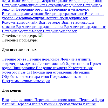
дерматолог
Ветеринар-гастроэнтеролог
Ветеринар-диетолог
Ветеринар-инфекционист
Ветеринар-кардиолог
Ветеринар-
онколог
Ветеринар-ортопед
Ветеринар-пульмонолог
Ветеринар-реаниматолог
Ветеринар-травматолог
Ветеринар-
уролог
Ветеринар-хирург
Ветеринар-эндокринолог
Консультация онлайн
Врач-ратолог
Врач-ветеринар для
хомяков
Врач-ветеринар для кролика
Врач-ветеринар для крыс
Ветеринар-офтальмолог
Ветеринар-невролог
Лечебные процедуры
Лечебные процедуры
Для всех животных
Лечение отита
Лечение переломов
Лечение вагинита,
эндометрита, орхита
Лечение ложной беременности
Прием
родов
Чипирование
Введение лекарств
Катетеризация
мочевого пузыря
Помощь при отравлении
Инъекции
Обработка от эктопаразитов
Подкожные инъекции
Внутримышечные инъекции
Для кошек
Вакцинация кошек
Переливание крови кошке
Перелом бедра
у кошки
Перелом лапы у кошки
Перелом хвоста у кошки