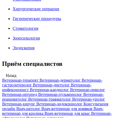
Хирургические операции
Гигиенические процедуры
Стоматология
Зоопсихология
Эндоскопия
Приём специалистов
Назад
Ветеринар-терапевт
Ветеринар-дерматолог
Ветеринар-
гастроэнтеролог
Ветеринар-диетолог
Ветеринар-
инфекционист
Ветеринар-кардиолог
Ветеринар-онколог
Ветеринар-ортопед
Ветеринар-пульмонолог
Ветеринар-
реаниматолог
Ветеринар-травматолог
Ветеринар-уролог
Ветеринар-хирург
Ветеринар-эндокринолог
Консультация
онлайн
Врач-ратолог
Врач-ветеринар для хомяков
Врач-
ветеринар для кролика
Врач-ветеринар для крыс
Ветеринар-