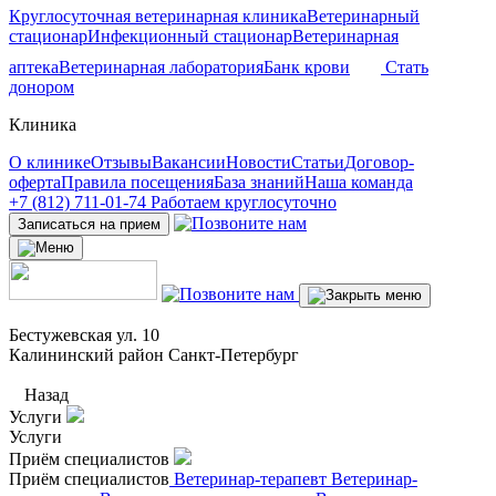
Круглосуточная ветеринарная клиника
Ветеринарный
стационар
Инфекционный стационар
Ветеринарная
аптека
Ветеринарная лаборатория
Банк крови
Стать
донором
Клиника
О клинике
Отзывы
Вакансии
Новости
Статьи
Договор-
оферта
Правила посещения
База знаний
Наша команда
+7 (812) 711-01-74
Работаем круглосуточно
Записаться на прием
Бестужевская ул. 10
Калининский район Санкт-Петербург
Назад
Услуги
Услуги
Приём специалистов
Приём специалистов
Ветеринар-терапевт
Ветеринар-