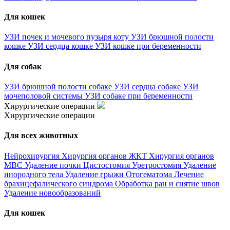
Для кошек
УЗИ почек и мочевого пузыря коту
УЗИ брюшной полости
кошке
УЗИ сердца кошке
УЗИ кошке при беременности
Для собак
УЗИ брюшной полости собаке
УЗИ сердца собаке
УЗИ
мочеполовой системы
УЗИ собаке при беременности
Хирургические операции
Хирургические операции
Для всех животных
Нейрохирургия
Хирургия органов ЖКТ
Хирургия органов
МВС
Удаление почки
Цистостомия
Уретростомия
Удаление
инородного тела
Удаление грыжи
Отогематома
Лечение
брахицефалического синдрома
Обработка ран и снятие швов
Удаление новообразований
Для кошек