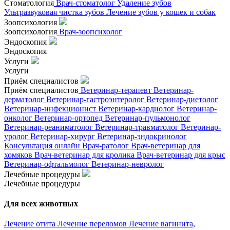
Стоматология
Врач-стоматолог
Удаление зубов
Ультразвуковая чистка зубов
Лечение зубов у кошек и собак
Зоопсихология
Зоопсихология
Врач-зоопсихолог
Эндоскопия
Эндоскопия
Услуги
Услуги
Приём специалистов
Приём специалистов
Ветеринар-терапевт
Ветеринар-
дерматолог
Ветеринар-гастроэнтеролог
Ветеринар-диетолог
Ветеринар-инфекционист
Ветеринар-кардиолог
Ветеринар-
онколог
Ветеринар-ортопед
Ветеринар-пульмонолог
Ветеринар-реаниматолог
Ветеринар-травматолог
Ветеринар-
уролог
Ветеринар-хирург
Ветеринар-эндокринолог
Консультация онлайн
Врач-ратолог
Врач-ветеринар для
хомяков
Врач-ветеринар для кролика
Врач-ветеринар для крыс
Ветеринар-офтальмолог
Ветеринар-невролог
Лечебные процедуры
Лечебные процедуры
Для всех животных
Лечение отита
Лечение переломов
Лечение вагинита,