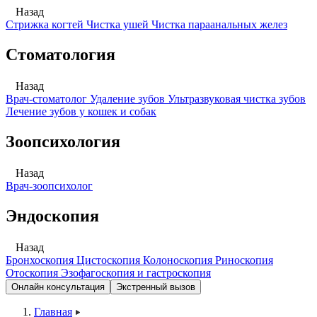
Назад
Стрижка когтей
Чистка ушей
Чистка параанальных желез
Стоматология
Назад
Врач-стоматолог
Удаление зубов
Ультразвуковая чистка зубов
Лечение зубов у кошек и собак
Зоопсихология
Назад
Врач-зоопсихолог
Эндоскопия
Назад
Бронхоскопия
Цистоскопия
Колоноскопия
Риноскопия
Отоскопия
Эзофагоскопия и гастроскопия
Онлайн консультация
Экстренный вызов
Главная