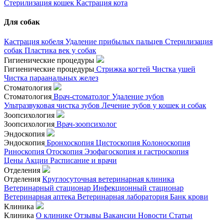
Стерилизация кошек
Кастрация кота
Для собак
Кастрация кобеля
Удаление прибылых пальцев
Стерилизация
собак
Пластика век у собак
Гигиенические процедуры
Гигиенические процедуры
Стрижка когтей
Чистка ушей
Чистка параанальных желез
Стоматология
Стоматология
Врач-стоматолог
Удаление зубов
Ультразвуковая чистка зубов
Лечение зубов у кошек и собак
Зоопсихология
Зоопсихология
Врач-зоопсихолог
Эндоскопия
Эндоскопия
Бронхоскопия
Цистоскопия
Колоноскопия
Риноскопия
Отоскопия
Эзофагоскопия и гастроскопия
Цены
Акции
Расписание и врачи
Отделения
Отделения
Круглосуточная ветеринарная клиника
Ветеринарный стационар
Инфекционный стационар
Ветеринарная аптека
Ветеринарная лаборатория
Банк крови
Клиника
Клиника
О клинике
Отзывы
Вакансии
Новости
Статьи