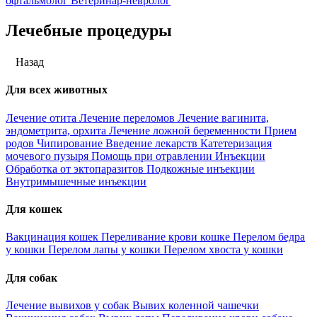
офтальмолог
Ветеринар-невролог
Лечебные процедуры
Назад
Для всех животных
Лечение отита
Лечение переломов
Лечение вагинита,
эндометрита, орхита
Лечение ложной беременности
Прием
родов
Чипирование
Введение лекарств
Катетеризация
мочевого пузыря
Помощь при отравлении
Инъекции
Обработка от эктопаразитов
Подкожные инъекции
Внутримышечные инъекции
Для кошек
Вакцинация кошек
Переливание крови кошке
Перелом бедра
у кошки
Перелом лапы у кошки
Перелом хвоста у кошки
Для собак
Лечение вывихов у собак
Вывих коленной чашечки