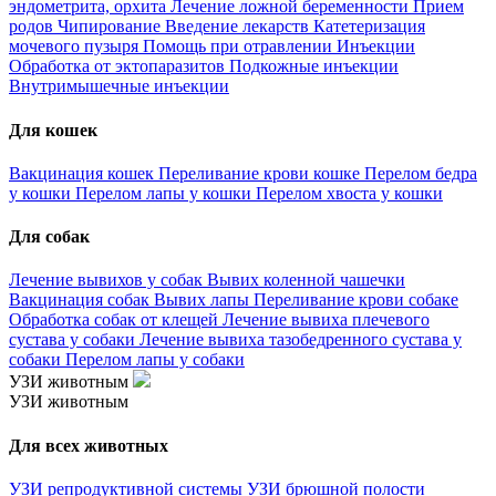
эндометрита, орхита
Лечение ложной беременности
Прием
родов
Чипирование
Введение лекарств
Катетеризация
мочевого пузыря
Помощь при отравлении
Инъекции
Обработка от эктопаразитов
Подкожные инъекции
Внутримышечные инъекции
Для кошек
Вакцинация кошек
Переливание крови кошке
Перелом бедра
у кошки
Перелом лапы у кошки
Перелом хвоста у кошки
Для собак
Лечение вывихов у собак
Вывих коленной чашечки
Вакцинация собак
Вывих лапы
Переливание крови собаке
Обработка собак от клещей
Лечение вывиха плечевого
сустава у собаки
Лечение вывиха тазобедренного сустава у
собаки
Перелом лапы у собаки
УЗИ животным
УЗИ животным
Для всех животных
УЗИ репродуктивной системы
УЗИ брюшной полости