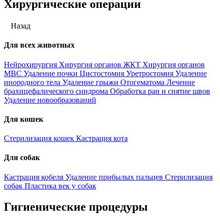
Хирургические операции
Назад
Для всех животных
Нейрохирургия
Хирургия органов ЖКТ
Хирургия органов
МВС
Удаление почки
Цистостомия
Уретростомия
Удаление
инородного тела
Удаление грыжи
Отогематома
Лечение
брахицефалического синдрома
Обработка ран и снятие швов
Удаление новообразований
Для кошек
Стерилизация кошек
Кастрация кота
Для собак
Кастрация кобеля
Удаление прибылых пальцев
Стерилизация
собак
Пластика век у собак
Гигиенические процедуры