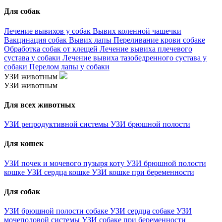
Для собак
Лечение вывихов у собак
Вывих коленной чашечки
Вакцинация собак
Вывих лапы
Переливание крови собаке
Обработка собак от клещей
Лечение вывиха плечевого
сустава у собаки
Лечение вывиха тазобедренного сустава у
собаки
Перелом лапы у собаки
УЗИ животным
УЗИ животным
Для всех животных
УЗИ репродуктивной системы
УЗИ брюшной полости
Для кошек
УЗИ почек и мочевого пузыря коту
УЗИ брюшной полости
кошке
УЗИ сердца кошке
УЗИ кошке при беременности
Для собак
УЗИ брюшной полости собаке
УЗИ сердца собаке
УЗИ
мочеполовой системы
УЗИ собаке при беременности