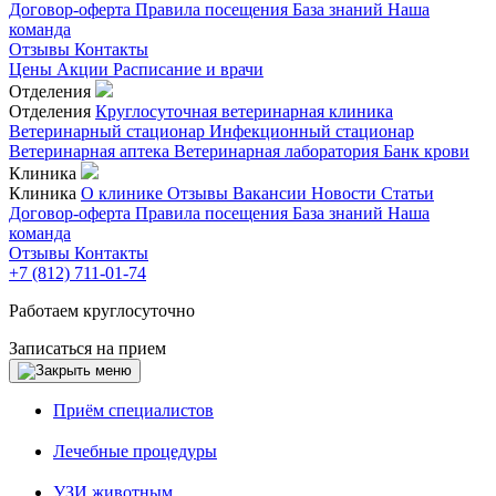
Договор-оферта
Правила посещения
База знаний
Наша
команда
Отзывы
Контакты
Цены
Акции
Расписание и врачи
Отделения
Отделения
Круглосуточная ветеринарная клиника
Ветеринарный стационар
Инфекционный стационар
Ветеринарная аптека
Ветеринарная лаборатория
Банк крови
Клиника
Клиника
О клинике
Отзывы
Вакансии
Новости
Статьи
Договор-оферта
Правила посещения
База знаний
Наша
команда
Отзывы
Контакты
+7 (812) 711-01-74
Работаем круглосуточно
Записаться на прием
Приём специалистов
Лечебные процедуры
УЗИ животным