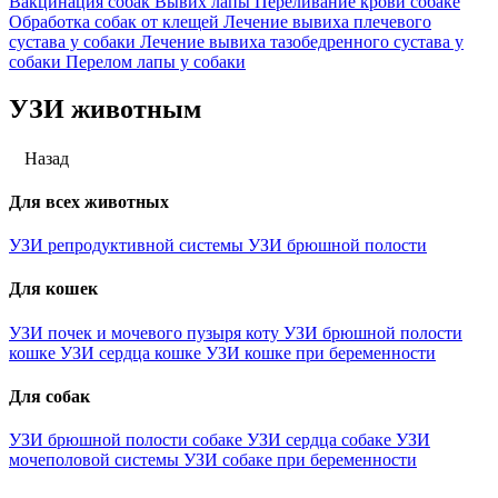
Вакцинация собак
Вывих лапы
Переливание крови собаке
Обработка собак от клещей
Лечение вывиха плечевого
сустава у собаки
Лечение вывиха тазобедренного сустава у
собаки
Перелом лапы у собаки
УЗИ животным
Назад
Для всех животных
УЗИ репродуктивной системы
УЗИ брюшной полости
Для кошек
УЗИ почек и мочевого пузыря коту
УЗИ брюшной полости
кошке
УЗИ сердца кошке
УЗИ кошке при беременности
Для собак
УЗИ брюшной полости собаке
УЗИ сердца собаке
УЗИ
мочеполовой системы
УЗИ собаке при беременности