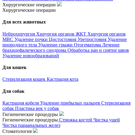
Хирургические операции
Хирургические операции
Для всех животных
Нейрохирургия
Хирургия органов ЖКТ
Хирургия органов
МВС
Удаление почки
Цистостомия
Уретростомия
Удаление
инородного тела
Удаление грыжи
Отогематома
Лечение
брахицефалического синдрома
Обработка ран и снятие швов
Удаление новообразований
Для кошек
Стерилизация кошек
Кастрация кота
Для собак
Кастрация кобеля
Удаление прибылых пальцев
Стерилизация
собак
Пластика век у собак
Гигиенические процедуры
Гигиенические процедуры
Стрижка когтей
Чистка ушей
Чистка параанальных желез
Стоматология