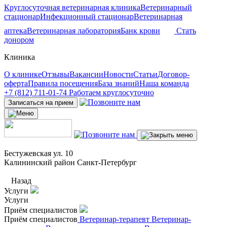
Круглосуточная ветеринарная клиника
Ветеринарный
стационар
Инфекционный стационар
Ветеринарная
аптека
Ветеринарная лаборатория
Банк крови
Стать
донором
Клиника
О клинике
Отзывы
Вакансии
Новости
Статьи
Договор-
оферта
Правила посещения
База знаний
Наша команда
+7 (812) 711-01-74
Работаем круглосуточно
Записаться на прием
Бестужевская ул. 10
Калининский район Санкт-Петербург
Назад
Услуги
Услуги
Приём специалистов
Приём специалистов
Ветеринар-терапевт
Ветеринар-