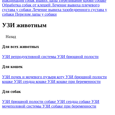
Вакцинация собак
Вывих лапы
Переливание крови собаке
Обработка собак от клещей
Лечение вывиха плечевого
сустава у собаки
Лечение вывиха тазобедренного сустава у
собаки
Перелом лапы у собаки
УЗИ животным
Назад
Для всех животных
УЗИ репродуктивной системы
УЗИ брюшной полости
Для кошек
УЗИ почек и мочевого пузыря коту
УЗИ брюшной полости
кошке
УЗИ сердца кошке
УЗИ кошке при беременности
Для собак
УЗИ брюшной полости собаке
УЗИ сердца собаке
УЗИ
мочеполовой системы
УЗИ собаке при беременности