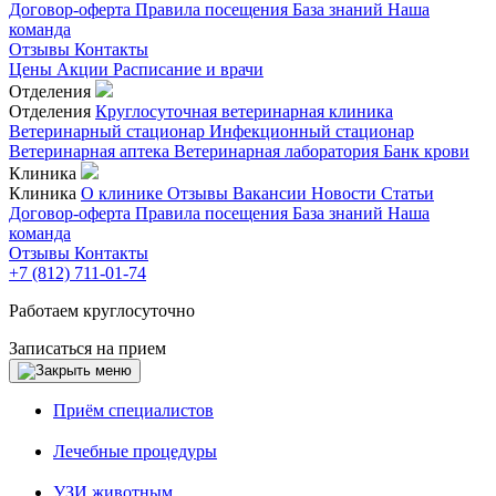
Договор-оферта
Правила посещения
База знаний
Наша
команда
Отзывы
Контакты
Цены
Акции
Расписание и врачи
Отделения
Отделения
Круглосуточная ветеринарная клиника
Ветеринарный стационар
Инфекционный стационар
Ветеринарная аптека
Ветеринарная лаборатория
Банк крови
Клиника
Клиника
О клинике
Отзывы
Вакансии
Новости
Статьи
Договор-оферта
Правила посещения
База знаний
Наша
команда
Отзывы
Контакты
+7 (812) 711-01-74
Работаем круглосуточно
Записаться на прием
Приём специалистов
Лечебные процедуры
УЗИ животным