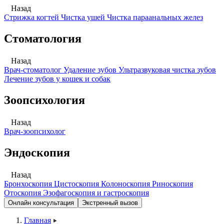
Назад
Стрижка когтей
Чистка ушей
Чистка параанальных желез
Стоматология
Назад
Врач-стоматолог
Удаление зубов
Ультразвуковая чистка зубов
Лечение зубов у кошек и собак
Зоопсихология
Назад
Врач-зоопсихолог
Эндоскопия
Назад
Бронхоскопия
Цистоскопия
Колоноскопия
Риноскопия
Отоскопия
Эзофагоскопия и гастроскопия
Онлайн консультация
Экстренный вызов
Главная