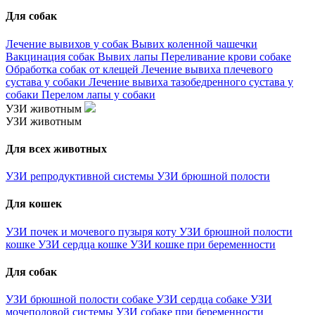
Для собак
Лечение вывихов у собак
Вывих коленной чашечки
Вакцинация собак
Вывих лапы
Переливание крови собаке
Обработка собак от клещей
Лечение вывиха плечевого
сустава у собаки
Лечение вывиха тазобедренного сустава у
собаки
Перелом лапы у собаки
УЗИ животным
УЗИ животным
Для всех животных
УЗИ репродуктивной системы
УЗИ брюшной полости
Для кошек
УЗИ почек и мочевого пузыря коту
УЗИ брюшной полости
кошке
УЗИ сердца кошке
УЗИ кошке при беременности
Для собак
УЗИ брюшной полости собаке
УЗИ сердца собаке
УЗИ
мочеполовой системы
УЗИ собаке при беременности