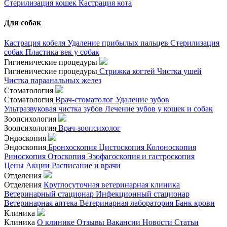
Стерилизация кошек
Кастрация кота
Для собак
Кастрация кобеля
Удаление прибылых пальцев
Стерилизация
собак
Пластика век у собак
Гигиенические процедуры
Гигиенические процедуры
Стрижка когтей
Чистка ушей
Чистка параанальных желез
Стоматология
Стоматология
Врач-стоматолог
Удаление зубов
Ультразвуковая чистка зубов
Лечение зубов у кошек и собак
Зоопсихология
Зоопсихология
Врач-зоопсихолог
Эндоскопия
Эндоскопия
Бронхоскопия
Цистоскопия
Колоноскопия
Риноскопия
Отоскопия
Эзофагоскопия и гастроскопия
Цены
Акции
Расписание и врачи
Отделения
Отделения
Круглосуточная ветеринарная клиника
Ветеринарный стационар
Инфекционный стационар
Ветеринарная аптека
Ветеринарная лаборатория
Банк крови
Клиника
Клиника
О клинике
Отзывы
Вакансии
Новости
Статьи