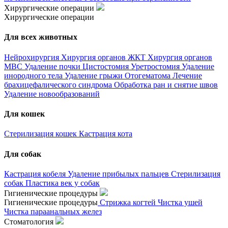
Хирургические операции
Хирургические операции
Для всех животных
Нейрохирургия
Хирургия органов ЖКТ
Хирургия органов
МВС
Удаление почки
Цистостомия
Уретростомия
Удаление
инородного тела
Удаление грыжи
Отогематома
Лечение
брахицефалического синдрома
Обработка ран и снятие швов
Удаление новообразований
Для кошек
Стерилизация кошек
Кастрация кота
Для собак
Кастрация кобеля
Удаление прибылых пальцев
Стерилизация
собак
Пластика век у собак
Гигиенические процедуры
Гигиенические процедуры
Стрижка когтей
Чистка ушей
Чистка параанальных желез
Стоматология