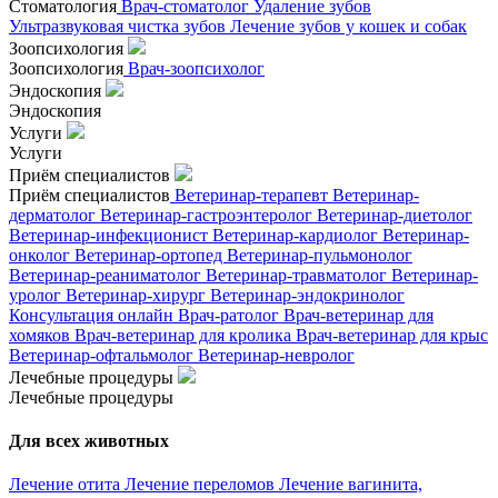
Стоматология
Врач-стоматолог
Удаление зубов
Ультразвуковая чистка зубов
Лечение зубов у кошек и собак
Зоопсихология
Зоопсихология
Врач-зоопсихолог
Эндоскопия
Эндоскопия
Услуги
Услуги
Приём специалистов
Приём специалистов
Ветеринар-терапевт
Ветеринар-
дерматолог
Ветеринар-гастроэнтеролог
Ветеринар-диетолог
Ветеринар-инфекционист
Ветеринар-кардиолог
Ветеринар-
онколог
Ветеринар-ортопед
Ветеринар-пульмонолог
Ветеринар-реаниматолог
Ветеринар-травматолог
Ветеринар-
уролог
Ветеринар-хирург
Ветеринар-эндокринолог
Консультация онлайн
Врач-ратолог
Врач-ветеринар для
хомяков
Врач-ветеринар для кролика
Врач-ветеринар для крыс
Ветеринар-офтальмолог
Ветеринар-невролог
Лечебные процедуры
Лечебные процедуры
Для всех животных
Лечение отита
Лечение переломов
Лечение вагинита,