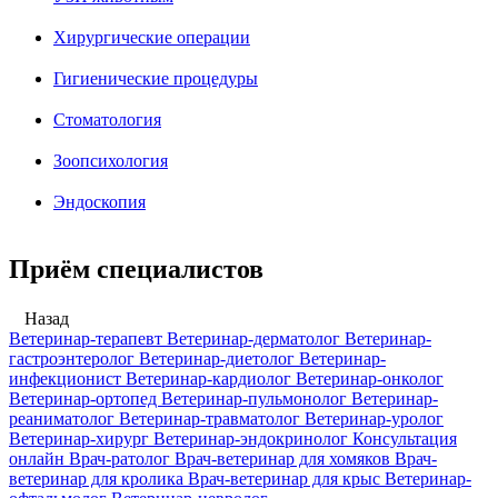
Хирургические операции
Гигиенические процедуры
Стоматология
Зоопсихология
Эндоскопия
Приём специалистов
Назад
Ветеринар-терапевт
Ветеринар-дерматолог
Ветеринар-
гастроэнтеролог
Ветеринар-диетолог
Ветеринар-
инфекционист
Ветеринар-кардиолог
Ветеринар-онколог
Ветеринар-ортопед
Ветеринар-пульмонолог
Ветеринар-
реаниматолог
Ветеринар-травматолог
Ветеринар-уролог
Ветеринар-хирург
Ветеринар-эндокринолог
Консультация
онлайн
Врач-ратолог
Врач-ветеринар для хомяков
Врач-
ветеринар для кролика
Врач-ветеринар для крыс
Ветеринар-