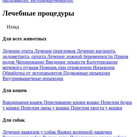
офтальмолог
Ветеринар-невролог
Лечебные процедуры
Назад
Для всех животных
Лечение отита
Лечение переломов
Лечение вагинита,
эндометрита, орхита
Лечение ложной беременности
Прием
родов
Чипирование
Введение лекарств
Катетеризация
мочевого пузыря
Помощь при отравлении
Инъекции
Обработка от эктопаразитов
Подкожные инъекции
Внутримышечные инъекции
Для кошек
Вакцинация кошек
Переливание крови кошке
Перелом бедра
у кошки
Перелом лапы у кошки
Перелом хвоста у кошки
Для собак
Лечение вывихов у собак
Вывих коленной чашечки