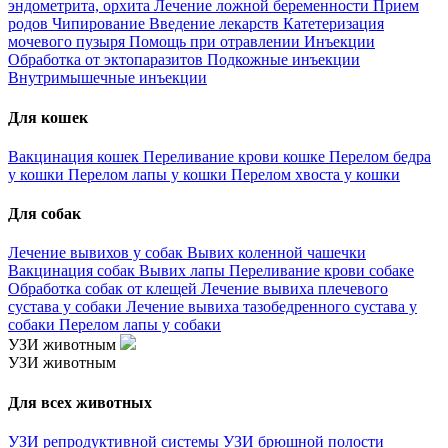
эндометрита, орхита
Лечение ложной беременности
Прием
родов
Чипирование
Введение лекарств
Катетеризация
мочевого пузыря
Помощь при отравлении
Инъекции
Обработка от эктопаразитов
Подкожные инъекции
Внутримышечные инъекции
Для кошек
Вакцинация кошек
Переливание крови кошке
Перелом бедра
у кошки
Перелом лапы у кошки
Перелом хвоста у кошки
Для собак
Лечение вывихов у собак
Вывих коленной чашечки
Вакцинация собак
Вывих лапы
Переливание крови собаке
Обработка собак от клещей
Лечение вывиха плечевого
сустава у собаки
Лечение вывиха тазобедренного сустава у
собаки
Перелом лапы у собаки
УЗИ животным
УЗИ животным
Для всех животных
УЗИ репродуктивной системы
УЗИ брюшной полости