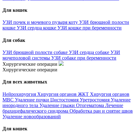
Для кошек
УЗИ почек и мочевого пузыря коту
УЗИ брюшной полости
кошке
УЗИ сердца кошке
УЗИ кошке при беременности
Для собак
УЗИ брюшной полости собаке
УЗИ сердца собаке
УЗИ
мочеполовой системы
УЗИ собаке при беременности
Хирургические операции
Хирургические операции
Для всех животных
Нейрохирургия
Хирургия органов ЖКТ
Хирургия органов
МВС
Удаление почки
Цистостомия
Уретростомия
Удаление
инородного тела
Удаление грыжи
Отогематома
Лечение
брахицефалического синдрома
Обработка ран и снятие швов
Удаление новообразований
Для кошек