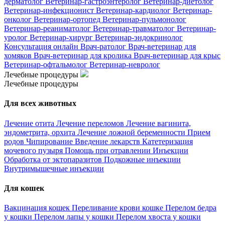
дерматолог
Ветеринар-гастроэнтеролог
Ветеринар-диетолог
Ветеринар-инфекционист
Ветеринар-кардиолог
Ветеринар-
онколог
Ветеринар-ортопед
Ветеринар-пульмонолог
Ветеринар-реаниматолог
Ветеринар-травматолог
Ветеринар-
уролог
Ветеринар-хирург
Ветеринар-эндокринолог
Консультация онлайн
Врач-ратолог
Врач-ветеринар для
хомяков
Врач-ветеринар для кролика
Врач-ветеринар для крыс
Ветеринар-офтальмолог
Ветеринар-невролог
Лечебные процедуры
Лечебные процедуры
Для всех животных
Лечение отита
Лечение переломов
Лечение вагинита,
эндометрита, орхита
Лечение ложной беременности
Прием
родов
Чипирование
Введение лекарств
Катетеризация
мочевого пузыря
Помощь при отравлении
Инъекции
Обработка от эктопаразитов
Подкожные инъекции
Внутримышечные инъекции
Для кошек
Вакцинация кошек
Переливание крови кошке
Перелом бедра
у кошки
Перелом лапы у кошки
Перелом хвоста у кошки