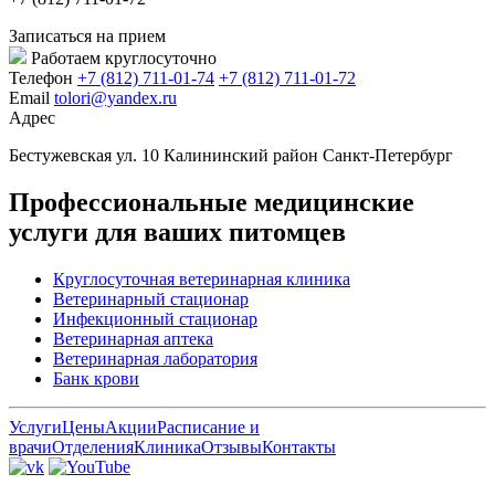
Записаться на прием
Работаем круглосуточно
Телефон
+7 (812) 711-01-74
+7 (812) 711-01-72
Email
tolori@yandex.ru
Адрес
Бестужевская ул. 10 Калининский район Санкт-Петербург
Профессиональные медицинские
услуги для ваших питомцев
Круглосуточная ветеринарная клиника
Ветеринарный стационар
Инфекционный стационар
Ветеринарная аптека
Ветеринарная лаборатория
Банк крови
Услуги
Цены
Акции
Расписание и
врачи
Отделения
Клиника
Отзывы
Контакты