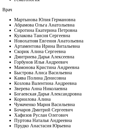
Врач
Мартынова Юлия Германовна
Абрамова Ольга Анатольевна
Сиротина Екатерина Петровна
Кулакова Таисия Сергеевна
Новохатняя Евгения Анатольевна
Артаментова Ирина Витальевна
Скорик Алина Сергеевна
Дмитриева Дарья Алексеевна
Горбунов Илья Андреевич
Мамонова Кристина Андреевна
Быстрова Алиса Васильевна
Каява Полина Денисовна
Козлова Валентина Андреевна
Зверева Анна Николаевна
Богаевская Дарья Александровна
Корнилова Алина
Чумаченко Мария Васильевна
Бочаров Дмитрий Сергеевич
Хафизов Руслан Олегович
Пуртова Наталья Андреевна
Прудко Анастасия Юрьевна