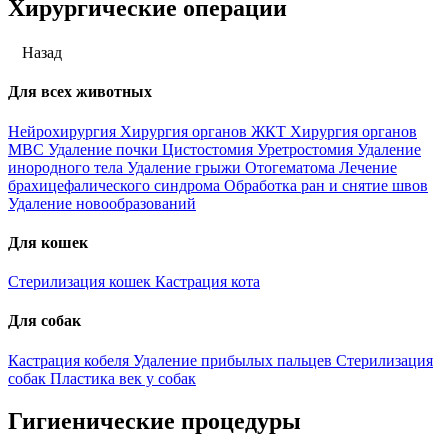
Хирургические операции
Назад
Для всех животных
Нейрохирургия
Хирургия органов ЖКТ
Хирургия органов
МВС
Удаление почки
Цистостомия
Уретростомия
Удаление
инородного тела
Удаление грыжи
Отогематома
Лечение
брахицефалического синдрома
Обработка ран и снятие швов
Удаление новообразований
Для кошек
Стерилизация кошек
Кастрация кота
Для собак
Кастрация кобеля
Удаление прибылых пальцев
Стерилизация
собак
Пластика век у собак
Гигиенические процедуры