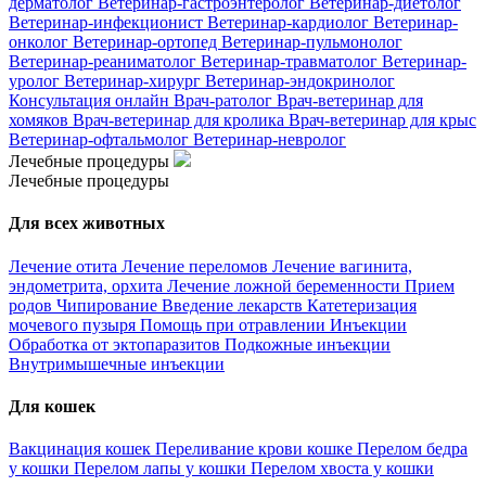
дерматолог
Ветеринар-гастроэнтеролог
Ветеринар-диетолог
Ветеринар-инфекционист
Ветеринар-кардиолог
Ветеринар-
онколог
Ветеринар-ортопед
Ветеринар-пульмонолог
Ветеринар-реаниматолог
Ветеринар-травматолог
Ветеринар-
уролог
Ветеринар-хирург
Ветеринар-эндокринолог
Консультация онлайн
Врач-ратолог
Врач-ветеринар для
хомяков
Врач-ветеринар для кролика
Врач-ветеринар для крыс
Ветеринар-офтальмолог
Ветеринар-невролог
Лечебные процедуры
Лечебные процедуры
Для всех животных
Лечение отита
Лечение переломов
Лечение вагинита,
эндометрита, орхита
Лечение ложной беременности
Прием
родов
Чипирование
Введение лекарств
Катетеризация
мочевого пузыря
Помощь при отравлении
Инъекции
Обработка от эктопаразитов
Подкожные инъекции
Внутримышечные инъекции
Для кошек
Вакцинация кошек
Переливание крови кошке
Перелом бедра
у кошки
Перелом лапы у кошки
Перелом хвоста у кошки