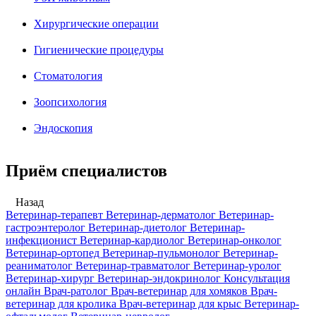
Хирургические операции
Гигиенические процедуры
Стоматология
Зоопсихология
Эндоскопия
Приём специалистов
Назад
Ветеринар-терапевт
Ветеринар-дерматолог
Ветеринар-
гастроэнтеролог
Ветеринар-диетолог
Ветеринар-
инфекционист
Ветеринар-кардиолог
Ветеринар-онколог
Ветеринар-ортопед
Ветеринар-пульмонолог
Ветеринар-
реаниматолог
Ветеринар-травматолог
Ветеринар-уролог
Ветеринар-хирург
Ветеринар-эндокринолог
Консультация
онлайн
Врач-ратолог
Врач-ветеринар для хомяков
Врач-
ветеринар для кролика
Врач-ветеринар для крыс
Ветеринар-