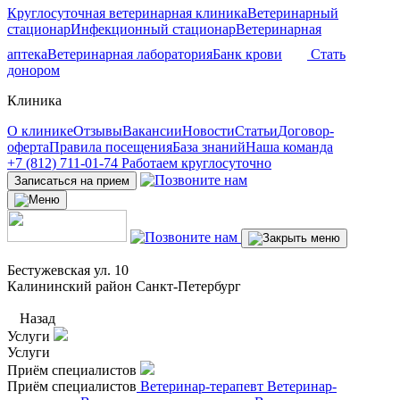
Круглосуточная ветеринарная клиника
Ветеринарный
стационар
Инфекционный стационар
Ветеринарная
аптека
Ветеринарная лаборатория
Банк крови
Стать
донором
Клиника
О клинике
Отзывы
Вакансии
Новости
Статьи
Договор-
оферта
Правила посещения
База знаний
Наша команда
+7 (812) 711-01-74
Работаем круглосуточно
Записаться на прием
Бестужевская ул. 10
Калининский район Санкт-Петербург
Назад
Услуги
Услуги
Приём специалистов
Приём специалистов
Ветеринар-терапевт
Ветеринар-