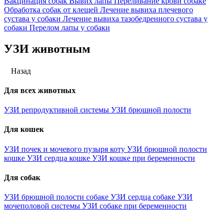
Вакцинация собак
Вывих лапы
Переливание крови собаке
Обработка собак от клещей
Лечение вывиха плечевого
сустава у собаки
Лечение вывиха тазобедренного сустава у
собаки
Перелом лапы у собаки
УЗИ животным
Назад
Для всех животных
УЗИ репродуктивной системы
УЗИ брюшной полости
Для кошек
УЗИ почек и мочевого пузыря коту
УЗИ брюшной полости
кошке
УЗИ сердца кошке
УЗИ кошке при беременности
Для собак
УЗИ брюшной полости собаке
УЗИ сердца собаке
УЗИ
мочеполовой системы
УЗИ собаке при беременности