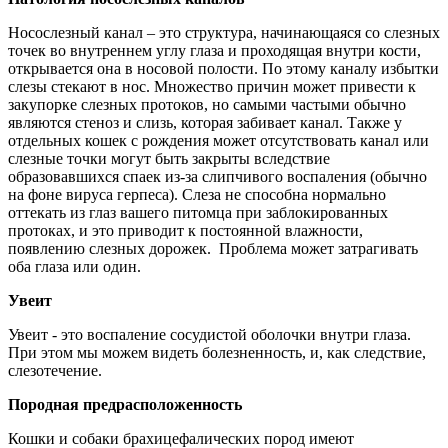
Носослезный канал – это структура, начинающаяся со слезных
точек во внутреннем углу глаза и проходящая внутри кости,
открывается она в носовой полости. По этому каналу избытки
слезы стекают в нос. Множество причин может привести к
закупорке слезных протоков, но самыми частыми обычно
являются стеноз и слизь, которая забивает канал. Также у
отдельных кошек с рождения может отсутствовать канал или
слезные точки могут быть закрыты вследствие
образовавшихся спаек из-за слипчивого воспаления (обычно
на фоне вируса герпеса). Слеза не способна нормально
оттекать из глаз вашего питомца при заблокированных
протоках, и это приводит к постоянной влажности,
появлению слезных дорожек. Проблема может затрагивать
оба глаза или один.
Увеит
Увеит - это воспаление сосудистой оболочки внутри глаза.
При этом мы можем видеть болезненность, и, как следствие,
слезотечение.
Породная предрасположенность
Кошки и собаки брахицефалических пород имеют