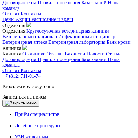
Договор-оферта
Правила посещения
База знаний
Наша
команда
Отзывы
Контакты
Цены
Акции
Расписание и врачи
Отделения
Отделения
Круглосуточная ветеринарная клиника
Ветеринарный стационар
Инфекционный стационар
Ветеринарная аптека
Ветеринарная лаборатория
Банк крови
Клиника
Клиника
О клинике
Отзывы
Вакансии
Новости
Статьи
Договор-оферта
Правила посещения
База знаний
Наша
команда
Отзывы
Контакты
+7 (812) 711-01-74
Работаем круглосуточно
Записаться на прием
Приём специалистов
Лечебные процедуры
УЗИ животным