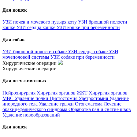
Для кошек
УЗИ почек и мочевого пузыря коту
УЗИ брюшной полости
кошке
УЗИ сердца кошке
УЗИ кошке при беременности
Для собак
УЗИ брюшной полости собаке
УЗИ сердца собаке
УЗИ
мочеполовой системы
УЗИ собаке при беременности
Хирургические операции
Хирургические операции
Для всех животных
Нейрохирургия
Хирургия органов ЖКТ
Хирургия органов
МВС
Удаление почки
Цистостомия
Уретростомия
Удаление
инородного тела
Удаление грыжи
Отогематома
Лечение
брахицефалического синдрома
Обработка ран и снятие швов
Удаление новообразований
Для кошек