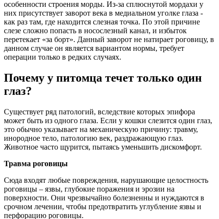
особенности строения морды. Из-за сплюснутой мордахи у
них присутствует заворот века в медиальном уголке глаза -
как раз там, где находится слезная точка. По этой причине
слезе сложно попасть в носослезный канал, и избыток
перетекает «за борт». Данный заворот не натирает роговицу, в
данном случае он является вариантом нормы, требует
операции только в редких случаях.
Почему у питомца течет только один
глаз?
Существует ряд патологий, вследствие которых эпифора
может быть из одного глаза. Если у кошки слезится один глаз,
это обычно указывает на механическую причину: травму,
инородное тело, патологию век, раздражающую глаз.
Животное часто щурится, пытаясь уменьшить дискомфорт.
Травма роговицы
Сюда входят любые повреждения, нарушающие целостность
роговицы – язвы, глубокие поражения и эрозии на
поверхности. Они чрезвычайно болезненны и нуждаются в
срочном лечении, чтобы предотвратить углубление язвы и
перфорацию роговицы.