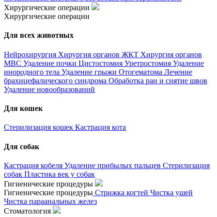
Хирургические операции
Хирургические операции
Для всех животных
Нейрохирургия
Хирургия органов ЖКТ
Хирургия органов
МВС
Удаление почки
Цистостомия
Уретростомия
Удаление
инородного тела
Удаление грыжи
Отогематома
Лечение
брахицефалического синдрома
Обработка ран и снятие швов
Удаление новообразований
Для кошек
Стерилизация кошек
Кастрация кота
Для собак
Кастрация кобеля
Удаление прибылых пальцев
Стерилизация
собак
Пластика век у собак
Гигиенические процедуры
Гигиенические процедуры
Стрижка когтей
Чистка ушей
Чистка параанальных желез
Стоматология