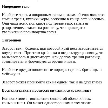
Инородное тело
Наиболее частым инородным телом в глазах обычно являются
семена травы, кусочки коры, особенно в конце лета и осенью.
Они чаще всего попадают под третье веко, вызывая
раздражение, а также на роговицу, что приводит к
увеличению производства слезы.
Энтропион
Заворот век – болезнь, при которой край века заворачивается
внутрь глаза. При этом край века и шерсть трут роговицу, что
вызывает боль и дискомфорт. При долгом трении роговица
травмируется и формируются эрозии и язвы.
Наиболее предрасположенные породы: сфинкс, британцы и
мейн-куны.
Заворот может произойти как на одном, так и на двух глазах
Воспалительные процессы внутри и снаружи глаза
Конъюнктивит - воспаление слизистой оболочки век,
конъюнктивы. Он может односторонним в том числе.