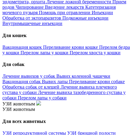
эндометрита, орхита
Лечение ложной беременности
Прием
родов
Чипирование
Введение лекарств
Катетеризация
мочевого пузыря
Помощь при отравлении
Инъекции
Обработка от эктопаразитов
Подкожные инъекции
Внутримышечные инъекции
Для кошек
Вакцинация кошек
Переливание крови кошке
Перелом бедра
у кошки
Перелом лапы у кошки
Перелом хвоста у кошки
Для собак
Лечение вывихов у собак
Вывих коленной чашечки
Вакцинация собак
Вывих лапы
Переливание крови собаке
Обработка собак от клещей
Лечение вывиха плечевого
сустава у собаки
Лечение вывиха тазобедренного сустава у
собаки
Перелом лапы у собаки
УЗИ животным
УЗИ животным
Для всех животных
УЗИ репродуктивной системы
УЗИ брюшной полости