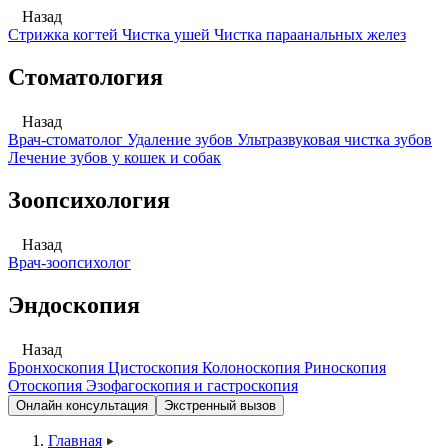
Назад
Стрижка когтей
Чистка ушей
Чистка параанальных желез
Стоматология
Назад
Врач-стоматолог
Удаление зубов
Ультразвуковая чистка зубов
Лечение зубов у кошек и собак
Зоопсихология
Назад
Врач-зоопсихолог
Эндоскопия
Назад
Бронхоскопия
Цистоскопия
Колоноскопия
Риноскопия
Отоскопия
Эзофагоскопия и гастроскопия
Онлайн консультация
Экстренный вызов
Главная