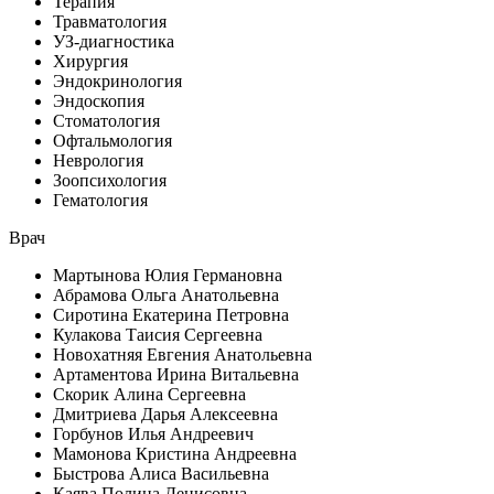
Терапия
Травматология
УЗ-диагностика
Хирургия
Эндокринология
Эндоскопия
Стоматология
Офтальмология
Неврология
Зоопсихология
Гематология
Врач
Мартынова Юлия Германовна
Абрамова Ольга Анатольевна
Сиротина Екатерина Петровна
Кулакова Таисия Сергеевна
Новохатняя Евгения Анатольевна
Артаментова Ирина Витальевна
Скорик Алина Сергеевна
Дмитриева Дарья Алексеевна
Горбунов Илья Андреевич
Мамонова Кристина Андреевна
Быстрова Алиса Васильевна
Каява Полина Денисовна