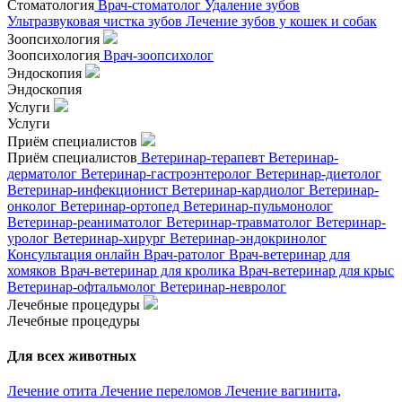
Стоматология
Врач-стоматолог
Удаление зубов
Ультразвуковая чистка зубов
Лечение зубов у кошек и собак
Зоопсихология
Зоопсихология
Врач-зоопсихолог
Эндоскопия
Эндоскопия
Услуги
Услуги
Приём специалистов
Приём специалистов
Ветеринар-терапевт
Ветеринар-
дерматолог
Ветеринар-гастроэнтеролог
Ветеринар-диетолог
Ветеринар-инфекционист
Ветеринар-кардиолог
Ветеринар-
онколог
Ветеринар-ортопед
Ветеринар-пульмонолог
Ветеринар-реаниматолог
Ветеринар-травматолог
Ветеринар-
уролог
Ветеринар-хирург
Ветеринар-эндокринолог
Консультация онлайн
Врач-ратолог
Врач-ветеринар для
хомяков
Врач-ветеринар для кролика
Врач-ветеринар для крыс
Ветеринар-офтальмолог
Ветеринар-невролог
Лечебные процедуры
Лечебные процедуры
Для всех животных
Лечение отита
Лечение переломов
Лечение вагинита,