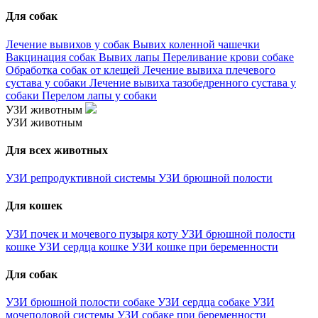
Для собак
Лечение вывихов у собак
Вывих коленной чашечки
Вакцинация собак
Вывих лапы
Переливание крови собаке
Обработка собак от клещей
Лечение вывиха плечевого
сустава у собаки
Лечение вывиха тазобедренного сустава у
собаки
Перелом лапы у собаки
УЗИ животным
УЗИ животным
Для всех животных
УЗИ репродуктивной системы
УЗИ брюшной полости
Для кошек
УЗИ почек и мочевого пузыря коту
УЗИ брюшной полости
кошке
УЗИ сердца кошке
УЗИ кошке при беременности
Для собак
УЗИ брюшной полости собаке
УЗИ сердца собаке
УЗИ
мочеполовой системы
УЗИ собаке при беременности