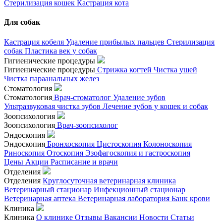
Стерилизация кошек
Кастрация кота
Для собак
Кастрация кобеля
Удаление прибылых пальцев
Стерилизация
собак
Пластика век у собак
Гигиенические процедуры
Гигиенические процедуры
Стрижка когтей
Чистка ушей
Чистка параанальных желез
Стоматология
Стоматология
Врач-стоматолог
Удаление зубов
Ультразвуковая чистка зубов
Лечение зубов у кошек и собак
Зоопсихология
Зоопсихология
Врач-зоопсихолог
Эндоскопия
Эндоскопия
Бронхоскопия
Цистоскопия
Колоноскопия
Риноскопия
Отоскопия
Эзофагоскопия и гастроскопия
Цены
Акции
Расписание и врачи
Отделения
Отделения
Круглосуточная ветеринарная клиника
Ветеринарный стационар
Инфекционный стационар
Ветеринарная аптека
Ветеринарная лаборатория
Банк крови
Клиника
Клиника
О клинике
Отзывы
Вакансии
Новости
Статьи