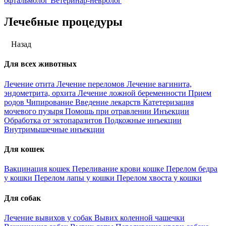
офтальмолог
Ветеринар-невролог
Лечебные процедуры
Назад
Для всех животных
Лечение отита
Лечение переломов
Лечение вагинита,
эндометрита, орхита
Лечение ложной беременности
Прием
родов
Чипирование
Введение лекарств
Катетеризация
мочевого пузыря
Помощь при отравлении
Инъекции
Обработка от эктопаразитов
Подкожные инъекции
Внутримышечные инъекции
Для кошек
Вакцинация кошек
Переливание крови кошке
Перелом бедра
у кошки
Перелом лапы у кошки
Перелом хвоста у кошки
Для собак
Лечение вывихов у собак
Вывих коленной чашечки