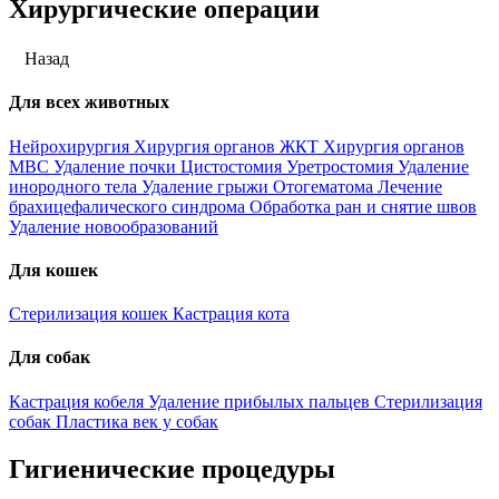
Хирургические операции
Назад
Для всех животных
Нейрохирургия
Хирургия органов ЖКТ
Хирургия органов
МВС
Удаление почки
Цистостомия
Уретростомия
Удаление
инородного тела
Удаление грыжи
Отогематома
Лечение
брахицефалического синдрома
Обработка ран и снятие швов
Удаление новообразований
Для кошек
Стерилизация кошек
Кастрация кота
Для собак
Кастрация кобеля
Удаление прибылых пальцев
Стерилизация
собак
Пластика век у собак
Гигиенические процедуры