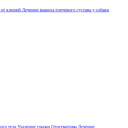
 от клещей
Лечение вывиха плечевого сустава у собаки
ого тела
Удаление грыжи
Отогематома
Лечение