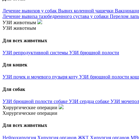
Лечение вывихов у собак
Вывих коленной чашечки
Вакцинаци
Лечение вывиха тазобедренного сустава у собаки
Перелом лапы
УЗИ животным
УЗИ животным
Для всех животных
УЗИ репродуктивной системы
УЗИ брюшной полости
Для кошек
УЗИ почек и мочевого пузыря коту
УЗИ брюшной полости ко
Для собак
УЗИ брюшной полости собаке
УЗИ сердца собаке
УЗИ мочепол
Хирургические операции
Хирургические операции
Для всех животных
Нейрохирургия
Хирургия органов ЖКТ
Хирургия органов М