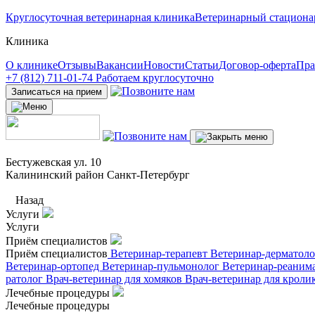
Круглосуточная ветеринарная клиника
Ветеринарный стациона
Клиника
О клинике
Отзывы
Вакансии
Новости
Статьи
Договор-оферта
Пра
+7 (812) 711-01-74
Работаем круглосуточно
Записаться на прием
Бестужевская ул. 10
Калининский район Санкт-Петербург
Назад
Услуги
Услуги
Приём специалистов
Приём специалистов
Ветеринар-терапевт
Ветеринар-дерматол
Ветеринар-ортопед
Ветеринар-пульмонолог
Ветеринар-реаним
ратолог
Врач-ветеринар для хомяков
Врач-ветеринар для кроли
Лечебные процедуры
Лечебные процедуры