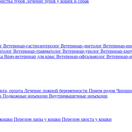
 чистка зубов
Лечение зубов у кошек и собак
ог
Ветеринар-гастроэнтеролог
Ветеринар-диетолог
Ветеринар-и
атолог
Ветеринар-травматолог
Ветеринар-уролог
Ветеринар-хир
ка
Врач-ветеринар для крыс
Ветеринар-офтальмолог
Ветеринар-н
ита, орхита
Лечение ложной беременности
Прием родов
Чипиро
ов
Подкожные инъекции
Внутримышечные инъекции
 кошки
Перелом лапы у кошки
Перелом хвоста у кошки