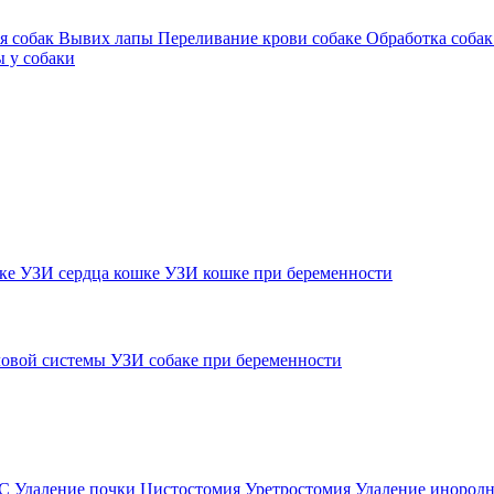
я собак
Вывих лапы
Переливание крови собаке
Обработка собак
 у собаки
шке
УЗИ сердца кошке
УЗИ кошке при беременности
овой системы
УЗИ собаке при беременности
ВС
Удаление почки
Цистостомия
Уретростомия
Удаление инородн