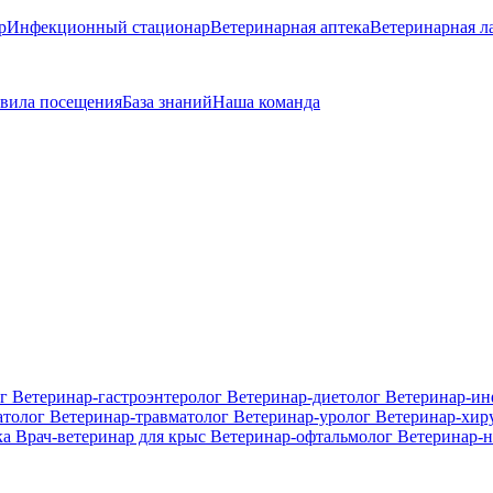
р
Инфекционный стационар
Ветеринарная аптека
Ветеринарная л
вила посещения
База знаний
Наша команда
ог
Ветеринар-гастроэнтеролог
Ветеринар-диетолог
Ветеринар-и
атолог
Ветеринар-травматолог
Ветеринар-уролог
Ветеринар-хир
ка
Врач-ветеринар для крыс
Ветеринар-офтальмолог
Ветеринар-н