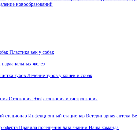
аление новообразований
обак
Пластика век у собак
а параанальных желез
 чистка зубов
Лечение зубов у кошек и собак
опия
Отоскопия
Эзофагоскопия и гастроскопия
й стационар
Инфекционный стационар
Ветеринарная аптека
Ве
р-оферта
Правила посещения
База знаний
Наша команда