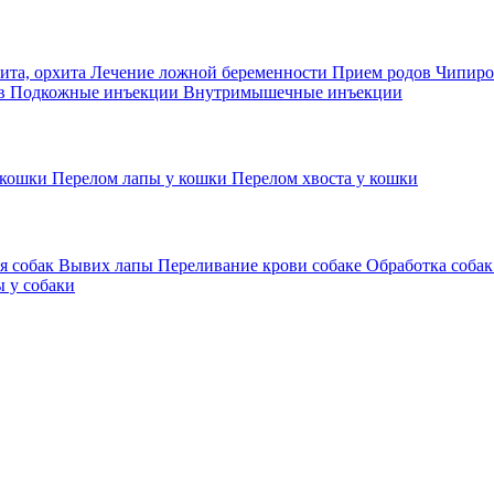
ита, орхита
Лечение ложной беременности
Прием родов
Чипиро
ов
Подкожные инъекции
Внутримышечные инъекции
 кошки
Перелом лапы у кошки
Перелом хвоста у кошки
я собак
Вывих лапы
Переливание крови собаке
Обработка собак
 у собаки