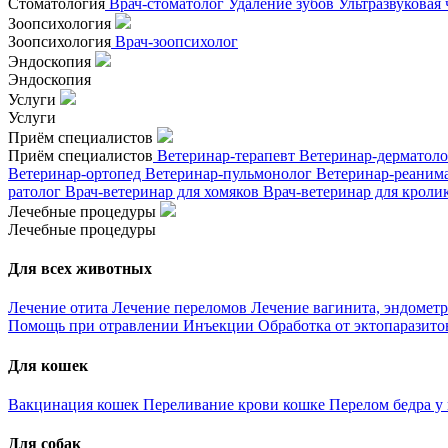
Стоматология
Врач-стоматолог
Удаление зубов
Ультразвуковая
Зоопсихология
Зоопсихология
Врач-зоопсихолог
Эндоскопия
Эндоскопия
Услуги
Услуги
Приём специалистов
Приём специалистов
Ветеринар-терапевт
Ветеринар-дерматол
Ветеринар-ортопед
Ветеринар-пульмонолог
Ветеринар-реаним
ратолог
Врач-ветеринар для хомяков
Врач-ветеринар для кроли
Лечебные процедуры
Лечебные процедуры
Для всех животных
Лечение отита
Лечение переломов
Лечение вагинита, эндометр
Помощь при отравлении
Инъекции
Обработка от эктопаразит
Для кошек
Вакцинация кошек
Переливание крови кошке
Перелом бедра у
Для собак