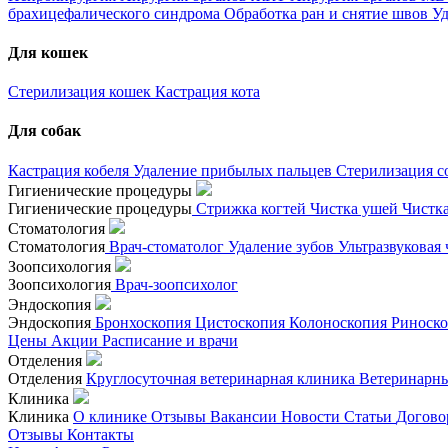
брахицефалического синдрома
Обработка ран и снятие швов
Уд
Для кошек
Стерилизация кошек
Кастрация кота
Для собак
Кастрация кобеля
Удаление прибылых пальцев
Стерилизация с
Гигиенические процедуры
Гигиенические процедуры
Стрижка когтей
Чистка ушей
Чистк
Стоматология
Стоматология
Врач-стоматолог
Удаление зубов
Ультразвуковая
Зоопсихология
Зоопсихология
Врач-зоопсихолог
Эндоскопия
Эндоскопия
Бронхоскопия
Цистоскопия
Колоноскопия
Риноск
Цены
Акции
Расписание и врачи
Отделения
Отделения
Круглосуточная ветеринарная клиника
Ветеринарны
Клиника
Клиника
О клинике
Отзывы
Вакансии
Новости
Статьи
Догово
Отзывы
Контакты