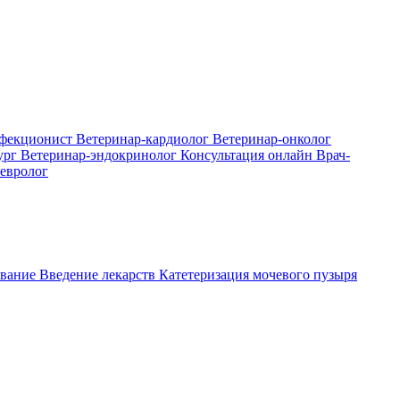
нфекционист
Ветеринар-кардиолог
Ветеринар-онколог
ург
Ветеринар-эндокринолог
Консультация онлайн
Врач-
евролог
вание
Введение лекарств
Катетеризация мочевого пузыря