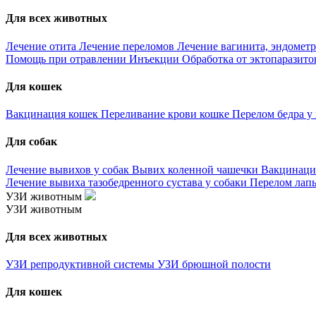
Для всех животных
Лечение отита
Лечение переломов
Лечение вагинита, эндометр
Помощь при отравлении
Инъекции
Обработка от эктопаразит
Для кошек
Вакцинация кошек
Переливание крови кошке
Перелом бедра у
Для собак
Лечение вывихов у собак
Вывих коленной чашечки
Вакцинаци
Лечение вывиха тазобедренного сустава у собаки
Перелом лапы
УЗИ животным
УЗИ животным
Для всех животных
УЗИ репродуктивной системы
УЗИ брюшной полости
Для кошек