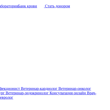
аборатория
Банк крови
Стать донором
нфекционист
Ветеринар-кардиолог
Ветеринар-онколог
ург
Ветеринар-эндокринолог
Консультация онлайн
Врач-
евролог