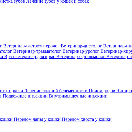
 чистка зубов
Лечение зубов у кошек и собак
ог
Ветеринар-гастроэнтеролог
Ветеринар-диетолог
Ветеринар-и
атолог
Ветеринар-травматолог
Ветеринар-уролог
Ветеринар-хир
ка
Врач-ветеринар для крыс
Ветеринар-офтальмолог
Ветеринар-н
ита, орхита
Лечение ложной беременности
Прием родов
Чипиро
ов
Подкожные инъекции
Внутримышечные инъекции
 кошки
Перелом лапы у кошки
Перелом хвоста у кошки