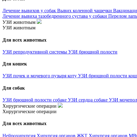
Лечение вывихов у собак
Вывих коленной чашечки
Вакцинаци
Лечение вывиха тазобедренного сустава у собаки
Перелом лапы
УЗИ животным
УЗИ животным
Для всех животных
УЗИ репродуктивной системы
УЗИ брюшной полости
Для кошек
УЗИ почек и мочевого пузыря коту
УЗИ брюшной полости ко
Для собак
УЗИ брюшной полости собаке
УЗИ сердца собаке
УЗИ мочепол
Хирургические операции
Хирургические операции
Для всех животных
Нейрохирургия
Хирургия органов ЖКТ
Хирургия органов М