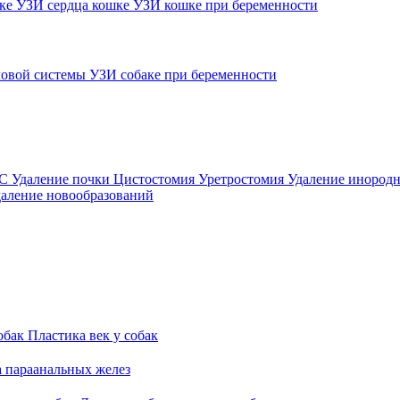
шке
УЗИ сердца кошке
УЗИ кошке при беременности
овой системы
УЗИ собаке при беременности
ВС
Удаление почки
Цистостомия
Уретростомия
Удаление инородн
аление новообразований
обак
Пластика век у собак
а параанальных желез