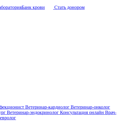
аборатория
Банк крови
Стать донором
нфекционист
Ветеринар-кардиолог
Ветеринар-онколог
ург
Ветеринар-эндокринолог
Консультация онлайн
Врач-
евролог