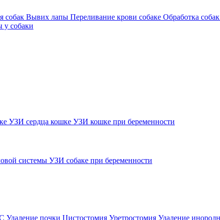
я собак
Вывих лапы
Переливание крови собаке
Обработка собак
 у собаки
шке
УЗИ сердца кошке
УЗИ кошке при беременности
овой системы
УЗИ собаке при беременности
ВС
Удаление почки
Цистостомия
Уретростомия
Удаление инородн