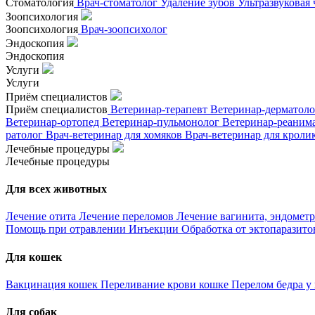
Стоматология
Врач-стоматолог
Удаление зубов
Ультразвуковая
Зоопсихология
Зоопсихология
Врач-зоопсихолог
Эндоскопия
Эндоскопия
Услуги
Услуги
Приём специалистов
Приём специалистов
Ветеринар-терапевт
Ветеринар-дерматол
Ветеринар-ортопед
Ветеринар-пульмонолог
Ветеринар-реаним
ратолог
Врач-ветеринар для хомяков
Врач-ветеринар для кроли
Лечебные процедуры
Лечебные процедуры
Для всех животных
Лечение отита
Лечение переломов
Лечение вагинита, эндометр
Помощь при отравлении
Инъекции
Обработка от эктопаразит
Для кошек
Вакцинация кошек
Переливание крови кошке
Перелом бедра у
Для собак