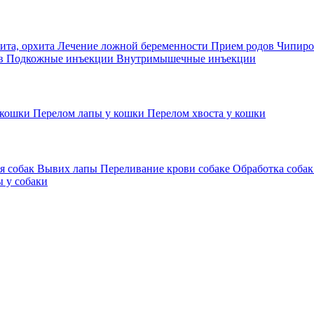
ита, орхита
Лечение ложной беременности
Прием родов
Чипиро
ов
Подкожные инъекции
Внутримышечные инъекции
 кошки
Перелом лапы у кошки
Перелом хвоста у кошки
я собак
Вывих лапы
Переливание крови собаке
Обработка собак
 у собаки