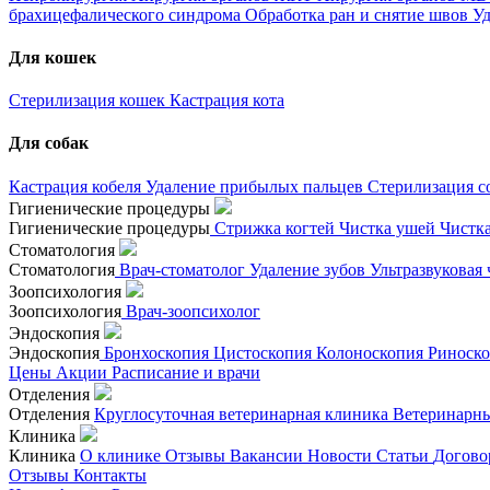
брахицефалического синдрома
Обработка ран и снятие швов
Уд
Для кошек
Стерилизация кошек
Кастрация кота
Для собак
Кастрация кобеля
Удаление прибылых пальцев
Стерилизация с
Гигиенические процедуры
Гигиенические процедуры
Стрижка когтей
Чистка ушей
Чистк
Стоматология
Стоматология
Врач-стоматолог
Удаление зубов
Ультразвуковая
Зоопсихология
Зоопсихология
Врач-зоопсихолог
Эндоскопия
Эндоскопия
Бронхоскопия
Цистоскопия
Колоноскопия
Риноск
Цены
Акции
Расписание и врачи
Отделения
Отделения
Круглосуточная ветеринарная клиника
Ветеринарны
Клиника
Клиника
О клинике
Отзывы
Вакансии
Новости
Статьи
Догово
Отзывы
Контакты