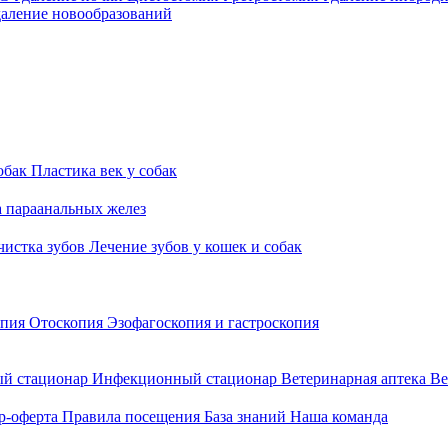
аление новообразований
обак
Пластика век у собак
а параанальных желез
 чистка зубов
Лечение зубов у кошек и собак
опия
Отоскопия
Эзофагоскопия и гастроскопия
й стационар
Инфекционный стационар
Ветеринарная аптека
Ве
р-оферта
Правила посещения
База знаний
Наша команда