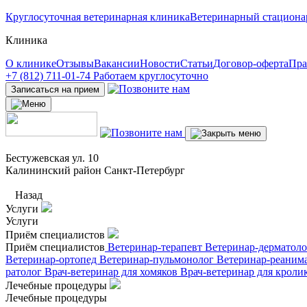
Круглосуточная ветеринарная клиника
Ветеринарный стациона
Клиника
О клинике
Отзывы
Вакансии
Новости
Статьи
Договор-оферта
Пра
+7 (812) 711-01-74
Работаем круглосуточно
Записаться на прием
Бестужевская ул. 10
Калининский район Санкт-Петербург
Назад
Услуги
Услуги
Приём специалистов
Приём специалистов
Ветеринар-терапевт
Ветеринар-дерматол
Ветеринар-ортопед
Ветеринар-пульмонолог
Ветеринар-реаним
ратолог
Врач-ветеринар для хомяков
Врач-ветеринар для кроли
Лечебные процедуры
Лечебные процедуры