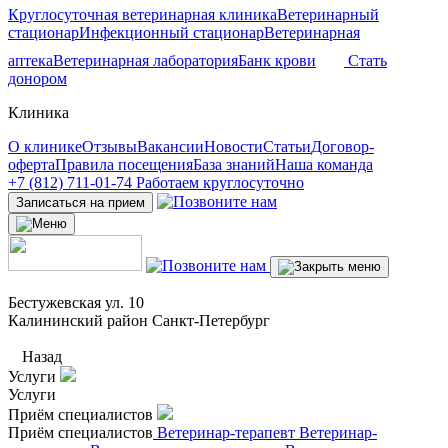
Круглосуточная ветеринарная клиника
Ветеринарный
стационар
Инфекционный стационар
Ветеринарная
аптека
Ветеринарная лаборатория
Банк крови
Стать
донором
Клиника
О клинике
Отзывы
Вакансии
Новости
Статьи
Договор-
оферта
Правила посещения
База знаний
Наша команда
+7 (812) 711-01-74
Работаем круглосуточно
Записаться на прием
Бестужевская ул. 10
Калининский район Санкт-Петербург
Назад
Услуги
Услуги
Приём специалистов
Приём специалистов
Ветеринар-терапевт
Ветеринар-