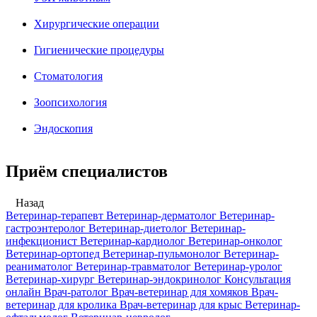
Хирургические операции
Гигиенические процедуры
Стоматология
Зоопсихология
Эндоскопия
Приём специалистов
Назад
Ветеринар-терапевт
Ветеринар-дерматолог
Ветеринар-
гастроэнтеролог
Ветеринар-диетолог
Ветеринар-
инфекционист
Ветеринар-кардиолог
Ветеринар-онколог
Ветеринар-ортопед
Ветеринар-пульмонолог
Ветеринар-
реаниматолог
Ветеринар-травматолог
Ветеринар-уролог
Ветеринар-хирург
Ветеринар-эндокринолог
Консультация
онлайн
Врач-ратолог
Врач-ветеринар для хомяков
Врач-
ветеринар для кролика
Врач-ветеринар для крыс
Ветеринар-