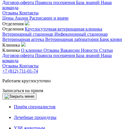
Договор-оферта
Правила посещения
База знаний
Наша
команда
Отзывы
Контакты
Цены
Акции
Расписание и врачи
Отделения
Отделения
Круглосуточная ветеринарная клиника
Ветеринарный стационар
Инфекционный стационар
Ветеринарная аптека
Ветеринарная лаборатория
Банк крови
Клиника
Клиника
О клинике
Отзывы
Вакансии
Новости
Статьи
Договор-оферта
Правила посещения
База знаний
Наша
команда
Отзывы
Контакты
+7 (812) 711-01-74
Работаем круглосуточно
Записаться на прием
Приём специалистов
Лечебные процедуры
УЗИ животным