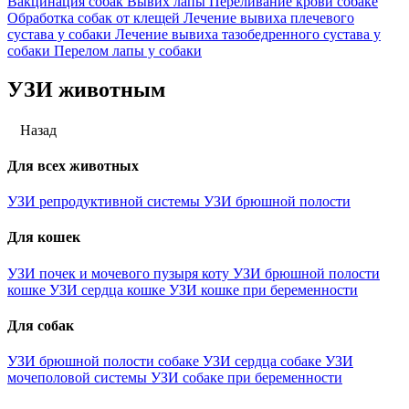
Вакцинация собак
Вывих лапы
Переливание крови собаке
Обработка собак от клещей
Лечение вывиха плечевого
сустава у собаки
Лечение вывиха тазобедренного сустава у
собаки
Перелом лапы у собаки
УЗИ животным
Назад
Для всех животных
УЗИ репродуктивной системы
УЗИ брюшной полости
Для кошек
УЗИ почек и мочевого пузыря коту
УЗИ брюшной полости
кошке
УЗИ сердца кошке
УЗИ кошке при беременности
Для собак
УЗИ брюшной полости собаке
УЗИ сердца собаке
УЗИ
мочеполовой системы
УЗИ собаке при беременности