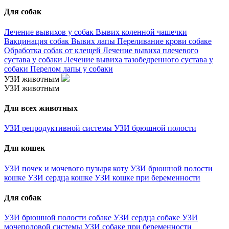
Для собак
Лечение вывихов у собак
Вывих коленной чашечки
Вакцинация собак
Вывих лапы
Переливание крови собаке
Обработка собак от клещей
Лечение вывиха плечевого
сустава у собаки
Лечение вывиха тазобедренного сустава у
собаки
Перелом лапы у собаки
УЗИ животным
УЗИ животным
Для всех животных
УЗИ репродуктивной системы
УЗИ брюшной полости
Для кошек
УЗИ почек и мочевого пузыря коту
УЗИ брюшной полости
кошке
УЗИ сердца кошке
УЗИ кошке при беременности
Для собак
УЗИ брюшной полости собаке
УЗИ сердца собаке
УЗИ
мочеполовой системы
УЗИ собаке при беременности