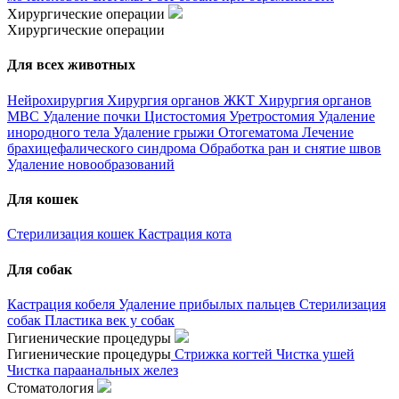
Хирургические операции
Хирургические операции
Для всех животных
Нейрохирургия
Хирургия органов ЖКТ
Хирургия органов
МВС
Удаление почки
Цистостомия
Уретростомия
Удаление
инородного тела
Удаление грыжи
Отогематома
Лечение
брахицефалического синдрома
Обработка ран и снятие швов
Удаление новообразований
Для кошек
Стерилизация кошек
Кастрация кота
Для собак
Кастрация кобеля
Удаление прибылых пальцев
Стерилизация
собак
Пластика век у собак
Гигиенические процедуры
Гигиенические процедуры
Стрижка когтей
Чистка ушей
Чистка параанальных желез
Стоматология