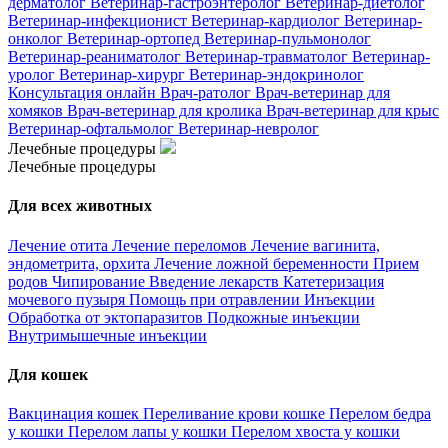
дерматолог
Ветеринар-гастроэнтеролог
Ветеринар-диетолог
Ветеринар-инфекционист
Ветеринар-кардиолог
Ветеринар-
онколог
Ветеринар-ортопед
Ветеринар-пульмонолог
Ветеринар-реаниматолог
Ветеринар-травматолог
Ветеринар-
уролог
Ветеринар-хирург
Ветеринар-эндокринолог
Консультация онлайн
Врач-ратолог
Врач-ветеринар для
хомяков
Врач-ветеринар для кролика
Врач-ветеринар для крыс
Ветеринар-офтальмолог
Ветеринар-невролог
Лечебные процедуры
Лечебные процедуры
Для всех животных
Лечение отита
Лечение переломов
Лечение вагинита,
эндометрита, орхита
Лечение ложной беременности
Прием
родов
Чипирование
Введение лекарств
Катетеризация
мочевого пузыря
Помощь при отравлении
Инъекции
Обработка от эктопаразитов
Подкожные инъекции
Внутримышечные инъекции
Для кошек
Вакцинация кошек
Переливание крови кошке
Перелом бедра
у кошки
Перелом лапы у кошки
Перелом хвоста у кошки