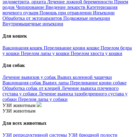
эндометрита, орхита
Лечение ложной беременности
Прием
родов
Чипирование
Введение лекарств
Катетеризация
мочевого пузыря
Помощь при отравлении
Инъекции
Обработка от эктопаразитов
Подкожные инъекции
Внутримышечные инъекции
Для кошек
Вакцинация кошек
Переливание крови кошке
Перелом бедра
у кошки
Перелом лапы у кошки
Перелом хвоста у кошки
Для собак
Лечение вывихов у собак
Вывих коленной чашечки
Вакцинация собак
Вывих лапы
Переливание крови собаке
Обработка собак от клещей
Лечение вывиха плечевого
сустава у собаки
Лечение вывиха тазобедренного сустава у
собаки
Перелом лапы у собаки
УЗИ животным
УЗИ животным
Для всех животных
УЗИ репродуктивной системы
УЗИ брюшной полости