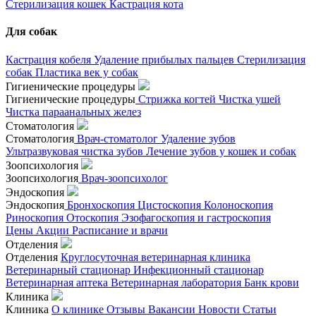
Стерилизация кошек
Кастрация кота
Для собак
Кастрация кобеля
Удаление прибылых пальцев
Стерилизация
собак
Пластика век у собак
Гигиенические процедуры
Гигиенические процедуры
Стрижка когтей
Чистка ушей
Чистка параанальных желез
Стоматология
Стоматология
Врач-стоматолог
Удаление зубов
Ультразвуковая чистка зубов
Лечение зубов у кошек и собак
Зоопсихология
Зоопсихология
Врач-зоопсихолог
Эндоскопия
Эндоскопия
Бронхоскопия
Цистоскопия
Колоноскопия
Риноскопия
Отоскопия
Эзофагоскопия и гастроскопия
Цены
Акции
Расписание и врачи
Отделения
Отделения
Круглосуточная ветеринарная клиника
Ветеринарный стационар
Инфекционный стационар
Ветеринарная аптека
Ветеринарная лаборатория
Банк крови
Клиника
Клиника
О клинике
Отзывы
Вакансии
Новости
Статьи