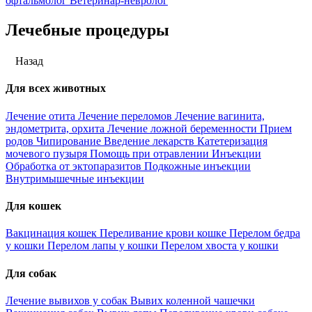
офтальмолог
Ветеринар-невролог
Лечебные процедуры
Назад
Для всех животных
Лечение отита
Лечение переломов
Лечение вагинита,
эндометрита, орхита
Лечение ложной беременности
Прием
родов
Чипирование
Введение лекарств
Катетеризация
мочевого пузыря
Помощь при отравлении
Инъекции
Обработка от эктопаразитов
Подкожные инъекции
Внутримышечные инъекции
Для кошек
Вакцинация кошек
Переливание крови кошке
Перелом бедра
у кошки
Перелом лапы у кошки
Перелом хвоста у кошки
Для собак
Лечение вывихов у собак
Вывих коленной чашечки