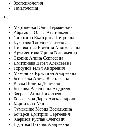
Зоопсихология
Гематология
Врач
Мартынова Юлия Германовна
Абрамова Ольга Анатольевна
Сиротина Екатерина Петровна
Кулакова Таисия Сергеевна
Новохатняя Евгения Анатольевна
Артаментова Ирина Витальевна
Скорик Алина Сергеевна
Дмитриева Дарья Алексеевна
Горбунов Илья Андреевич
Мамонова Кристина Андреевна
Быстрова Алиса Васильевна
Каява Полина Денисовна
Козлова Валентина Андреевна
Зверева Анна Николаевна
Богаевская Дарья Александровна
Корнилова Алина
Чумаченко Мария Васильевна
Бочаров Дмитрий Сергеевич
Хафизов Руслан Олегович
Пуртова Наталья Андреевна