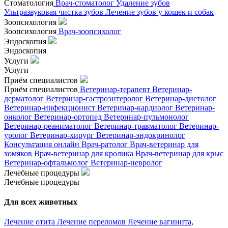
Стоматология
Врач-стоматолог
Удаление зубов
Ультразвуковая чистка зубов
Лечение зубов у кошек и собак
Зоопсихология
Зоопсихология
Врач-зоопсихолог
Эндоскопия
Эндоскопия
Услуги
Услуги
Приём специалистов
Приём специалистов
Ветеринар-терапевт
Ветеринар-
дерматолог
Ветеринар-гастроэнтеролог
Ветеринар-диетолог
Ветеринар-инфекционист
Ветеринар-кардиолог
Ветеринар-
онколог
Ветеринар-ортопед
Ветеринар-пульмонолог
Ветеринар-реаниматолог
Ветеринар-травматолог
Ветеринар-
уролог
Ветеринар-хирург
Ветеринар-эндокринолог
Консультация онлайн
Врач-ратолог
Врач-ветеринар для
хомяков
Врач-ветеринар для кролика
Врач-ветеринар для крыс
Ветеринар-офтальмолог
Ветеринар-невролог
Лечебные процедуры
Лечебные процедуры
Для всех животных
Лечение отита
Лечение переломов
Лечение вагинита,