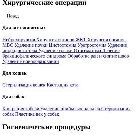
Хирургические операции
Назад
Для всех животных
Нейрохирургия
Хирургия органов ЖКТ
Хирургия органов
МВС
Удаление почки
Цистостомия
Уретростомия
Удаление
инородного тела
Удаление грыжи
Отогематома
Лечение
брахицефалического синдрома
Обработка ран и снятие швов
Удаление новообразований
Для кошек
Стерилизация кошек
Кастрация кота
Для собак
Кастрация кобеля
Удаление прибылых пальцев
Стерилизация
собак
Пластика век у собак
Гигиенические процедуры