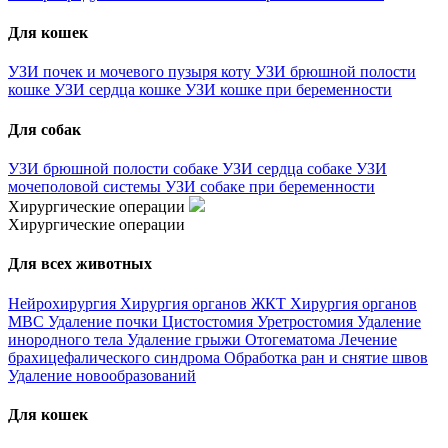
Для кошек
УЗИ почек и мочевого пузыря коту
УЗИ брюшной полости
кошке
УЗИ сердца кошке
УЗИ кошке при беременности
Для собак
УЗИ брюшной полости собаке
УЗИ сердца собаке
УЗИ
мочеполовой системы
УЗИ собаке при беременности
Хирургические операции
Хирургические операции
Для всех животных
Нейрохирургия
Хирургия органов ЖКТ
Хирургия органов
МВС
Удаление почки
Цистостомия
Уретростомия
Удаление
инородного тела
Удаление грыжи
Отогематома
Лечение
брахицефалического синдрома
Обработка ран и снятие швов
Удаление новообразований
Для кошек