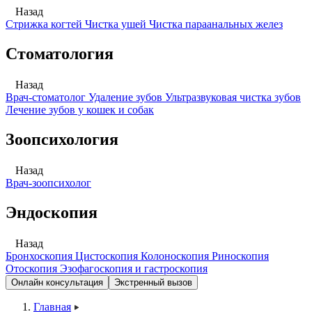
Назад
Стрижка когтей
Чистка ушей
Чистка параанальных желез
Стоматология
Назад
Врач-стоматолог
Удаление зубов
Ультразвуковая чистка зубов
Лечение зубов у кошек и собак
Зоопсихология
Назад
Врач-зоопсихолог
Эндоскопия
Назад
Бронхоскопия
Цистоскопия
Колоноскопия
Риноскопия
Отоскопия
Эзофагоскопия и гастроскопия
Онлайн консультация
Экстренный вызов
Главная