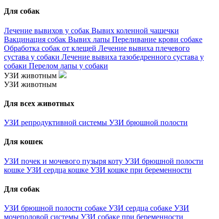
Для собак
Лечение вывихов у собак
Вывих коленной чашечки
Вакцинация собак
Вывих лапы
Переливание крови собаке
Обработка собак от клещей
Лечение вывиха плечевого
сустава у собаки
Лечение вывиха тазобедренного сустава у
собаки
Перелом лапы у собаки
УЗИ животным
УЗИ животным
Для всех животных
УЗИ репродуктивной системы
УЗИ брюшной полости
Для кошек
УЗИ почек и мочевого пузыря коту
УЗИ брюшной полости
кошке
УЗИ сердца кошке
УЗИ кошке при беременности
Для собак
УЗИ брюшной полости собаке
УЗИ сердца собаке
УЗИ
мочеполовой системы
УЗИ собаке при беременности