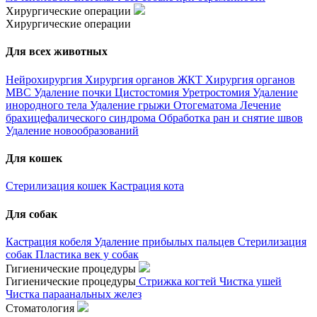
Хирургические операции
Хирургические операции
Для всех животных
Нейрохирургия
Хирургия органов ЖКТ
Хирургия органов
МВС
Удаление почки
Цистостомия
Уретростомия
Удаление
инородного тела
Удаление грыжи
Отогематома
Лечение
брахицефалического синдрома
Обработка ран и снятие швов
Удаление новообразований
Для кошек
Стерилизация кошек
Кастрация кота
Для собак
Кастрация кобеля
Удаление прибылых пальцев
Стерилизация
собак
Пластика век у собак
Гигиенические процедуры
Гигиенические процедуры
Стрижка когтей
Чистка ушей
Чистка параанальных желез
Стоматология