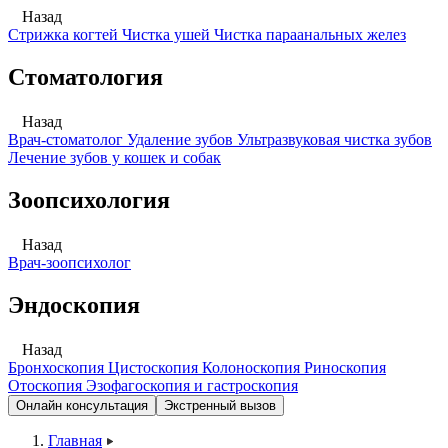
Назад
Стрижка когтей
Чистка ушей
Чистка параанальных желез
Стоматология
Назад
Врач-стоматолог
Удаление зубов
Ультразвуковая чистка зубов
Лечение зубов у кошек и собак
Зоопсихология
Назад
Врач-зоопсихолог
Эндоскопия
Назад
Бронхоскопия
Цистоскопия
Колоноскопия
Риноскопия
Отоскопия
Эзофагоскопия и гастроскопия
Онлайн консультация
Экстренный вызов
Главная