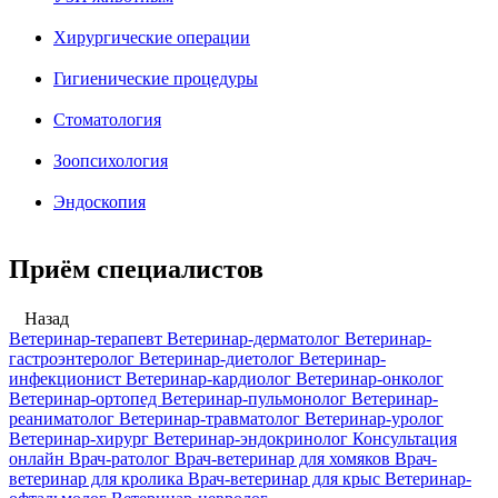
Хирургические операции
Гигиенические процедуры
Стоматология
Зоопсихология
Эндоскопия
Приём специалистов
Назад
Ветеринар-терапевт
Ветеринар-дерматолог
Ветеринар-
гастроэнтеролог
Ветеринар-диетолог
Ветеринар-
инфекционист
Ветеринар-кардиолог
Ветеринар-онколог
Ветеринар-ортопед
Ветеринар-пульмонолог
Ветеринар-
реаниматолог
Ветеринар-травматолог
Ветеринар-уролог
Ветеринар-хирург
Ветеринар-эндокринолог
Консультация
онлайн
Врач-ратолог
Врач-ветеринар для хомяков
Врач-
ветеринар для кролика
Врач-ветеринар для крыс
Ветеринар-