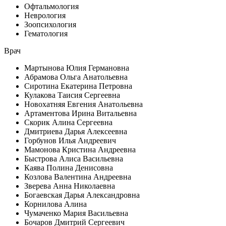
Офтальмология
Неврология
Зоопсихология
Гематология
Врач
Мартынова Юлия Германовна
Абрамова Ольга Анатольевна
Сиротина Екатерина Петровна
Кулакова Таисия Сергеевна
Новохатняя Евгения Анатольевна
Артаментова Ирина Витальевна
Скорик Алина Сергеевна
Дмитриева Дарья Алексеевна
Горбунов Илья Андреевич
Мамонова Кристина Андреевна
Быстрова Алиса Васильевна
Каява Полина Денисовна
Козлова Валентина Андреевна
Зверева Анна Николаевна
Богаевская Дарья Александровна
Корнилова Алина
Чумаченко Мария Васильевна
Бочаров Дмитрий Сергеевич