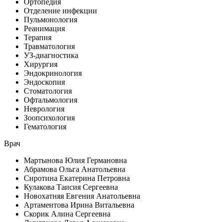
Ортопедия
Отделение инфекции
Пульмонология
Реанимация
Терапия
Травматология
УЗ-диагностика
Хирургия
Эндокринология
Эндоскопия
Стоматология
Офтальмология
Неврология
Зоопсихология
Гематология
Врач
Мартынова Юлия Германовна
Абрамова Ольга Анатольевна
Сиротина Екатерина Петровна
Кулакова Таисия Сергеевна
Новохатняя Евгения Анатольевна
Артаментова Ирина Витальевна
Скорик Алина Сергеевна