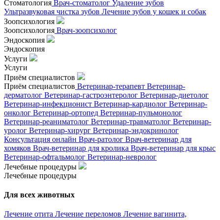
Стоматология
Врач-стоматолог
Удаление зубов
Ультразвуковая чистка зубов
Лечение зубов у кошек и собак
Зоопсихология
Зоопсихология
Врач-зоопсихолог
Эндоскопия
Эндоскопия
Услуги
Услуги
Приём специалистов
Приём специалистов
Ветеринар-терапевт
Ветеринар-
дерматолог
Ветеринар-гастроэнтеролог
Ветеринар-диетолог
Ветеринар-инфекционист
Ветеринар-кардиолог
Ветеринар-
онколог
Ветеринар-ортопед
Ветеринар-пульмонолог
Ветеринар-реаниматолог
Ветеринар-травматолог
Ветеринар-
уролог
Ветеринар-хирург
Ветеринар-эндокринолог
Консультация онлайн
Врач-ратолог
Врач-ветеринар для
хомяков
Врач-ветеринар для кролика
Врач-ветеринар для крыс
Ветеринар-офтальмолог
Ветеринар-невролог
Лечебные процедуры
Лечебные процедуры
Для всех животных
Лечение отита
Лечение переломов
Лечение вагинита,