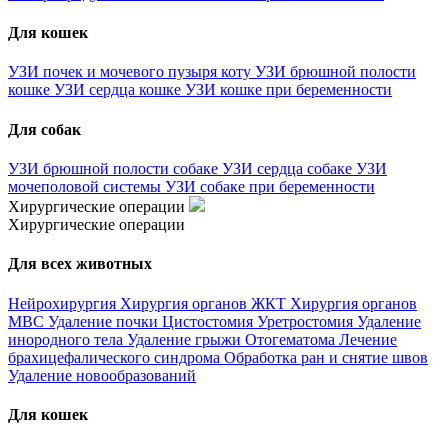
Для кошек
УЗИ почек и мочевого пузыря коту
УЗИ брюшной полости
кошке
УЗИ сердца кошке
УЗИ кошке при беременности
Для собак
УЗИ брюшной полости собаке
УЗИ сердца собаке
УЗИ
мочеполовой системы
УЗИ собаке при беременности
Хирургические операции
Хирургические операции
Для всех животных
Нейрохирургия
Хирургия органов ЖКТ
Хирургия органов
МВС
Удаление почки
Цистостомия
Уретростомия
Удаление
инородного тела
Удаление грыжи
Отогематома
Лечение
брахицефалического синдрома
Обработка ран и снятие швов
Удаление новообразований
Для кошек