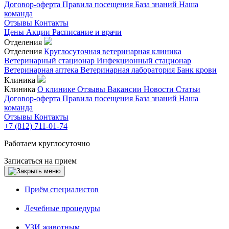
Договор-оферта
Правила посещения
База знаний
Наша
команда
Отзывы
Контакты
Цены
Акции
Расписание и врачи
Отделения
Отделения
Круглосуточная ветеринарная клиника
Ветеринарный стационар
Инфекционный стационар
Ветеринарная аптека
Ветеринарная лаборатория
Банк крови
Клиника
Клиника
О клинике
Отзывы
Вакансии
Новости
Статьи
Договор-оферта
Правила посещения
База знаний
Наша
команда
Отзывы
Контакты
+7 (812) 711-01-74
Работаем круглосуточно
Записаться на прием
Приём специалистов
Лечебные процедуры
УЗИ животным