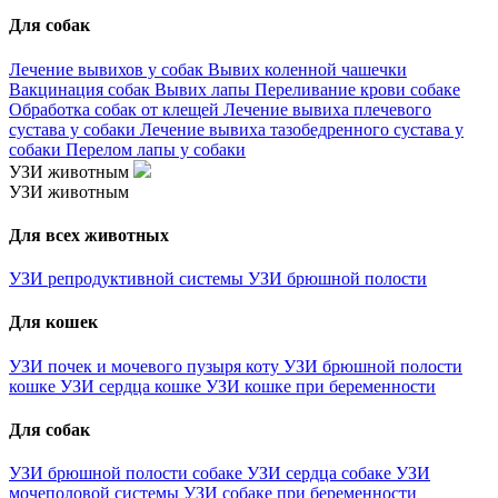
Для собак
Лечение вывихов у собак
Вывих коленной чашечки
Вакцинация собак
Вывих лапы
Переливание крови собаке
Обработка собак от клещей
Лечение вывиха плечевого
сустава у собаки
Лечение вывиха тазобедренного сустава у
собаки
Перелом лапы у собаки
УЗИ животным
УЗИ животным
Для всех животных
УЗИ репродуктивной системы
УЗИ брюшной полости
Для кошек
УЗИ почек и мочевого пузыря коту
УЗИ брюшной полости
кошке
УЗИ сердца кошке
УЗИ кошке при беременности
Для собак
УЗИ брюшной полости собаке
УЗИ сердца собаке
УЗИ
мочеполовой системы
УЗИ собаке при беременности