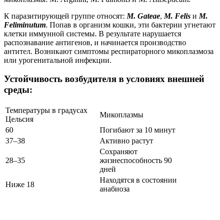
К паразитирующей группе относят:
M. Gateae
,
M. Felis
и
M.
Feliminutum
. Попав в организм кошки, эти бактерии угнетают
клетки иммунной системы. В результате нарушается
распознавание антигенов, и начинается производство
антител. Возникают симптомы респираторного микоплазмоза
или урогенитальной инфекции.
Устойчивость возбудителя в условиях внешней
среды:
Температуры в градусах
Микоплазмы
Цельсия
60
Погибают за 10 минут
37–38
Активно растут
Сохраняют
28–35
жизнеспособность 90
дней
Находятся в состоянии
Ниже 18
анабиоза