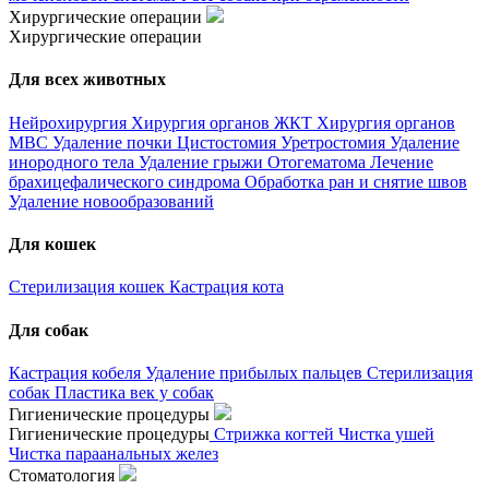
Хирургические операции
Хирургические операции
Для всех животных
Нейрохирургия
Хирургия органов ЖКТ
Хирургия органов
МВС
Удаление почки
Цистостомия
Уретростомия
Удаление
инородного тела
Удаление грыжи
Отогематома
Лечение
брахицефалического синдрома
Обработка ран и снятие швов
Удаление новообразований
Для кошек
Стерилизация кошек
Кастрация кота
Для собак
Кастрация кобеля
Удаление прибылых пальцев
Стерилизация
собак
Пластика век у собак
Гигиенические процедуры
Гигиенические процедуры
Стрижка когтей
Чистка ушей
Чистка параанальных желез
Стоматология