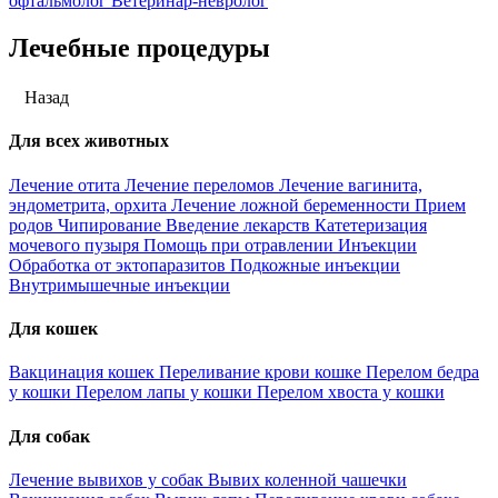
офтальмолог
Ветеринар-невролог
Лечебные процедуры
Назад
Для всех животных
Лечение отита
Лечение переломов
Лечение вагинита,
эндометрита, орхита
Лечение ложной беременности
Прием
родов
Чипирование
Введение лекарств
Катетеризация
мочевого пузыря
Помощь при отравлении
Инъекции
Обработка от эктопаразитов
Подкожные инъекции
Внутримышечные инъекции
Для кошек
Вакцинация кошек
Переливание крови кошке
Перелом бедра
у кошки
Перелом лапы у кошки
Перелом хвоста у кошки
Для собак
Лечение вывихов у собак
Вывих коленной чашечки