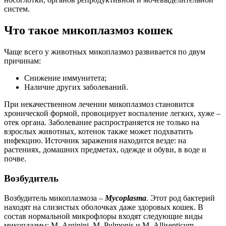
систем.
Что такое микоплазмоз кошек
Чаще всего у животных микоплазмоз развивается по двум
причинам:
Снижение иммунитета;
Наличие других заболеваний.
При некачественном лечении микоплазмоз становится
хронической формой, провоцирует воспаление легких, хуже –
отек органа. Заболевание распространяется не только на
взрослых животных, котенок также может подхватить
инфекцию. Источник заражения находится везде: на
растениях, домашних предметах, одежде и обуви, в воде и
почве.
Возбудитель
Возбудитель микоплазмоза –
Mycoplasma
. Этот род бактерий
находят на слизистых оболочках даже здоровых кошек. В
состав нормальной микрофлоры входят следующие виды
микоплазмы: M. Аrginini, М. Рulmonis и М. Allisepticum.