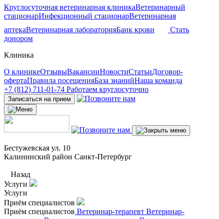
Круглосуточная ветеринарная клиника
Ветеринарный
стационар
Инфекционный стационар
Ветеринарная
аптека
Ветеринарная лаборатория
Банк крови
Стать
донором
Клиника
О клинике
Отзывы
Вакансии
Новости
Статьи
Договор-
оферта
Правила посещения
База знаний
Наша команда
+7 (812) 711-01-74
Работаем круглосуточно
Записаться на прием
Бестужевская ул. 10
Калининский район Санкт-Петербург
Назад
Услуги
Услуги
Приём специалистов
Приём специалистов
Ветеринар-терапевт
Ветеринар-