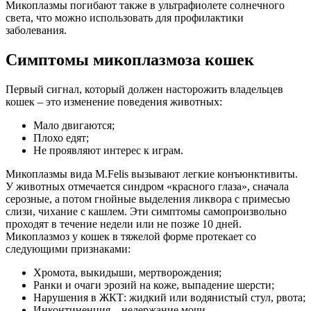
Микоплазмы погибают также в ультрафиолете солнечного
света, что можно использовать для профилактики
заболевания.
Симптомы микоплазмоза кошек
Первый сигнал, который должен насторожить владельцев
кошек – это изменение поведения животных:
Мало двигаются;
Плохо едят;
Не проявляют интерес к играм.
Микоплазмы вида M.Felis вызывают легкие конъюнктивиты.
У животных отмечается синдром «красного глаза», сначала
серозные, а потом гнойные выделения ликвора с примесью
слизи, чихание с кашлем. Эти симптомы самопроизвольно
проходят в течение недели или не позже 10 дней.
Микоплазмоз у кошек в тяжелой форме протекает со
следующими признаками:
Хромота, выкидыши, мертворождения;
Ранки и очаги эрозий на коже, выпадение шерсти;
Нарушения в ЖКТ: жидкий или водянистый стул, рвота;
Инконтиненция – недержание мочи.