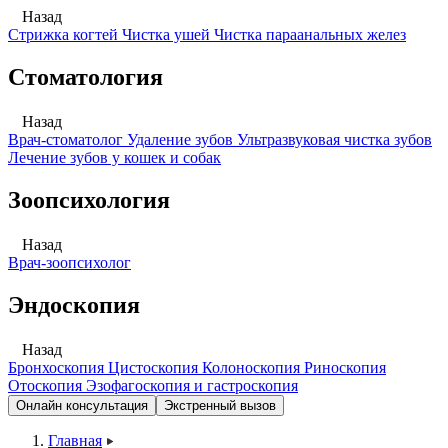
Назад
Стрижка когтей
Чистка ушей
Чистка параанальных желез
Стоматология
Назад
Врач-стоматолог
Удаление зубов
Ультразвуковая чистка зубов
Лечение зубов у кошек и собак
Зоопсихология
Назад
Врач-зоопсихолог
Эндоскопия
Назад
Бронхоскопия
Цистоскопия
Колоноскопия
Риноскопия
Отоскопия
Эзофагоскопия и гастроскопия
Онлайн консультация
Экстренный вызов
Главная