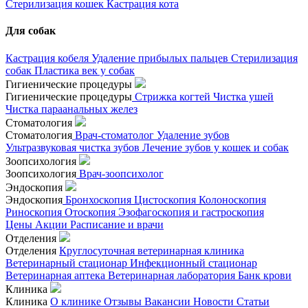
Стерилизация кошек
Кастрация кота
Для собак
Кастрация кобеля
Удаление прибылых пальцев
Стерилизация
собак
Пластика век у собак
Гигиенические процедуры
Гигиенические процедуры
Стрижка когтей
Чистка ушей
Чистка параанальных желез
Стоматология
Стоматология
Врач-стоматолог
Удаление зубов
Ультразвуковая чистка зубов
Лечение зубов у кошек и собак
Зоопсихология
Зоопсихология
Врач-зоопсихолог
Эндоскопия
Эндоскопия
Бронхоскопия
Цистоскопия
Колоноскопия
Риноскопия
Отоскопия
Эзофагоскопия и гастроскопия
Цены
Акции
Расписание и врачи
Отделения
Отделения
Круглосуточная ветеринарная клиника
Ветеринарный стационар
Инфекционный стационар
Ветеринарная аптека
Ветеринарная лаборатория
Банк крови
Клиника
Клиника
О клинике
Отзывы
Вакансии
Новости
Статьи