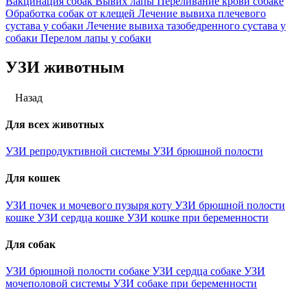
Вакцинация собак
Вывих лапы
Переливание крови собаке
Обработка собак от клещей
Лечение вывиха плечевого
сустава у собаки
Лечение вывиха тазобедренного сустава у
собаки
Перелом лапы у собаки
УЗИ животным
Назад
Для всех животных
УЗИ репродуктивной системы
УЗИ брюшной полости
Для кошек
УЗИ почек и мочевого пузыря коту
УЗИ брюшной полости
кошке
УЗИ сердца кошке
УЗИ кошке при беременности
Для собак
УЗИ брюшной полости собаке
УЗИ сердца собаке
УЗИ
мочеполовой системы
УЗИ собаке при беременности