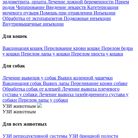
эндометрита, орхита
Лечение ложной беременности
Прием
родов
Чипирование
Введение лекарств
Катетеризация
мочевого пузыря
Помощь при отравлении
Инъекции
Обработка от эктопаразитов
Подкожные инъекции
Внутримышечные инъекции
Для кошек
Вакцинация кошек
Переливание крови кошке
Перелом бедра
у кошки
Перелом лапы у кошки
Перелом хвоста у кошки
Для собак
Лечение вывихов у собак
Вывих коленной чашечки
Вакцинация собак
Вывих лапы
Переливание крови собаке
Обработка собак от клещей
Лечение вывиха плечевого
сустава у собаки
Лечение вывиха тазобедренного сустава у
собаки
Перелом лапы у собаки
УЗИ животным
УЗИ животным
Для всех животных
УЗИ репродуктивной системы
УЗИ брюшной полости