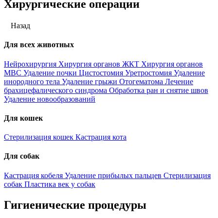
Хирургические операции
Назад
Для всех животных
Нейрохирургия
Хирургия органов ЖКТ
Хирургия органов
МВС
Удаление почки
Цистостомия
Уретростомия
Удаление
инородного тела
Удаление грыжи
Отогематома
Лечение
брахицефалического синдрома
Обработка ран и снятие швов
Удаление новообразований
Для кошек
Стерилизация кошек
Кастрация кота
Для собак
Кастрация кобеля
Удаление прибылых пальцев
Стерилизация
собак
Пластика век у собак
Гигиенические процедуры