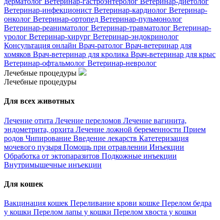
дерматолог
Ветеринар-гастроэнтеролог
Ветеринар-диетолог
Ветеринар-инфекционист
Ветеринар-кардиолог
Ветеринар-
онколог
Ветеринар-ортопед
Ветеринар-пульмонолог
Ветеринар-реаниматолог
Ветеринар-травматолог
Ветеринар-
уролог
Ветеринар-хирург
Ветеринар-эндокринолог
Консультация онлайн
Врач-ратолог
Врач-ветеринар для
хомяков
Врач-ветеринар для кролика
Врач-ветеринар для крыс
Ветеринар-офтальмолог
Ветеринар-невролог
Лечебные процедуры
Лечебные процедуры
Для всех животных
Лечение отита
Лечение переломов
Лечение вагинита,
эндометрита, орхита
Лечение ложной беременности
Прием
родов
Чипирование
Введение лекарств
Катетеризация
мочевого пузыря
Помощь при отравлении
Инъекции
Обработка от эктопаразитов
Подкожные инъекции
Внутримышечные инъекции
Для кошек
Вакцинация кошек
Переливание крови кошке
Перелом бедра
у кошки
Перелом лапы у кошки
Перелом хвоста у кошки