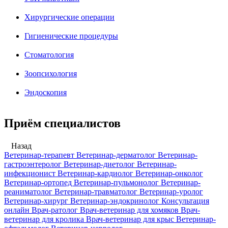
Хирургические операции
Гигиенические процедуры
Стоматология
Зоопсихология
Эндоскопия
Приём специалистов
Назад
Ветеринар-терапевт
Ветеринар-дерматолог
Ветеринар-
гастроэнтеролог
Ветеринар-диетолог
Ветеринар-
инфекционист
Ветеринар-кардиолог
Ветеринар-онколог
Ветеринар-ортопед
Ветеринар-пульмонолог
Ветеринар-
реаниматолог
Ветеринар-травматолог
Ветеринар-уролог
Ветеринар-хирург
Ветеринар-эндокринолог
Консультация
онлайн
Врач-ратолог
Врач-ветеринар для хомяков
Врач-
ветеринар для кролика
Врач-ветеринар для крыс
Ветеринар-